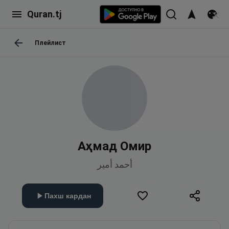
Quran.tj
Плейлист
Аҳмад Омир
أحمد أمير
Пахш кардан