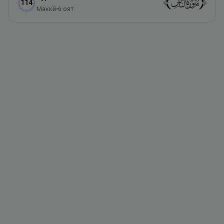
114
Маккӣ
•
6
оят