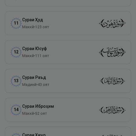
Сураи
Ҳуд
11
Маккӣ
•
123
оят
Сураи
Юсуф
12
Маккӣ
•
111
оят
Сураи
Раъд
13
Мадинӣ
•
43
оят
Сураи
Иброҳим
14
Маккӣ
•
52
оят
Сураи
Ҳиҷр