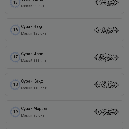
15
Маккӣ
•
99
оят
Сураи
Наҳл
16
Маккӣ
•
128
оят
Сураи
Исро
17
Маккӣ
•
111
оят
Сураи
Каҳф
18
Маккӣ
•
110
оят
Сураи
Марям
19
Маккӣ
•
98
оят