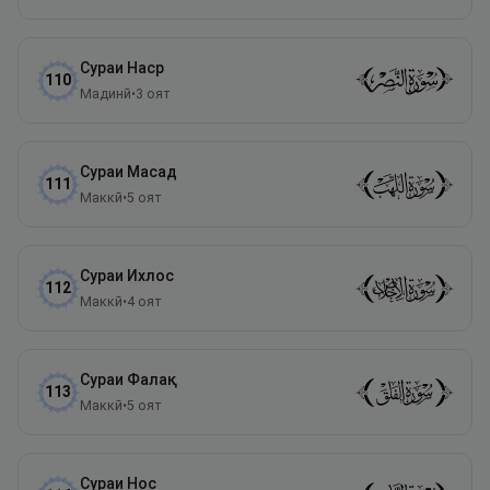
Сураи
Наср
110
Мадинӣ
•
3
оят
Сураи
Масад
111
Маккӣ
•
5
оят
Сураи
Ихлос
112
Маккӣ
•
4
оят
Сураи
Фалақ
113
Маккӣ
•
5
оят
Сураи
Нос