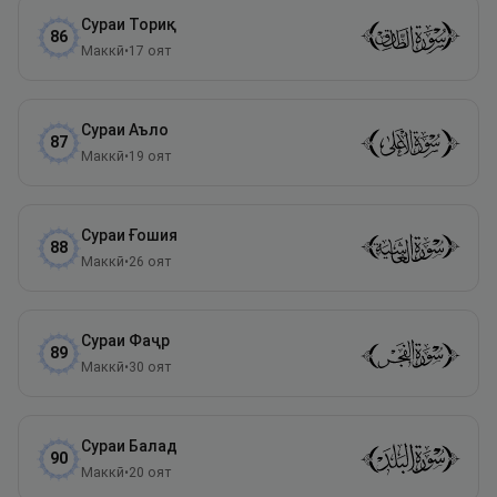
Сураи
Ториқ
86
Маккӣ
•
17
оят
Сураи
Аъло
87
Маккӣ
•
19
оят
Сураи
Ғошия
88
Маккӣ
•
26
оят
Сураи
Фаҷр
89
Маккӣ
•
30
оят
Сураи
Балад
90
Маккӣ
•
20
оят