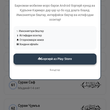
Барномаи мобилии моро барои Android боргирӣ кунед ва
Қуръони Каримро дар ҳар ҷо бо худ дошта бошед.
Сураи
Муҷодала
58
Имкониятҳои бештар, интерфейси беҳтар ва истифодаи
Мадинӣ
•
22
оят
осонтар!
✨ Имкониятҳои бештар
Сураи
Ҳашр
📱 Истифодаи осонтар
59
🔔 Огоҳиномаҳои намоз
Мадинӣ
•
24
оят
💾 Хондани офлайн
📥
Сураи
Мумтаҳана
Боргирӣ аз Play Store
60
Мадинӣ
•
13
оят
Баъдтар
Сураи
Саф
61
Мадинӣ
•
14
оят
Сураи
Ҷумъа
62