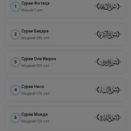
Сураи
Фотиҳа
1
Маккӣ
•
7
оят
Сураи
Бақара
2
Мадинӣ
•
286
оят
Сураи
Оли Имрон
3
Мадинӣ
•
200
оят
Сураи
Нисо
4
Мадинӣ
•
176
оят
Сураи
Моида
5
Мадинӣ
•
120
оят