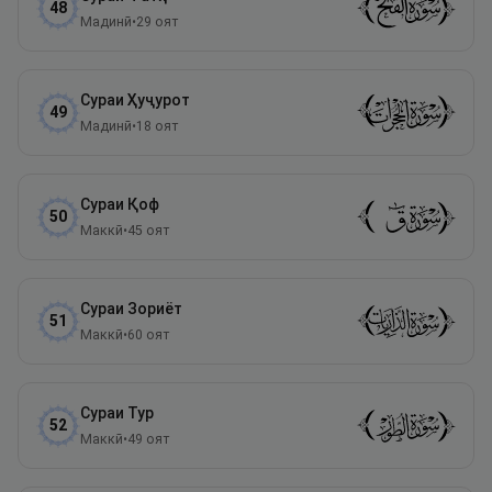
48
Мадинӣ
•
29
оят
Сураи
Ҳуҷурот
49
Мадинӣ
•
18
оят
Сураи
Қоф
50
Маккӣ
•
45
оят
Сураи
Зориёт
51
Маккӣ
•
60
оят
Сураи
Тур
52
Маккӣ
•
49
оят