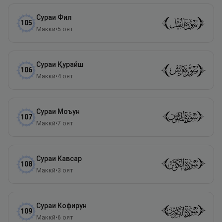
Сураи
Фил
105
Маккӣ
•
5
оят
Сураи
Қурайш
106
Маккӣ
•
4
оят
Сураи
Моъун
107
Маккӣ
•
7
оят
Сураи
Кавсар
108
Маккӣ
•
3
оят
Сураи
Кофирун
109
Маккӣ
•
6
оят