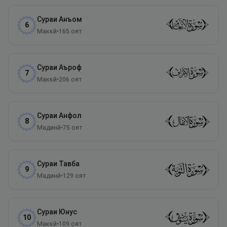
Сураи
Анъом
6
Маккӣ
•
165
оят
Сураи
Аъроф
7
Маккӣ
•
206
оят
Сураи
Анфол
8
Мадинӣ
•
75
оят
Сураи
Тавба
9
Мадинӣ
•
129
оят
Сураи
Юнус
10
Маккӣ
•
109
оят