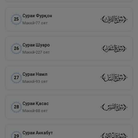
Сураи
Фурқон
25
Маккӣ
•
77
оят
Сураи
Шуаро
26
Маккӣ
•
227
оят
Сураи
Намл
27
Маккӣ
•
93
оят
Сураи
Қасас
28
Маккӣ
•
88
оят
Сураи
Анкабут
29