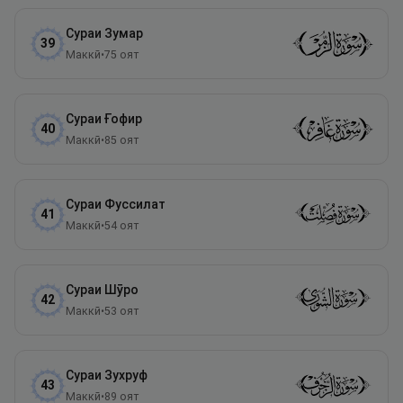
Сураи
Зумар
39
Маккӣ
•
75
оят
Сураи
Ғофир
40
Маккӣ
•
85
оят
Сураи
Фуссилат
41
Маккӣ
•
54
оят
Сураи
Шӯро
42
Маккӣ
•
53
оят
Сураи
Зухруф
43
Маккӣ
•
89
оят