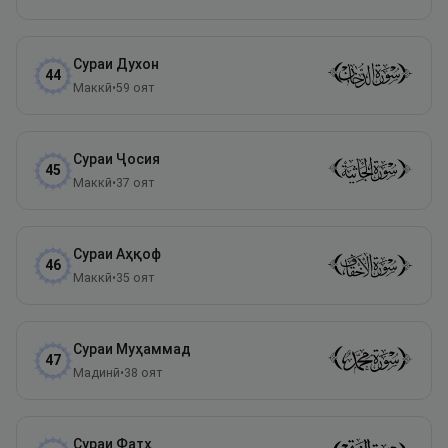
Сураи
Духон
44
Маккӣ
•
59
оят
Сураи
Ҷосия
45
Маккӣ
•
37
оят
Сураи
Аҳқоф
46
Маккӣ
•
35
оят
Сураи
Муҳаммад
47
Мадинӣ
•
38
оят
Сураи
Фатҳ