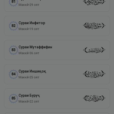
81
Маккӣ
•
29
оят
Сураи
Инфитор
82
Маккӣ
•
19
оят
Сураи
Мутаффифин
83
Маккӣ
•
36
оят
Сураи
Иншиқоқ
84
Маккӣ
•
25
оят
Сураи
Буруҷ
85
Маккӣ
•
22
оят