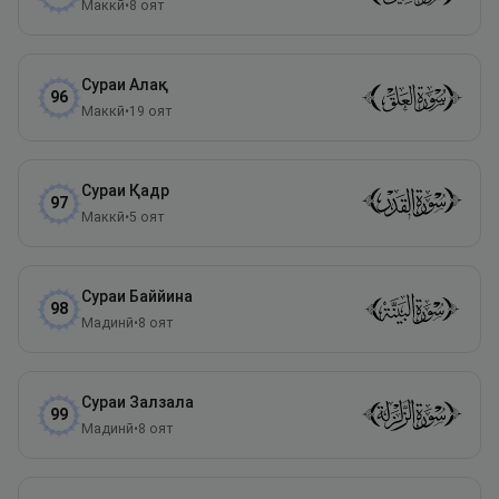
Маккӣ
•
8
оят
Сураи
Алақ
96
Маккӣ
•
19
оят
Сураи
Қадр
97
Маккӣ
•
5
оят
Сураи
Баййина
98
Мадинӣ
•
8
оят
Сураи
Залзала
99
Мадинӣ
•
8
оят