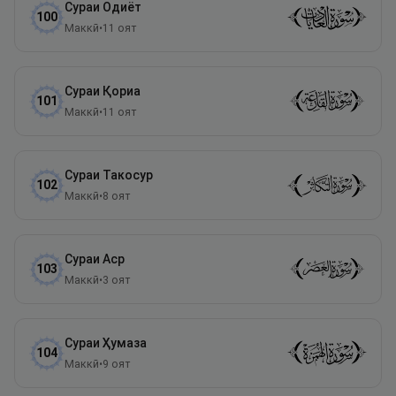
Сураи
Одиёт
100
Маккӣ
•
11
оят
Сураи
Қориа
101
Маккӣ
•
11
оят
Сураи
Такосур
102
Маккӣ
•
8
оят
Сураи
Аср
103
Маккӣ
•
3
оят
Сураи
Ҳумаза
104
Маккӣ
•
9
оят