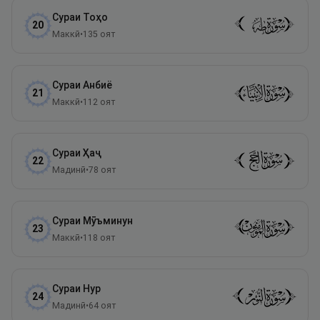
Сураи
Тоҳо
20
Маккӣ
•
135
оят
Сураи
Анбиё
21
Маккӣ
•
112
оят
Сураи
Ҳаҷ
22
Мадинӣ
•
78
оят
Сураи
Мӯъминун
23
Маккӣ
•
118
оят
Сураи
Нур
24
Мадинӣ
•
64
оят