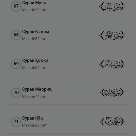
Сураи
Мулк
67
Маккӣ
•
30
оят
Сураи
Қалам
68
Маккӣ
•
52
оят
Сураи
Ҳоққа
69
Маккӣ
•
52
оят
Сураи
Маориҷ
70
Маккӣ
•
44
оят
Сураи
Нӯҳ
71
Маккӣ
•
28
оят