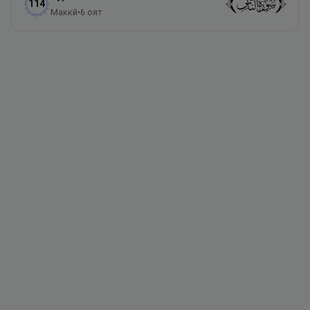
114
Маккӣ
•
6
оят