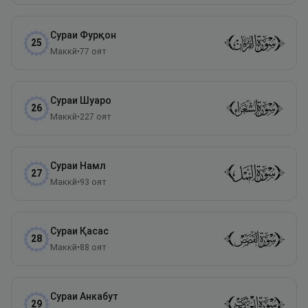
Сураи
Фурқон
25
Маккӣ
•
77
оят
Сураи
Шуаро
26
Маккӣ
•
227
оят
Сураи
Намл
27
Маккӣ
•
93
оят
Сураи
Қасас
28
Маккӣ
•
88
оят
Сураи
Анкабут
29