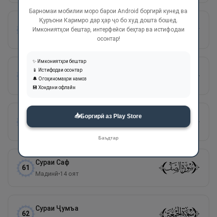
Барномаи мобилии моро барои Android боргирӣ кунед ва
Қуръони Каримро дар ҳар ҷо бо худ дошта бошед.
Сураи
Муҷодала
58
Имкониятҳои бештар, интерфейси беҳтар ва истифодаи
Мадинӣ
•
22
оят
осонтар!
✨ Имкониятҳои бештар
Сураи
Ҳашр
📱 Истифодаи осонтар
59
🔔 Огоҳиномаҳои намоз
Мадинӣ
•
24
оят
💾 Хондани офлайн
📥
Сураи
Мумтаҳана
Боргирӣ аз Play Store
60
Мадинӣ
•
13
оят
Баъдтар
Сураи
Саф
61
Мадинӣ
•
14
оят
Сураи
Ҷумъа
62