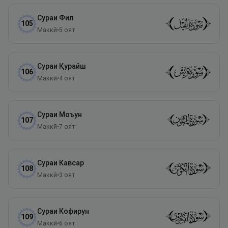
Сураи
Фил
105
Маккӣ
•
5
оят
Сураи
Қурайш
106
Маккӣ
•
4
оят
Сураи
Моъун
107
Маккӣ
•
7
оят
Сураи
Кавсар
108
Маккӣ
•
3
оят
Сураи
Кофирун
109
Маккӣ
•
6
оят