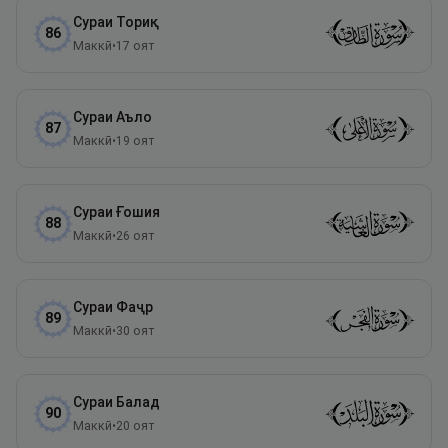
Сураи
Ториқ
86
Маккӣ
•
17
оят
Сураи
Аъло
87
Маккӣ
•
19
оят
Сураи
Ғошия
88
Маккӣ
•
26
оят
Сураи
Фаҷр
89
Маккӣ
•
30
оят
Сураи
Балад
90
Маккӣ
•
20
оят