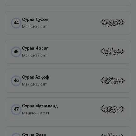
Сураи
Духон
44
Маккӣ
•
59
оят
Сураи
Ҷосия
45
Маккӣ
•
37
оят
Сураи
Аҳқоф
46
Маккӣ
•
35
оят
Сураи
Муҳаммад
47
Мадинӣ
•
38
оят
Сураи
Фатҳ