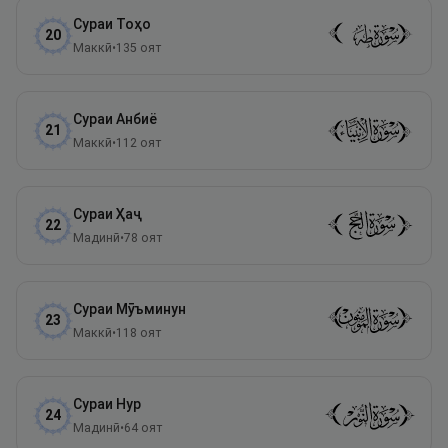
Сураи
Тоҳо
20
Маккӣ
•
135
оят
Сураи
Анбиё
21
Маккӣ
•
112
оят
Сураи
Ҳаҷ
22
Мадинӣ
•
78
оят
Сураи
Мӯъминун
23
Маккӣ
•
118
оят
Сураи
Нур
24
Мадинӣ
•
64
оят