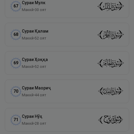
Сураи
Мулк
67
Маккӣ
•
30
оят
Сураи
Қалам
68
Маккӣ
•
52
оят
Сураи
Ҳоққа
69
Маккӣ
•
52
оят
Сураи
Маориҷ
70
Маккӣ
•
44
оят
Сураи
Нӯҳ
71
Маккӣ
•
28
оят