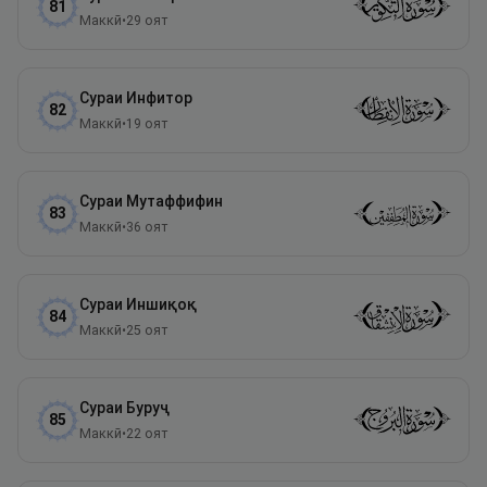
81
Маккӣ
•
29
оят
Сураи
Инфитор
82
Маккӣ
•
19
оят
Сураи
Мутаффифин
83
Маккӣ
•
36
оят
Сураи
Иншиқоқ
84
Маккӣ
•
25
оят
Сураи
Буруҷ
85
Маккӣ
•
22
оят