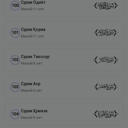
Сураи
Одиёт
100
Маккӣ
•
11
оят
Сураи
Қориа
101
Маккӣ
•
11
оят
Сураи
Такосур
102
Маккӣ
•
8
оят
Сураи
Аср
103
Маккӣ
•
3
оят
Сураи
Ҳумаза
104
Маккӣ
•
9
оят