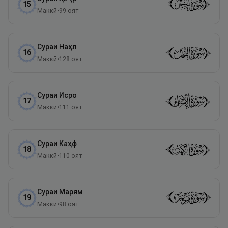
15
Маккӣ
•
99
оят
Сураи
Наҳл
16
Маккӣ
•
128
оят
Сураи
Исро
17
Маккӣ
•
111
оят
Сураи
Каҳф
18
Маккӣ
•
110
оят
Сураи
Марям
19
Маккӣ
•
98
оят