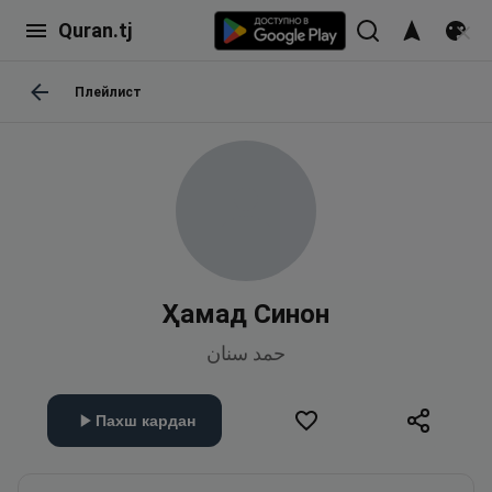
Quran.tj
Плейлист
Ҳамад Синон
حمد سنان
Пахш кардан