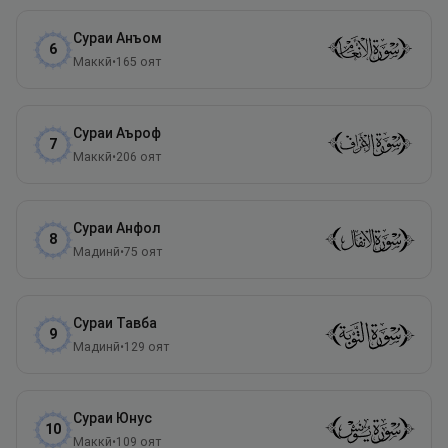
Сураи
Анъом
6
Маккӣ
•
165
оят
Сураи
Аъроф
7
Маккӣ
•
206
оят
Сураи
Анфол
8
Мадинӣ
•
75
оят
Сураи
Тавба
9
Мадинӣ
•
129
оят
Сураи
Юнус
10
Маккӣ
•
109
оят