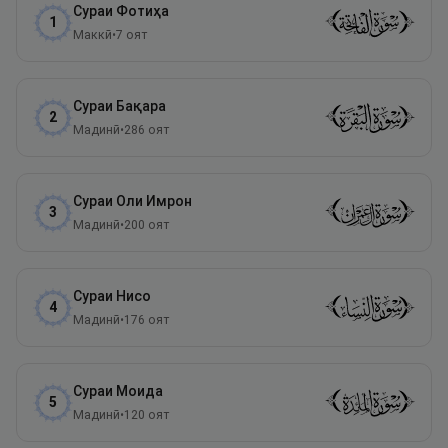
Сураи
Фотиҳа
1
Маккӣ
•
7
оят
Сураи
Бақара
2
Мадинӣ
•
286
оят
Сураи
Оли Имрон
3
Мадинӣ
•
200
оят
Сураи
Нисо
4
Мадинӣ
•
176
оят
Сураи
Моида
5
Мадинӣ
•
120
оят