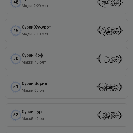
48
Мадинӣ
•
29
оят
Сураи
Ҳуҷурот
49
Мадинӣ
•
18
оят
Сураи
Қоф
50
Маккӣ
•
45
оят
Сураи
Зориёт
51
Маккӣ
•
60
оят
Сураи
Тур
52
Маккӣ
•
49
оят