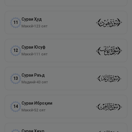
Сураи
Ҳуд
11
Маккӣ
•
123
оят
Сураи
Юсуф
12
Маккӣ
•
111
оят
Сураи
Раъд
13
Мадинӣ
•
43
оят
Сураи
Иброҳим
14
Маккӣ
•
52
оят
Сураи
Ҳиҷр