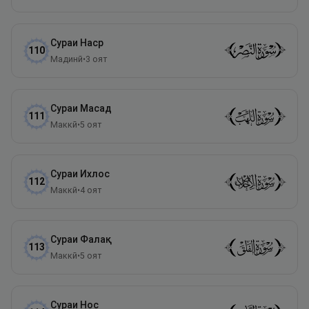
Сураи
Наср
110
Мадинӣ
•
3
оят
Сураи
Масад
111
Маккӣ
•
5
оят
Сураи
Ихлос
112
Маккӣ
•
4
оят
Сураи
Фалақ
113
Маккӣ
•
5
оят
Сураи
Нос