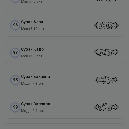
Маккӣ
•
8
оят
Сураи
Алақ
96
Маккӣ
•
19
оят
Сураи
Қадр
97
Маккӣ
•
5
оят
Сураи
Баййина
98
Мадинӣ
•
8
оят
Сураи
Залзала
99
Мадинӣ
•
8
оят