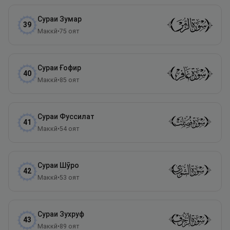
Сураи
Зумар
39
Маккӣ
•
75
оят
Сураи
Ғофир
40
Маккӣ
•
85
оят
Сураи
Фуссилат
41
Маккӣ
•
54
оят
Сураи
Шӯро
42
Маккӣ
•
53
оят
Сураи
Зухруф
43
Маккӣ
•
89
оят