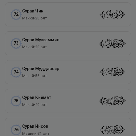
Сураи
Ҷин
72
Маккӣ
•
28
оят
Сураи
Муззаммил
73
Маккӣ
•
20
оят
Сураи
Муддассир
74
Маккӣ
•
56
оят
Сураи
Қиёмат
75
Маккӣ
•
40
оят
Сураи
Инсон
76
Мадинӣ
•
31
оят