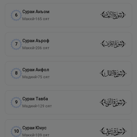
Сураи
Анъом
6
Маккӣ
•
165
оят
Сураи
Аъроф
7
Маккӣ
•
206
оят
Сураи
Анфол
8
Мадинӣ
•
75
оят
Сураи
Тавба
9
Мадинӣ
•
129
оят
Сураи
Юнус
10
Маккӣ
•
109
оят