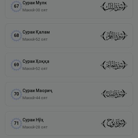
Сураи
Мулк
67
Маккӣ
•
30
оят
Сураи
Қалам
68
Маккӣ
•
52
оят
Сураи
Ҳоққа
69
Маккӣ
•
52
оят
Сураи
Маориҷ
70
Маккӣ
•
44
оят
Сураи
Нӯҳ
71
Маккӣ
•
28
оят