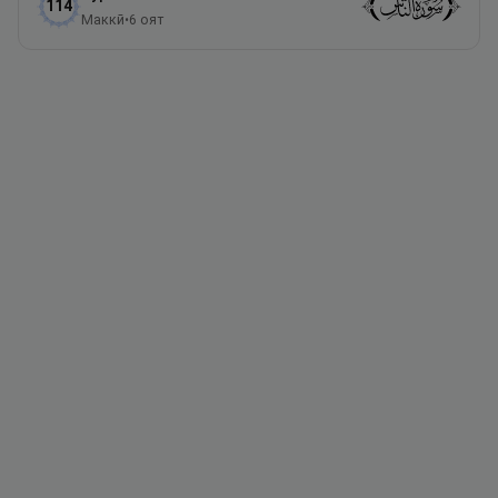
114
Маккӣ
•
6
оят