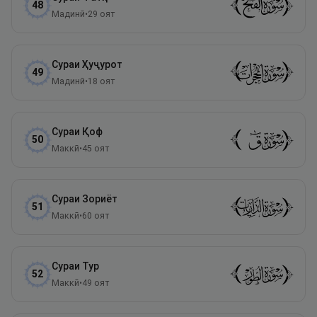
48
Мадинӣ
•
29
оят
Сураи
Ҳуҷурот
49
Мадинӣ
•
18
оят
Сураи
Қоф
50
Маккӣ
•
45
оят
Сураи
Зориёт
51
Маккӣ
•
60
оят
Сураи
Тур
52
Маккӣ
•
49
оят