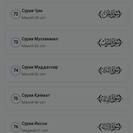
Сураи
Ҷин
72
Маккӣ
•
28
оят
Сураи
Муззаммил
73
Маккӣ
•
20
оят
Сураи
Муддассир
74
Маккӣ
•
56
оят
Сураи
Қиёмат
75
Маккӣ
•
40
оят
Сураи
Инсон
76
Мадинӣ
•
31
оят