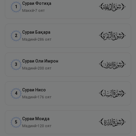
Сураи
Фотиҳа
1
Маккӣ
•
7
оят
Сураи
Бақара
2
Мадинӣ
•
286
оят
Сураи
Оли Имрон
3
Мадинӣ
•
200
оят
Сураи
Нисо
4
Мадинӣ
•
176
оят
Сураи
Моида
5
Мадинӣ
•
120
оят