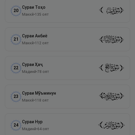
Сураи
Тоҳо
20
Маккӣ
•
135
оят
Сураи
Анбиё
21
Маккӣ
•
112
оят
Сураи
Ҳаҷ
22
Мадинӣ
•
78
оят
Сураи
Мӯъминун
23
Маккӣ
•
118
оят
Сураи
Нур
24
Мадинӣ
•
64
оят