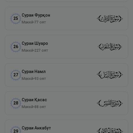
Сураи
Фурқон
25
Маккӣ
•
77
оят
Сураи
Шуаро
26
Маккӣ
•
227
оят
Сураи
Намл
27
Маккӣ
•
93
оят
Сураи
Қасас
28
Маккӣ
•
88
оят
Сураи
Анкабут
29