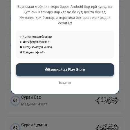
Барномаи мобилии моро барои Android боргирӣ кунед ва
Қуръони Каримро дар ҳар ҷо бо худ дошта бошед.
Сураи
Муҷодала
58
Имкониятҳои бештар, интерфейси беҳтар ва истифодаи
Мадинӣ
•
22
оят
осонтар!
✨ Имкониятҳои бештар
Сураи
Ҳашр
📱 Истифодаи осонтар
59
🔔 Огоҳиномаҳои намоз
Мадинӣ
•
24
оят
💾 Хондани офлайн
📥
Сураи
Мумтаҳана
Боргирӣ аз Play Store
60
Мадинӣ
•
13
оят
Баъдтар
Сураи
Саф
61
Мадинӣ
•
14
оят
Сураи
Ҷумъа
62