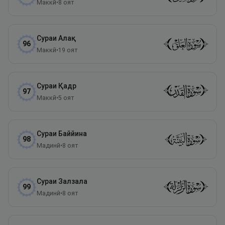
Маккӣ
•
8
оят
Сураи
Алақ
96
Маккӣ
•
19
оят
Сураи
Қадр
97
Маккӣ
•
5
оят
Сураи
Баййина
98
Мадинӣ
•
8
оят
Сураи
Залзала
99
Мадинӣ
•
8
оят