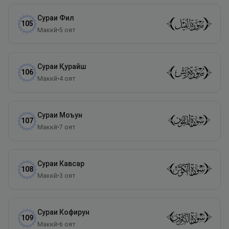
Сураи
Фил
105
Маккӣ
•
5
оят
Сураи
Қурайш
106
Маккӣ
•
4
оят
Сураи
Моъун
107
Маккӣ
•
7
оят
Сураи
Кавсар
108
Маккӣ
•
3
оят
Сураи
Кофирун
109
Маккӣ
•
6
оят