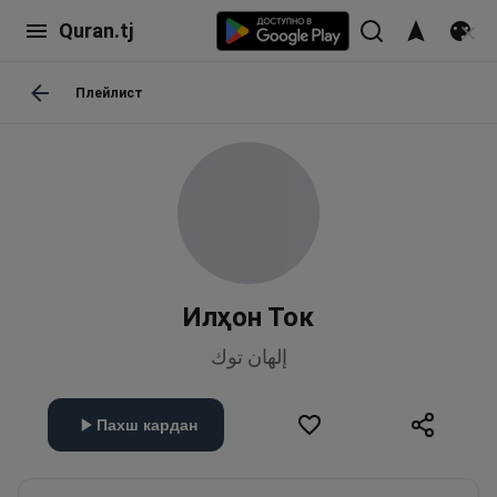
Quran.tj
Плейлист
Илҳон Ток
إلهان توك
Пахш кардан