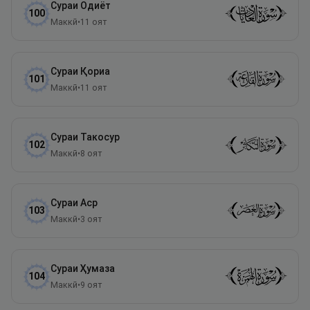
Сураи
Одиёт
100
Маккӣ
•
11
оят
Сураи
Қориа
101
Маккӣ
•
11
оят
Сураи
Такосур
102
Маккӣ
•
8
оят
Сураи
Аср
103
Маккӣ
•
3
оят
Сураи
Ҳумаза
104
Маккӣ
•
9
оят