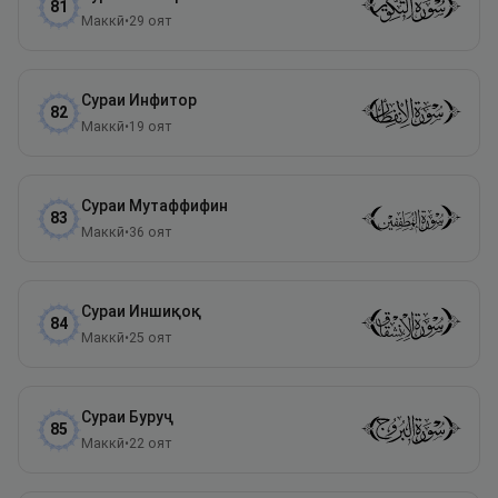
81
Маккӣ
•
29
оят
Сураи
Инфитор
82
Маккӣ
•
19
оят
Сураи
Мутаффифин
83
Маккӣ
•
36
оят
Сураи
Иншиқоқ
84
Маккӣ
•
25
оят
Сураи
Буруҷ
85
Маккӣ
•
22
оят