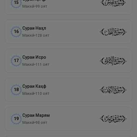
15
Маккӣ
•
99
оят
Сураи
Наҳл
16
Маккӣ
•
128
оят
Сураи
Исро
17
Маккӣ
•
111
оят
Сураи
Каҳф
18
Маккӣ
•
110
оят
Сураи
Марям
19
Маккӣ
•
98
оят