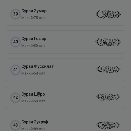
Сураи
Зумар
39
Маккӣ
•
75
оят
Сураи
Ғофир
40
Маккӣ
•
85
оят
Сураи
Фуссилат
41
Маккӣ
•
54
оят
Сураи
Шӯро
42
Маккӣ
•
53
оят
Сураи
Зухруф
43
Маккӣ
•
89
оят