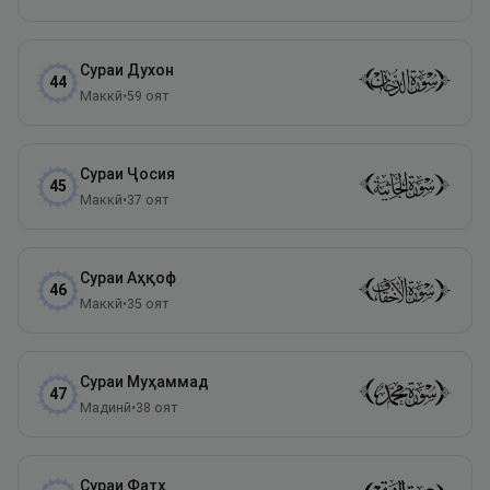
Сураи
Духон
44
Маккӣ
•
59
оят
Сураи
Ҷосия
45
Маккӣ
•
37
оят
Сураи
Аҳқоф
46
Маккӣ
•
35
оят
Сураи
Муҳаммад
47
Мадинӣ
•
38
оят
Сураи
Фатҳ