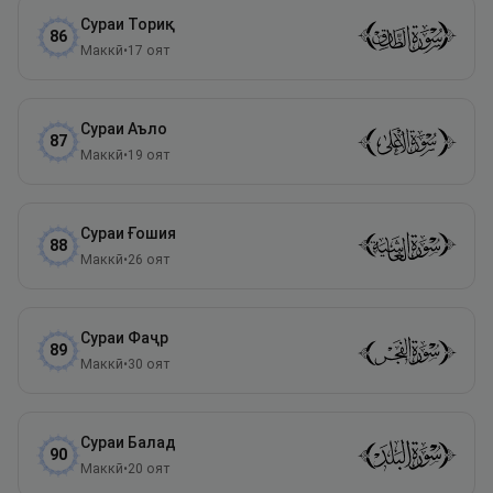
Сураи
Ториқ
86
Маккӣ
•
17
оят
Сураи
Аъло
87
Маккӣ
•
19
оят
Сураи
Ғошия
88
Маккӣ
•
26
оят
Сураи
Фаҷр
89
Маккӣ
•
30
оят
Сураи
Балад
90
Маккӣ
•
20
оят