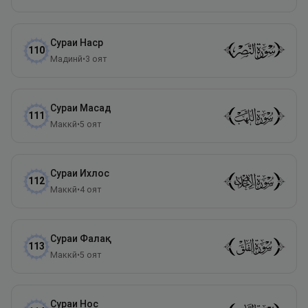
Сураи
Наср
110
Мадинӣ
•
3
оят
Сураи
Масад
111
Маккӣ
•
5
оят
Сураи
Ихлос
112
Маккӣ
•
4
оят
Сураи
Фалақ
113
Маккӣ
•
5
оят
Сураи
Нос