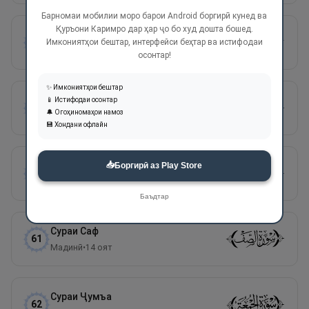
Барномаи мобилии моро барои Android боргирӣ кунед ва
Қуръони Каримро дар ҳар ҷо бо худ дошта бошед.
Сураи
Муҷодала
58
Имкониятҳои бештар, интерфейси беҳтар ва истифодаи
Мадинӣ
•
22
оят
осонтар!
✨ Имкониятҳои бештар
Сураи
Ҳашр
📱 Истифодаи осонтар
59
🔔 Огоҳиномаҳои намоз
Мадинӣ
•
24
оят
💾 Хондани офлайн
📥
Сураи
Мумтаҳана
Боргирӣ аз Play Store
60
Мадинӣ
•
13
оят
Баъдтар
Сураи
Саф
61
Мадинӣ
•
14
оят
Сураи
Ҷумъа
62