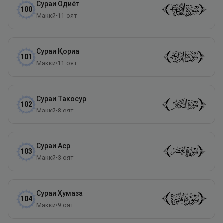
Сураи
Одиёт
100
Маккӣ
•
11
оят
Сураи
Қориа
101
Маккӣ
•
11
оят
Сураи
Такосур
102
Маккӣ
•
8
оят
Сураи
Аср
103
Маккӣ
•
3
оят
Сураи
Ҳумаза
104
Маккӣ
•
9
оят