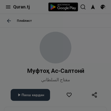
Quran.tj
Плейлист
Муфтоҳ Ас-Салтонӣ
مفتاح السلطاني
Пахш кардан