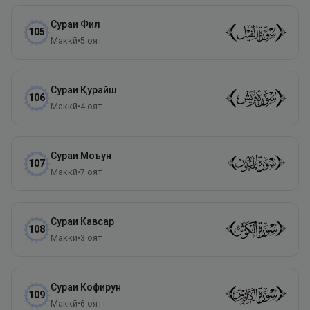
Сураи
Фил
105
Маккӣ
•
5
оят
Сураи
Қурайш
106
Маккӣ
•
4
оят
Сураи
Моъун
107
Маккӣ
•
7
оят
Сураи
Кавсар
108
Маккӣ
•
3
оят
Сураи
Кофирун
109
Маккӣ
•
6
оят