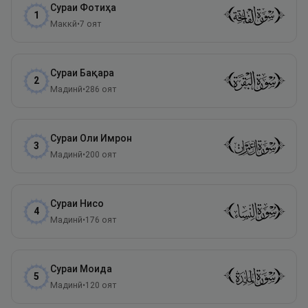
Сураи
Фотиҳа
1
Маккӣ
•
7
оят
Сураи
Бақара
2
Мадинӣ
•
286
оят
Сураи
Оли Имрон
3
Мадинӣ
•
200
оят
Сураи
Нисо
4
Мадинӣ
•
176
оят
Сураи
Моида
5
Мадинӣ
•
120
оят