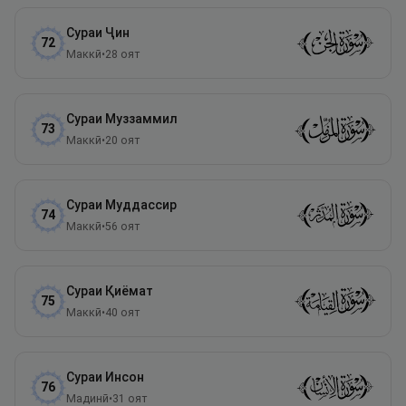
Сураи
Ҷин
72
Маккӣ
•
28
оят
Сураи
Муззаммил
73
Маккӣ
•
20
оят
Сураи
Муддассир
74
Маккӣ
•
56
оят
Сураи
Қиёмат
75
Маккӣ
•
40
оят
Сураи
Инсон
76
Мадинӣ
•
31
оят