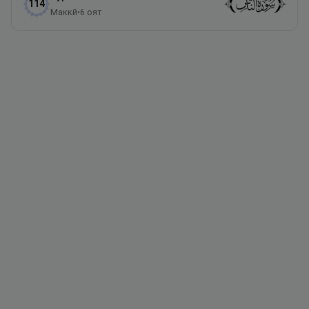
114
Маккӣ
•
6
оят