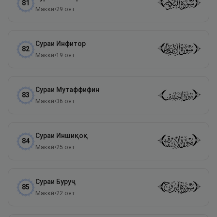
81
Маккӣ
•
29
оят
Сураи
Инфитор
82
Маккӣ
•
19
оят
Сураи
Мутаффифин
83
Маккӣ
•
36
оят
Сураи
Иншиқоқ
84
Маккӣ
•
25
оят
Сураи
Буруҷ
85
Маккӣ
•
22
оят