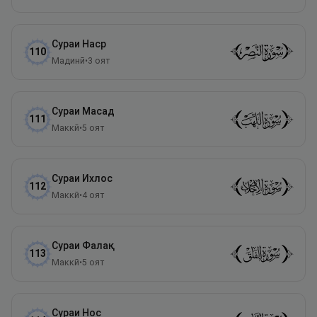
Сураи
Наср
110
Мадинӣ
•
3
оят
Сураи
Масад
111
Маккӣ
•
5
оят
Сураи
Ихлос
112
Маккӣ
•
4
оят
Сураи
Фалақ
113
Маккӣ
•
5
оят
Сураи
Нос