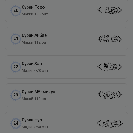
Сураи
Тоҳо
20
Маккӣ
•
135
оят
Сураи
Анбиё
21
Маккӣ
•
112
оят
Сураи
Ҳаҷ
22
Мадинӣ
•
78
оят
Сураи
Мӯъминун
23
Маккӣ
•
118
оят
Сураи
Нур
24
Мадинӣ
•
64
оят