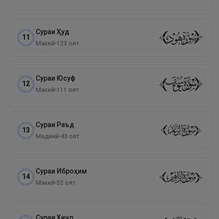
Сураи
Ҳуд
11
Маккӣ
•
123
оят
Сураи
Юсуф
12
Маккӣ
•
111
оят
Сураи
Раъд
13
Мадинӣ
•
43
оят
Сураи
Иброҳим
14
Маккӣ
•
52
оят
Сураи
Ҳиҷр