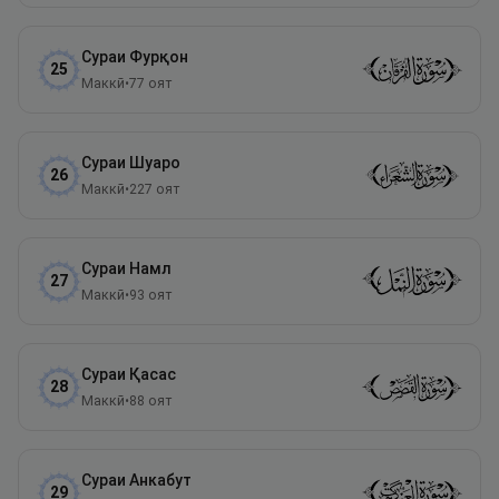
Сураи
Фурқон
25
Маккӣ
•
77
оят
Сураи
Шуаро
26
Маккӣ
•
227
оят
Сураи
Намл
27
Маккӣ
•
93
оят
Сураи
Қасас
28
Маккӣ
•
88
оят
Сураи
Анкабут
29