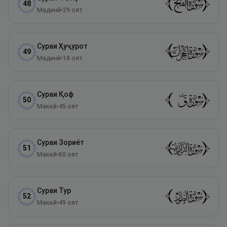
48
Мадинӣ
•
29
оят
Сураи
Ҳуҷурот
49
Мадинӣ
•
18
оят
Сураи
Қоф
50
Маккӣ
•
45
оят
Сураи
Зориёт
51
Маккӣ
•
60
оят
Сураи
Тур
52
Маккӣ
•
49
оят