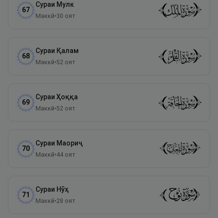
Сураи
Мулк
67
Маккӣ
•
30
оят
Сураи
Қалам
68
Маккӣ
•
52
оят
Сураи
Ҳоққа
69
Маккӣ
•
52
оят
Сураи
Маориҷ
70
Маккӣ
•
44
оят
Сураи
Нӯҳ
71
Маккӣ
•
28
оят