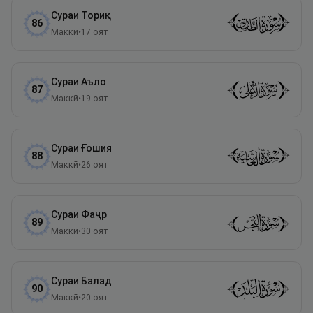
Сураи
Ториқ
86
Маккӣ
•
17
оят
Сураи
Аъло
87
Маккӣ
•
19
оят
Сураи
Ғошия
88
Маккӣ
•
26
оят
Сураи
Фаҷр
89
Маккӣ
•
30
оят
Сураи
Балад
90
Маккӣ
•
20
оят