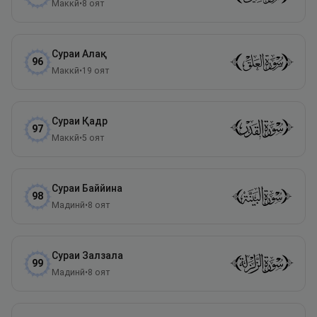
Маккӣ
•
8
оят
Сураи
Алақ
96
Маккӣ
•
19
оят
Сураи
Қадр
97
Маккӣ
•
5
оят
Сураи
Баййина
98
Мадинӣ
•
8
оят
Сураи
Залзала
99
Мадинӣ
•
8
оят