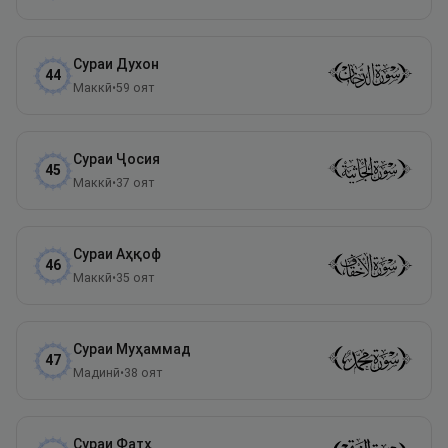
Сураи
Духон
44
Маккӣ
•
59
оят
Сураи
Ҷосия
45
Маккӣ
•
37
оят
Сураи
Аҳқоф
46
Маккӣ
•
35
оят
Сураи
Муҳаммад
47
Мадинӣ
•
38
оят
Сураи
Фатҳ