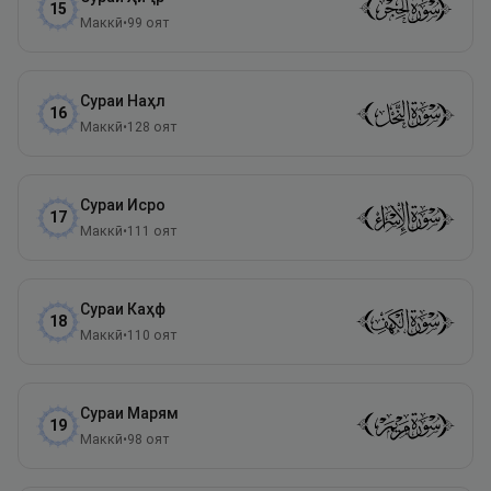
15
Маккӣ
•
99
оят
Сураи
Наҳл
16
Маккӣ
•
128
оят
Сураи
Исро
17
Маккӣ
•
111
оят
Сураи
Каҳф
18
Маккӣ
•
110
оят
Сураи
Марям
19
Маккӣ
•
98
оят