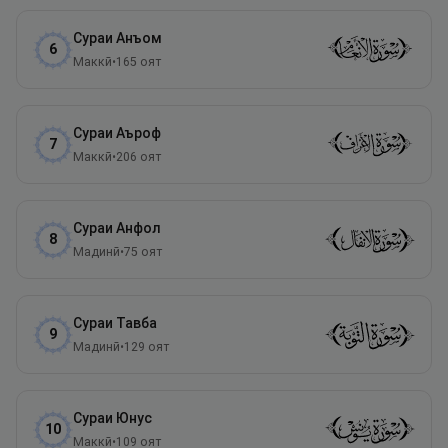
Сураи
Анъом
6
Маккӣ
•
165
оят
Сураи
Аъроф
7
Маккӣ
•
206
оят
Сураи
Анфол
8
Мадинӣ
•
75
оят
Сураи
Тавба
9
Мадинӣ
•
129
оят
Сураи
Юнус
10
Маккӣ
•
109
оят