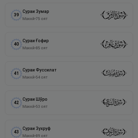
Сураи
Зумар
39
Маккӣ
•
75
оят
Сураи
Ғофир
40
Маккӣ
•
85
оят
Сураи
Фуссилат
41
Маккӣ
•
54
оят
Сураи
Шӯро
42
Маккӣ
•
53
оят
Сураи
Зухруф
43
Маккӣ
•
89
оят