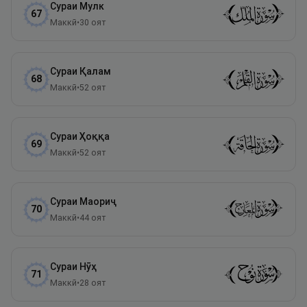
Сураи
Мулк
67
Маккӣ
•
30
оят
Сураи
Қалам
68
Маккӣ
•
52
оят
Сураи
Ҳоққа
69
Маккӣ
•
52
оят
Сураи
Маориҷ
70
Маккӣ
•
44
оят
Сураи
Нӯҳ
71
Маккӣ
•
28
оят