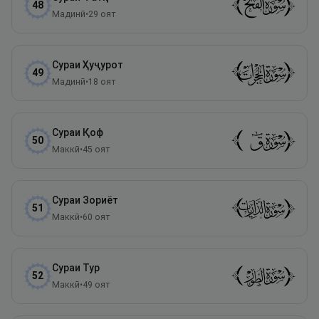
48
Мадинӣ
•
29
оят
Сураи
Ҳуҷурот
49
Мадинӣ
•
18
оят
Сураи
Қоф
50
Маккӣ
•
45
оят
Сураи
Зориёт
51
Маккӣ
•
60
оят
Сураи
Тур
52
Маккӣ
•
49
оят