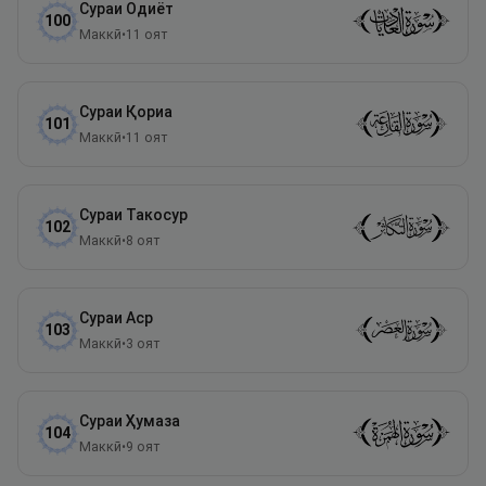
Сураи
Одиёт
100
Маккӣ
•
11
оят
Сураи
Қориа
101
Маккӣ
•
11
оят
Сураи
Такосур
102
Маккӣ
•
8
оят
Сураи
Аср
103
Маккӣ
•
3
оят
Сураи
Ҳумаза
104
Маккӣ
•
9
оят