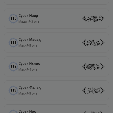
Сураи
Наср
110
Мадинӣ
•
3
оят
Сураи
Масад
111
Маккӣ
•
5
оят
Сураи
Ихлос
112
Маккӣ
•
4
оят
Сураи
Фалақ
113
Маккӣ
•
5
оят
Сураи
Нос