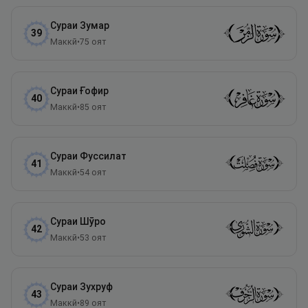
Сураи
Зумар
39
Маккӣ
•
75
оят
Сураи
Ғофир
40
Маккӣ
•
85
оят
Сураи
Фуссилат
41
Маккӣ
•
54
оят
Сураи
Шӯро
42
Маккӣ
•
53
оят
Сураи
Зухруф
43
Маккӣ
•
89
оят