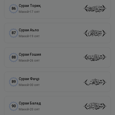
Сураи
Ториқ
86
Маккӣ
•
17
оят
Сураи
Аъло
87
Маккӣ
•
19
оят
Сураи
Ғошия
88
Маккӣ
•
26
оят
Сураи
Фаҷр
89
Маккӣ
•
30
оят
Сураи
Балад
90
Маккӣ
•
20
оят