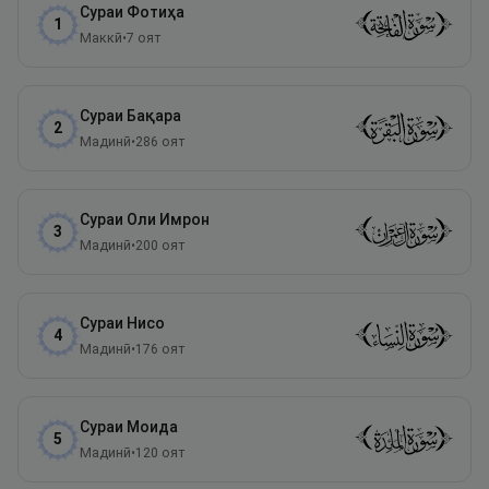
Сураи
Фотиҳа
1
Маккӣ
•
7
оят
Сураи
Бақара
2
Мадинӣ
•
286
оят
Сураи
Оли Имрон
3
Мадинӣ
•
200
оят
Сураи
Нисо
4
Мадинӣ
•
176
оят
Сураи
Моида
5
Мадинӣ
•
120
оят