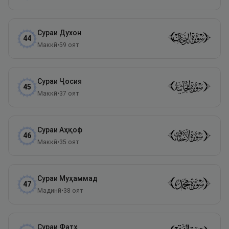
Сураи
Духон
44
Маккӣ
•
59
оят
Сураи
Ҷосия
45
Маккӣ
•
37
оят
Сураи
Аҳқоф
46
Маккӣ
•
35
оят
Сураи
Муҳаммад
47
Мадинӣ
•
38
оят
Сураи
Фатҳ