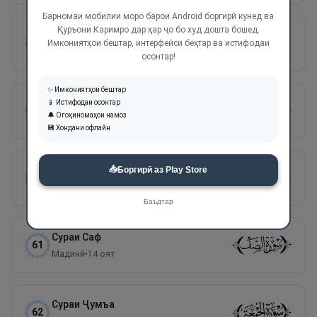
Барномаи мобилии моро барои Android боргирӣ кунед ва
Қуръони Каримро дар ҳар ҷо бо худ дошта бошед.
Сураи
Муҷодала
58
Имкониятҳои бештар, интерфейси беҳтар ва истифодаи
Мадинӣ
•
22
оят
осонтар!
✨ Имкониятҳои бештар
Сураи
Ҳашр
📱 Истифодаи осонтар
59
🔔 Огоҳиномаҳои намоз
Мадинӣ
•
24
оят
💾 Хондани офлайн
📥
Сураи
Мумтаҳана
Боргирӣ аз Play Store
60
Мадинӣ
•
13
оят
Баъдтар
Сураи
Саф
61
Мадинӣ
•
14
оят
Сураи
Ҷумъа
62