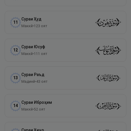
Сураи
Ҳуд
11
Маккӣ
•
123
оят
Сураи
Юсуф
12
Маккӣ
•
111
оят
Сураи
Раъд
13
Мадинӣ
•
43
оят
Сураи
Иброҳим
14
Маккӣ
•
52
оят
Сураи
Ҳиҷр