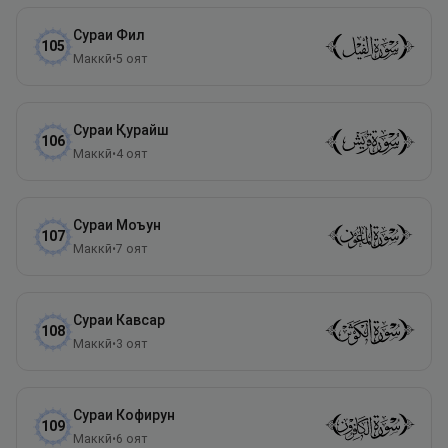
Сураи
Фил
105
Маккӣ
•
5
оят
Сураи
Қурайш
106
Маккӣ
•
4
оят
Сураи
Моъун
107
Маккӣ
•
7
оят
Сураи
Кавсар
108
Маккӣ
•
3
оят
Сураи
Кофирун
109
Маккӣ
•
6
оят