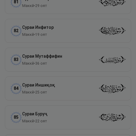
81
Маккӣ
•
29
оят
Сураи
Инфитор
82
Маккӣ
•
19
оят
Сураи
Мутаффифин
83
Маккӣ
•
36
оят
Сураи
Иншиқоқ
84
Маккӣ
•
25
оят
Сураи
Буруҷ
85
Маккӣ
•
22
оят