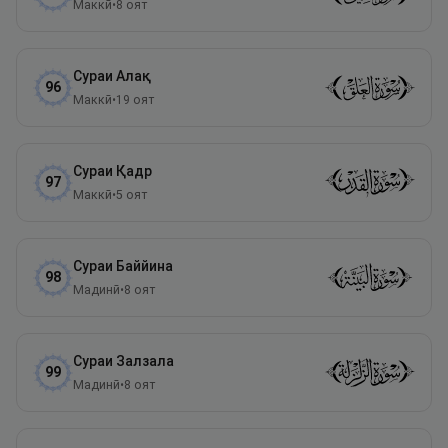
Маккӣ
•
8
оят
Сураи
Алақ
96
Маккӣ
•
19
оят
Сураи
Қадр
97
Маккӣ
•
5
оят
Сураи
Баййина
98
Мадинӣ
•
8
оят
Сураи
Залзала
99
Мадинӣ
•
8
оят