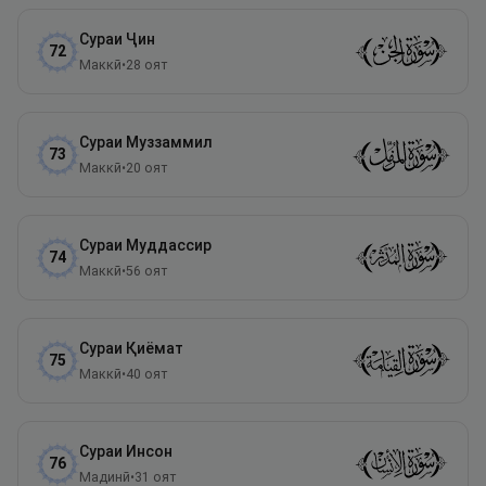
Сураи
Ҷин
72
Маккӣ
•
28
оят
Сураи
Муззаммил
73
Маккӣ
•
20
оят
Сураи
Муддассир
74
Маккӣ
•
56
оят
Сураи
Қиёмат
75
Маккӣ
•
40
оят
Сураи
Инсон
76
Мадинӣ
•
31
оят