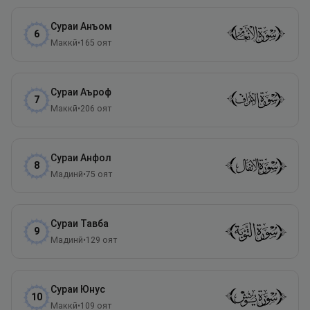
Сураи
Анъом
6
Маккӣ
•
165
оят
Сураи
Аъроф
7
Маккӣ
•
206
оят
Сураи
Анфол
8
Мадинӣ
•
75
оят
Сураи
Тавба
9
Мадинӣ
•
129
оят
Сураи
Юнус
10
Маккӣ
•
109
оят