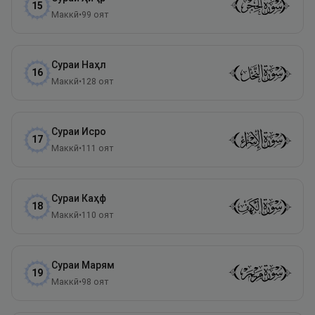
15
Маккӣ
•
99
оят
Сураи
Наҳл
16
Маккӣ
•
128
оят
Сураи
Исро
17
Маккӣ
•
111
оят
Сураи
Каҳф
18
Маккӣ
•
110
оят
Сураи
Марям
19
Маккӣ
•
98
оят