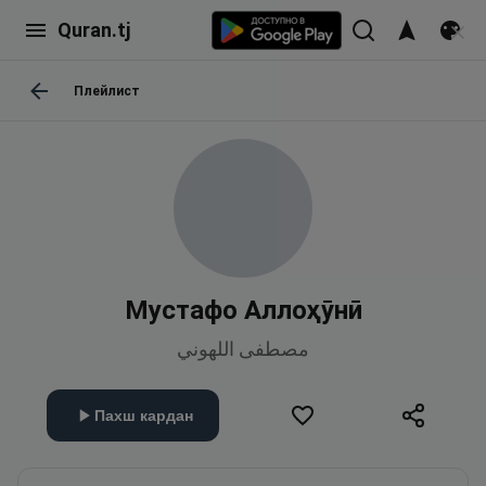
Quran.tj
Плейлист
Мустафо Аллоҳӯнӣ
مصطفى اللهوني
Пахш кардан