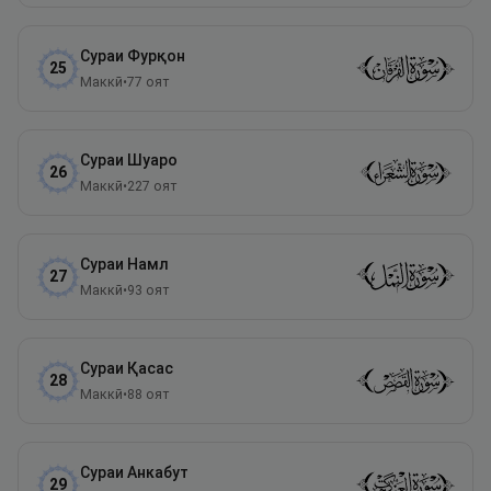
Сураи
Фурқон
25
Маккӣ
•
77
оят
Сураи
Шуаро
26
Маккӣ
•
227
оят
Сураи
Намл
27
Маккӣ
•
93
оят
Сураи
Қасас
28
Маккӣ
•
88
оят
Сураи
Анкабут
29