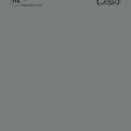
114
Маккӣ
•
6
оят