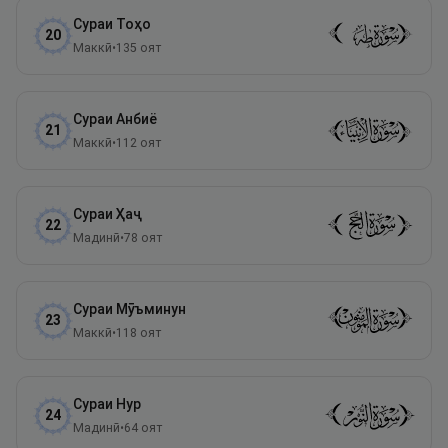
Сураи
Тоҳо
20
Маккӣ
•
135
оят
Сураи
Анбиё
21
Маккӣ
•
112
оят
Сураи
Ҳаҷ
22
Мадинӣ
•
78
оят
Сураи
Мӯъминун
23
Маккӣ
•
118
оят
Сураи
Нур
24
Мадинӣ
•
64
оят