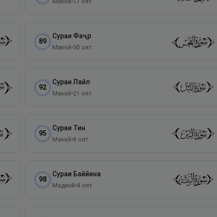
Маккӣ
•
17
оят
Сураи
Фаҷр
89
Маккӣ
•
30
оят
Сураи
Лайл
92
Маккӣ
•
21
оят
Сураи
Тин
95
Маккӣ
•
8
оят
Сураи
Баййина
98
Мадинӣ
•
8
оят