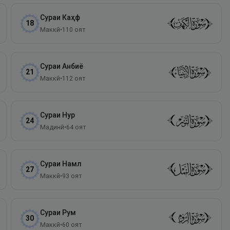
Сураи
Каҳф
18
Маккӣ
•
110
оят
Сураи
Анбиё
21
Маккӣ
•
112
оят
Сураи
Нур
24
Мадинӣ
•
64
оят
Сураи
Намл
27
Маккӣ
•
93
оят
Сураи
Рум
30
Маккӣ
•
60
оят