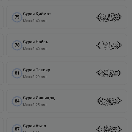
Сураи
Қиёмат
75
Маккӣ
•
40
оят
Сураи
Набаъ
78
Маккӣ
•
40
оят
Сураи
Таквир
81
Маккӣ
•
29
оят
Сураи
Иншиқоқ
84
Маккӣ
•
25
оят
Сураи
Аъло
87