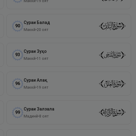
Маккӣ
•
19
оят
Сураи
Балад
90
Маккӣ
•
20
оят
Сураи
Зуҳо
93
Маккӣ
•
11
оят
Сураи
Алақ
96
Маккӣ
•
19
оят
Сураи
Залзала
99
Мадинӣ
•
8
оят