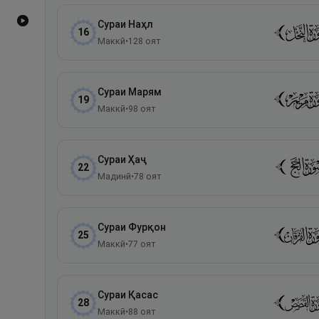
Видеоҳои YouTube
Сураи
Наҳл
16
Маккӣ
•
128
оят
Сураи
Марям
19
Маккӣ
•
98
оят
Сураи
Ҳаҷ
22
Мадинӣ
•
78
оят
Сураи
Фурқон
25
Маккӣ
•
77
оят
Сураи
Қасас
28
Маккӣ
•
88
оят