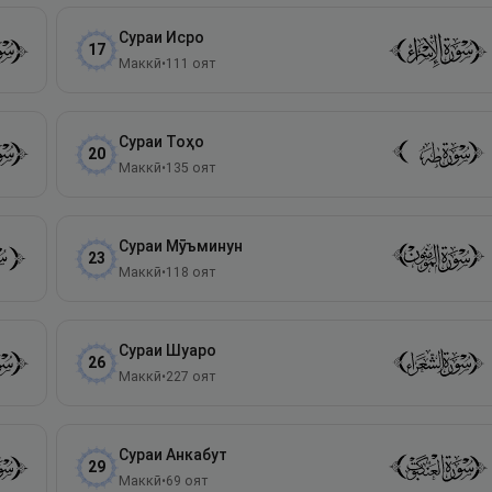
Сураи
Исро
17
Маккӣ
•
111
оят
Сураи
Тоҳо
20
Маккӣ
•
135
оят
Сураи
Мӯъминун
23
Маккӣ
•
118
оят
Сураи
Шуаро
26
Маккӣ
•
227
оят
Сураи
Анкабут
29
Маккӣ
•
69
оят