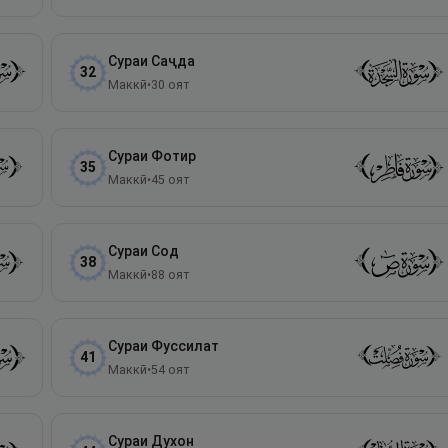
Сураи
Саҷда
32
Маккӣ
•
30
оят
Сураи
Фотир
35
Маккӣ
•
45
оят
Сураи
Сод
38
Маккӣ
•
88
оят
Сураи
Фуссилат
41
Маккӣ
•
54
оят
Сураи
Духон