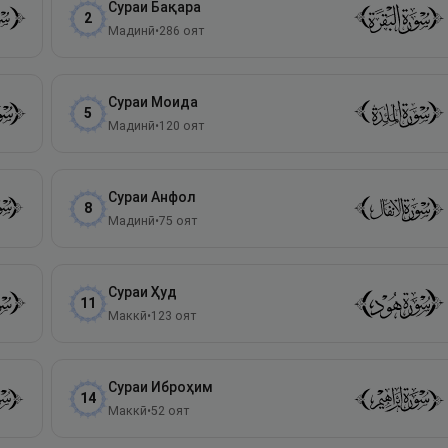
Сураи
Бақара
2
Мадинӣ
•
286
оят
Сураи
Моида
5
Мадинӣ
•
120
оят
Сураи
Анфол
8
Мадинӣ
•
75
оят
Сураи
Ҳуд
11
Маккӣ
•
123
оят
Сураи
Иброҳим
14
Маккӣ
•
52
оят