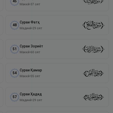
45
Маккӣ
•
37
оят
Сураи
Фатҳ
48
Мадинӣ
•
29
оят
Сураи
Зориёт
51
Маккӣ
•
60
оят
Сураи
Қамар
54
Маккӣ
•
55
оят
Сураи
Ҳадид
57
Мадинӣ
•
29
оят