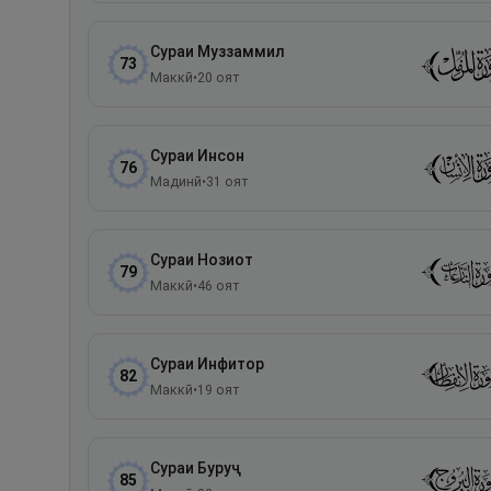
Сураи
Муззаммил
73
Маккӣ
•
20
оят
Сураи
Инсон
76
Мадинӣ
•
31
оят
Сураи
Нозиот
79
Маккӣ
•
46
оят
Сураи
Инфитор
82
Маккӣ
•
19
оят
Сураи
Буруҷ
85