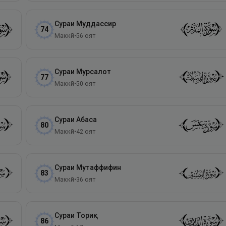
Сураи
Муддассир
74
Маккӣ
•
56
оят
Сураи
Мурсалот
77
Маккӣ
•
50
оят
Сураи
Абаса
80
Маккӣ
•
42
оят
Сураи
Мутаффифин
83
Маккӣ
•
36
оят
Сураи
Ториқ
86