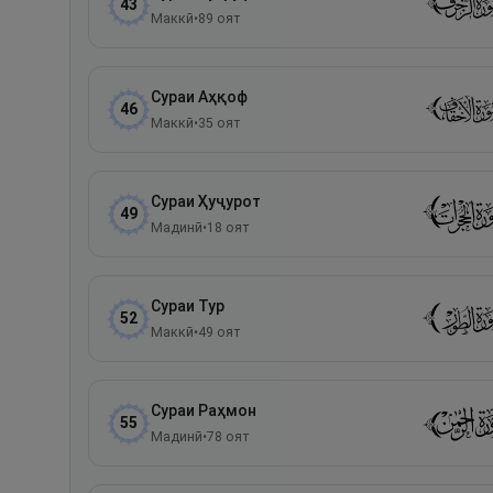
43
Маккӣ
•
89
оят
Сураи
Аҳқоф
46
Маккӣ
•
35
оят
Сураи
Ҳуҷурот
49
Мадинӣ
•
18
оят
Сураи
Тур
52
Маккӣ
•
49
оят
Сураи
Раҳмон
55
Мадинӣ
•
78
оят