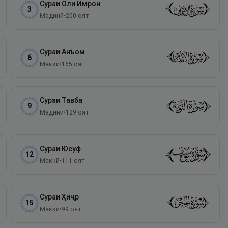
Сураи
Оли Имрон
3
Мадинӣ
•
200
оят
Сураи
Анъом
6
Маккӣ
•
165
оят
Сураи
Тавба
9
Мадинӣ
•
129
оят
Сураи
Юсуф
12
Маккӣ
•
111
оят
Сураи
Ҳиҷр
15
Маккӣ
•
99
оят