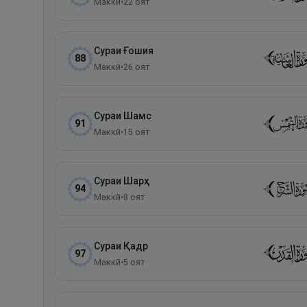
Маккӣ
•
22
оят
Сураи
Ғошия
88
Маккӣ
•
26
оят
Сураи
Шамс
91
Маккӣ
•
15
оят
Сураи
Шарҳ
94
Маккӣ
•
8
оят
Сураи
Қадр
97
Маккӣ
•
5
оят