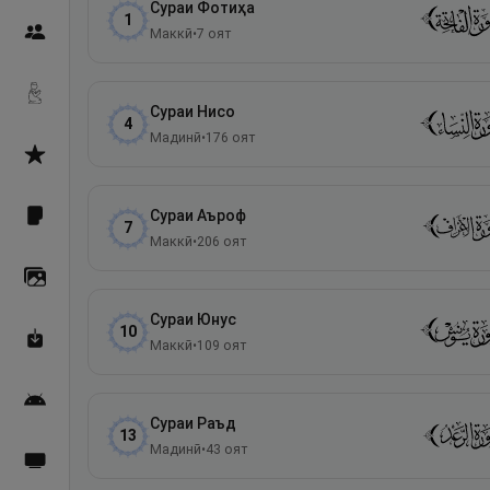
Сураи
Фотиҳа
1
Пайғамбарон
Маккӣ
•
7
оят
Дуоҳо
Сураи
Нисо
4
Мадинӣ
•
176
оят
Асмоул Ҳусно
Сураи
Аъроф
Фарзи айн
7
Маккӣ
•
206
оят
Галерея
Сураи
Юнус
10
Махзани Маърифат
Маккӣ
•
109
оят
Барномаи мобилӣ
Сураи
Раъд
13
Мадинӣ
•
43
оят
Пахшҳои зинда