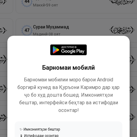
44
Маккӣ
•
59
оят
Сураи
Муҳаммад
47
Мадинӣ
•
38
оят
Сураи
Қоф
50
Маккӣ
•
45
оят
Барномаи мобилӣ
Барномаи мобилии моро барои Android
Сураи
Наҷм
боргирӣ кунед ва Қуръони Каримро дар ҳар
53
Маккӣ
•
62
оят
ҷо бо худ дошта бошед. Имкониятҳои
бештар, интерфейси беҳтар ва истифодаи
осонтар!
Сураи
Воқеа
56
Маккӣ
•
96
оят
✨ Имкониятҳои бештар
📱 Истифодаи осонтар