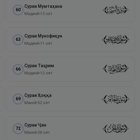
Сураи
Мумтаҳана
60
Мадинӣ
•
13
оят
Сураи
Мунофиқун
63
Мадинӣ
•
11
оят
Сураи
Таҳрим
66
Мадинӣ
•
12
оят
Сураи
Ҳоққа
69
Маккӣ
•
52
оят
Сураи
Ҷин
72
Маккӣ
•
28
оят