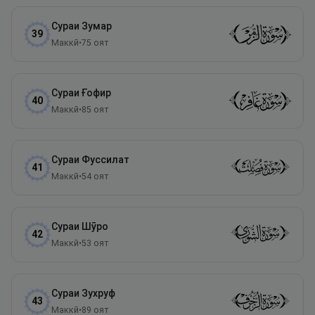
Сураи
Зумар
39
Маккӣ
•
75
оят
Сураи
Ғофир
40
Маккӣ
•
85
оят
Сураи
Фуссилат
41
Маккӣ
•
54
оят
Сураи
Шӯро
42
Маккӣ
•
53
оят
Сураи
Зухруф
43
Маккӣ
•
89
оят