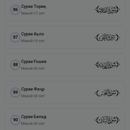
Сураи
Ториқ
86
Маккӣ
•
17
оят
Сураи
Аъло
87
Маккӣ
•
19
оят
Сураи
Ғошия
88
Маккӣ
•
26
оят
Сураи
Фаҷр
89
Маккӣ
•
30
оят
Сураи
Балад
90
Маккӣ
•
20
оят