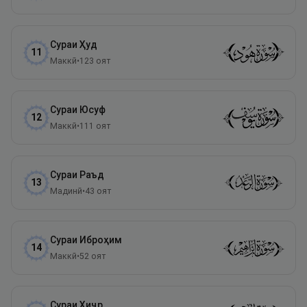
Сураи
Ҳуд
11
Маккӣ
•
123
оят
Сураи
Юсуф
12
Маккӣ
•
111
оят
Сураи
Раъд
13
Мадинӣ
•
43
оят
Сураи
Иброҳим
14
Маккӣ
•
52
оят
Сураи
Ҳиҷр