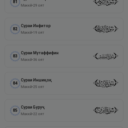
81
Маккӣ
•
29
оят
Сураи
Инфитор
82
Маккӣ
•
19
оят
Сураи
Мутаффифин
83
Маккӣ
•
36
оят
Сураи
Иншиқоқ
84
Маккӣ
•
25
оят
Сураи
Буруҷ
85
Маккӣ
•
22
оят