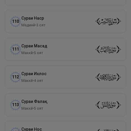
Сураи
Наср
110
Мадинӣ
•
3
оят
Сураи
Масад
111
Маккӣ
•
5
оят
Сураи
Ихлос
112
Маккӣ
•
4
оят
Сураи
Фалақ
113
Маккӣ
•
5
оят
Сураи
Нос