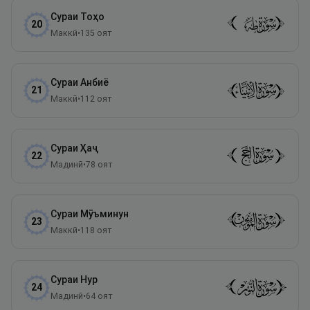
Сураи
Тоҳо
20
Маккӣ
•
135
оят
Сураи
Анбиё
21
Маккӣ
•
112
оят
Сураи
Ҳаҷ
22
Мадинӣ
•
78
оят
Сураи
Мӯъминун
23
Маккӣ
•
118
оят
Сураи
Нур
24
Мадинӣ
•
64
оят