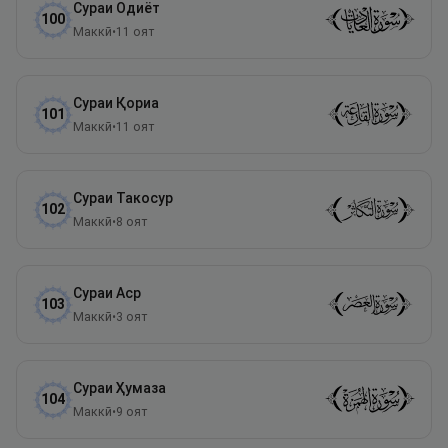
Сураи
Одиёт
100
Маккӣ
•
11
оят
Сураи
Қориа
101
Маккӣ
•
11
оят
Сураи
Такосур
102
Маккӣ
•
8
оят
Сураи
Аср
103
Маккӣ
•
3
оят
Сураи
Ҳумаза
104
Маккӣ
•
9
оят