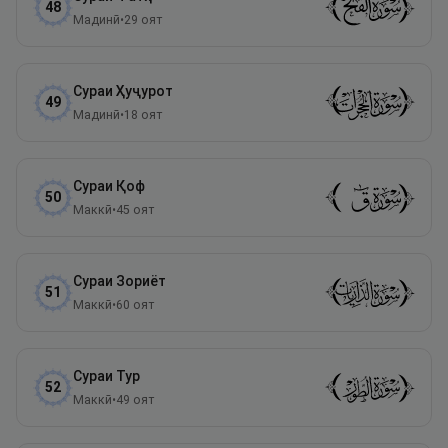
48
Мадинӣ
•
29
оят
Сураи
Ҳуҷурот
49
Мадинӣ
•
18
оят
Сураи
Қоф
50
Маккӣ
•
45
оят
Сураи
Зориёт
51
Маккӣ
•
60
оят
Сураи
Тур
52
Маккӣ
•
49
оят