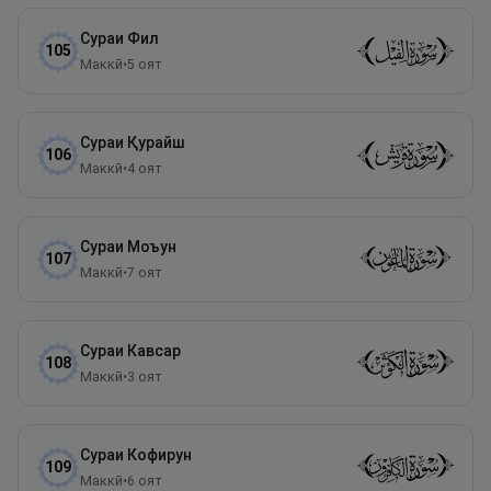
Сураи
Фил
105
Маккӣ
•
5
оят
Сураи
Қурайш
106
Маккӣ
•
4
оят
Сураи
Моъун
107
Маккӣ
•
7
оят
Сураи
Кавсар
108
Маккӣ
•
3
оят
Сураи
Кофирун
109
Маккӣ
•
6
оят