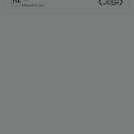
114
Маккӣ
•
6
оят