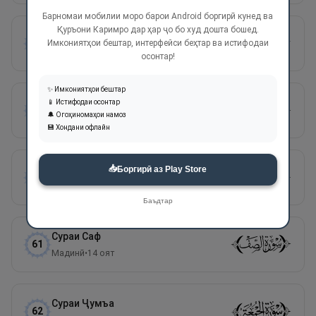
Барномаи мобилии моро барои Android боргирӣ кунед ва
Қуръони Каримро дар ҳар ҷо бо худ дошта бошед.
Сураи
Муҷодала
58
Имкониятҳои бештар, интерфейси беҳтар ва истифодаи
Мадинӣ
•
22
оят
осонтар!
✨ Имкониятҳои бештар
Сураи
Ҳашр
📱 Истифодаи осонтар
59
🔔 Огоҳиномаҳои намоз
Мадинӣ
•
24
оят
💾 Хондани офлайн
📥
Сураи
Мумтаҳана
Боргирӣ аз Play Store
60
Мадинӣ
•
13
оят
Баъдтар
Сураи
Саф
61
Мадинӣ
•
14
оят
Сураи
Ҷумъа
62