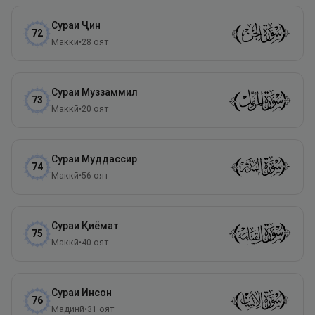
Сураи
Ҷин
72
Маккӣ
•
28
оят
Сураи
Муззаммил
73
Маккӣ
•
20
оят
Сураи
Муддассир
74
Маккӣ
•
56
оят
Сураи
Қиёмат
75
Маккӣ
•
40
оят
Сураи
Инсон
76
Мадинӣ
•
31
оят