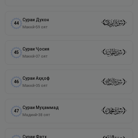
Сураи
Духон
44
Маккӣ
•
59
оят
Сураи
Ҷосия
45
Маккӣ
•
37
оят
Сураи
Аҳқоф
46
Маккӣ
•
35
оят
Сураи
Муҳаммад
47
Мадинӣ
•
38
оят
Сураи
Фатҳ