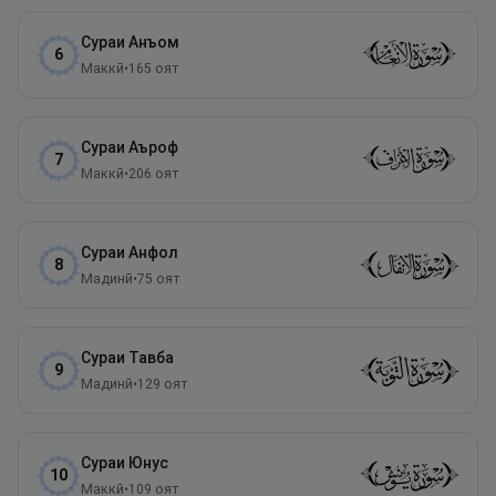
Сураи
Анъом
6
Маккӣ
•
165
оят
Сураи
Аъроф
7
Маккӣ
•
206
оят
Сураи
Анфол
8
Мадинӣ
•
75
оят
Сураи
Тавба
9
Мадинӣ
•
129
оят
Сураи
Юнус
10
Маккӣ
•
109
оят