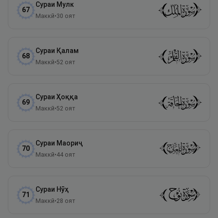
Сураи
Мулк
67
Маккӣ
•
30
оят
Сураи
Қалам
68
Маккӣ
•
52
оят
Сураи
Ҳоққа
69
Маккӣ
•
52
оят
Сураи
Маориҷ
70
Маккӣ
•
44
оят
Сураи
Нӯҳ
71
Маккӣ
•
28
оят