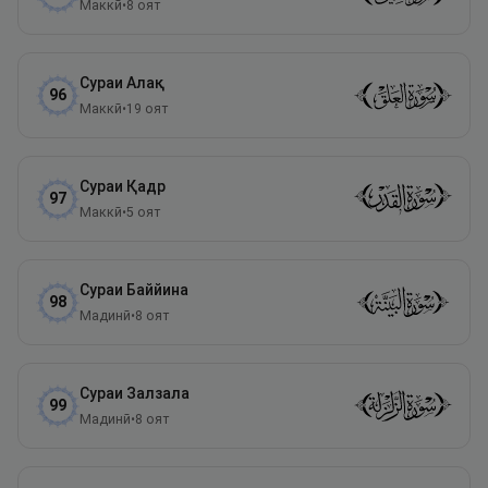
Маккӣ
•
8
оят
Сураи
Алақ
96
Маккӣ
•
19
оят
Сураи
Қадр
97
Маккӣ
•
5
оят
Сураи
Баййина
98
Мадинӣ
•
8
оят
Сураи
Залзала
99
Мадинӣ
•
8
оят