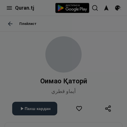
Quran.tj
Плейлист
Оимао Қаторӣ
أيماو قطري
Пахш кардан