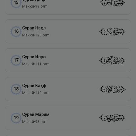
15
Маккӣ
•
99
оят
Сураи
Наҳл
16
Маккӣ
•
128
оят
Сураи
Исро
17
Маккӣ
•
111
оят
Сураи
Каҳф
18
Маккӣ
•
110
оят
Сураи
Марям
19
Маккӣ
•
98
оят