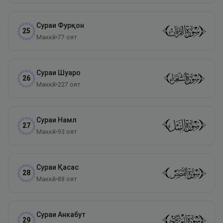
Сураи
Фурқон
25
Маккӣ
•
77
оят
Сураи
Шуаро
26
Маккӣ
•
227
оят
Сураи
Намл
27
Маккӣ
•
93
оят
Сураи
Қасас
28
Маккӣ
•
88
оят
Сураи
Анкабут
29