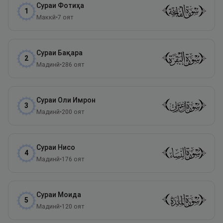
Сураи
Фотиҳа
1
Маккӣ
•
7
оят
Сураи
Бақара
2
Мадинӣ
•
286
оят
Сураи
Оли Имрон
3
Мадинӣ
•
200
оят
Сураи
Нисо
4
Мадинӣ
•
176
оят
Сураи
Моида
5
Мадинӣ
•
120
оят