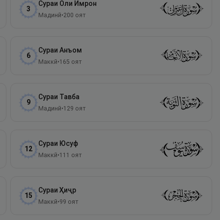
Сураи
Оли Имрон
3
Мадинӣ
•
200
оят
Сураи
Анъом
6
Маккӣ
•
165
оят
Сураи
Тавба
9
Мадинӣ
•
129
оят
Сураи
Юсуф
12
Маккӣ
•
111
оят
Сураи
Ҳиҷр
15
Маккӣ
•
99
оят