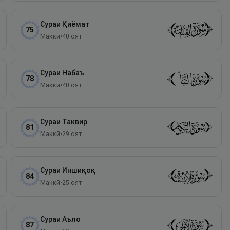
Сураи
Қиёмат
75
Маккӣ
•
40
оят
Сураи
Набаъ
78
Маккӣ
•
40
оят
Сураи
Таквир
81
Маккӣ
•
29
оят
Сураи
Иншиқоқ
84
Маккӣ
•
25
оят
Сураи
Аъло
87