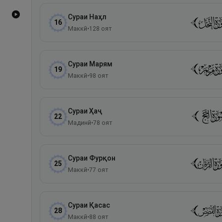
Видеоҳои YouTube
Сураи
Наҳл
16
Маккӣ
•
128
оят
Сураи
Марям
19
Маккӣ
•
98
оят
Сураи
Ҳаҷ
22
Мадинӣ
•
78
оят
Сураи
Фурқон
25
Маккӣ
•
77
оят
Сураи
Қасас
28
Маккӣ
•
88
оят