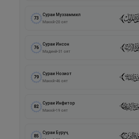
Сураи
Муззаммил
73
Маккӣ
•
20
оят
Сураи
Инсон
76
Мадинӣ
•
31
оят
Сураи
Нозиот
79
Маккӣ
•
46
оят
Сураи
Инфитор
82
Маккӣ
•
19
оят
Сураи
Буруҷ
85