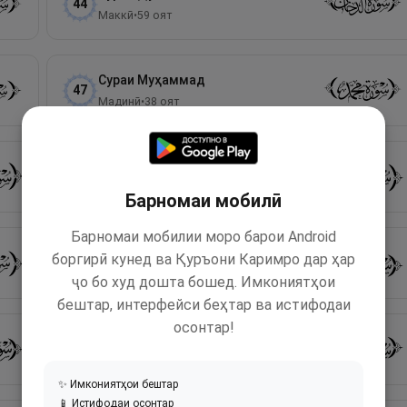
44
Маккӣ
•
59
оят
Сураи
Муҳаммад
47
Мадинӣ
•
38
оят
Сураи
Қоф
50
Маккӣ
•
45
оят
Барномаи мобилӣ
Барномаи мобилии моро барои Android
Сураи
Наҷм
боргирӣ кунед ва Қуръони Каримро дар ҳар
53
Маккӣ
•
62
оят
ҷо бо худ дошта бошед. Имкониятҳои
бештар, интерфейси беҳтар ва истифодаи
осонтар!
Сураи
Воқеа
56
Маккӣ
•
96
оят
✨ Имкониятҳои бештар
📱 Истифодаи осонтар