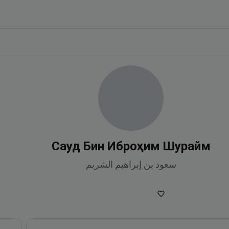
Сауд Бин Иброҳим Шурайм
سعود بن إبراهيم الشريم