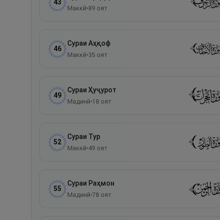
43
Маккӣ
•
89
оят
Сураи
Аҳқоф
46
Маккӣ
•
35
оят
Сураи
Ҳуҷурот
49
Мадинӣ
•
18
оят
Сураи
Тур
52
Маккӣ
•
49
оят
Сураи
Раҳмон
55
Мадинӣ
•
78
оят