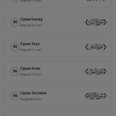
Маккӣ
•
19
оят
Сураи
Балад
90
Маккӣ
•
20
оят
Сураи
Зуҳо
93
Маккӣ
•
11
оят
Сураи
Алақ
96
Маккӣ
•
19
оят
Сураи
Залзала
99
Мадинӣ
•
8
оят