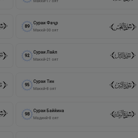
Маккӣ
•
17
оят
Сураи
Фаҷр
89
Маккӣ
•
30
оят
Сураи
Лайл
92
Маккӣ
•
21
оят
Сураи
Тин
95
Маккӣ
•
8
оят
Сураи
Баййина
98
Мадинӣ
•
8
оят