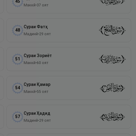
45
Маккӣ
•
37
оят
Сураи
Фатҳ
48
Мадинӣ
•
29
оят
Сураи
Зориёт
51
Маккӣ
•
60
оят
Сураи
Қамар
54
Маккӣ
•
55
оят
Сураи
Ҳадид
57
Мадинӣ
•
29
оят