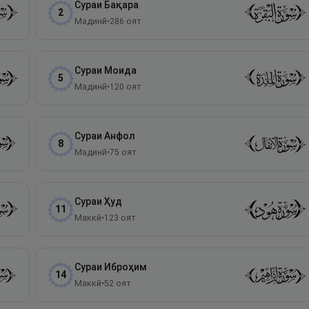
Сураи
Бақара
2
Мадинӣ
•
286
оят
Сураи
Моида
5
Мадинӣ
•
120
оят
Сураи
Анфол
8
Мадинӣ
•
75
оят
Сураи
Ҳуд
11
Маккӣ
•
123
оят
Сураи
Иброҳим
14
Маккӣ
•
52
оят