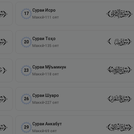
Сураи
Исро
17
Маккӣ
•
111
оят
Сураи
Тоҳо
20
Маккӣ
•
135
оят
Сураи
Мӯъминун
23
Маккӣ
•
118
оят
Сураи
Шуаро
26
Маккӣ
•
227
оят
Сураи
Анкабут
29
Маккӣ
•
69
оят