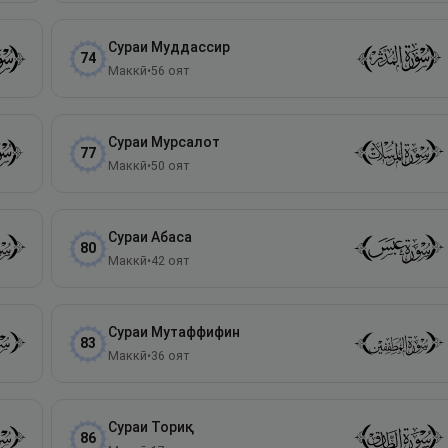
Сураи
Муддассир
74
Маккӣ
•
56
оят
Сураи
Мурсалот
77
Маккӣ
•
50
оят
Сураи
Абаса
80
Маккӣ
•
42
оят
Сураи
Мутаффифин
83
Маккӣ
•
36
оят
Сураи
Ториқ
86