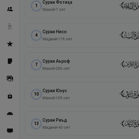
Сураи
Фотиҳа
1
Пайғамбарон
Маккӣ
•
7
оят
Дуоҳо
Сураи
Нисо
4
Мадинӣ
•
176
оят
Асмоул Ҳусно
Сураи
Аъроф
Фарзи айн
7
Маккӣ
•
206
оят
Галерея
Сураи
Юнус
10
Махзани Маърифат
Маккӣ
•
109
оят
Барномаи мобилӣ
Сураи
Раъд
13
Мадинӣ
•
43
оят
Пахшҳои зинда