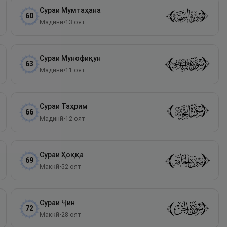
Сураи
Мумтаҳана
60
Мадинӣ
•
13
оят
Сураи
Мунофиқун
63
Мадинӣ
•
11
оят
Сураи
Таҳрим
66
Мадинӣ
•
12
оят
Сураи
Ҳоққа
69
Маккӣ
•
52
оят
Сураи
Ҷин
72
Маккӣ
•
28
оят