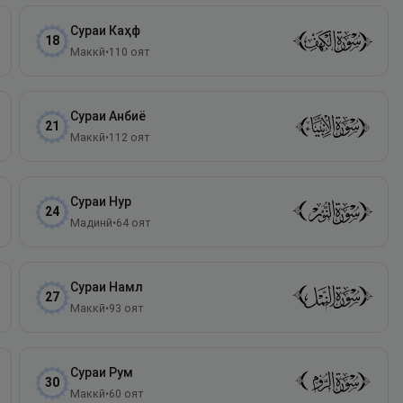
Сураи
Каҳф
18
Маккӣ
•
110
оят
Сураи
Анбиё
21
Маккӣ
•
112
оят
Сураи
Нур
24
Мадинӣ
•
64
оят
Сураи
Намл
27
Маккӣ
•
93
оят
Сураи
Рум
30
Маккӣ
•
60
оят