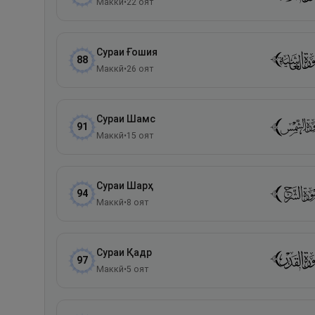
Маккӣ
•
22
оят
Сураи
Ғошия
88
Маккӣ
•
26
оят
Сураи
Шамс
91
Маккӣ
•
15
оят
Сураи
Шарҳ
94
Маккӣ
•
8
оят
Сураи
Қадр
97
Маккӣ
•
5
оят