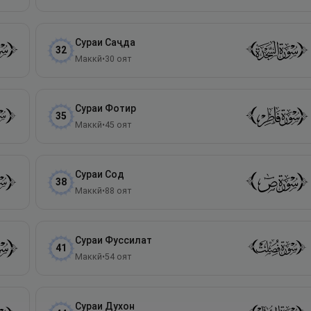
Сураи
Саҷда
32
Маккӣ
•
30
оят
Сураи
Фотир
35
Маккӣ
•
45
оят
Сураи
Сод
38
Маккӣ
•
88
оят
Сураи
Фуссилат
41
Маккӣ
•
54
оят
Сураи
Духон