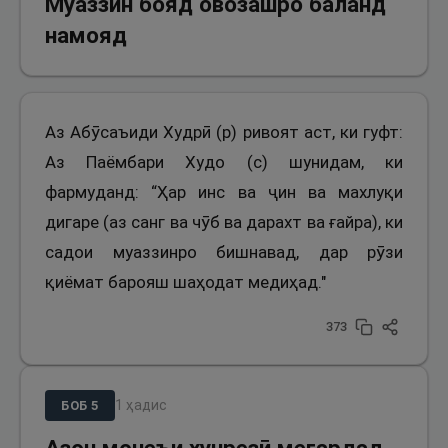
Муаззин бояд овозашро баланд
намояд
Аз Абӯсаъиди Худрӣ (р) ривоят аст, ки гуфт:
Аз Паёмбари Худо (с) шунидам, ки
фармуданд: “Ҳар инс ва ҷин ва махлуқи
дигаре (аз санг ва чӯб ва дарахт ва ғайра), ки
садои муаззинро бишнавад, дар рӯзи
қиёмат барояш шаҳодат медиҳад."
373
1
ҳадис
БОБ
5