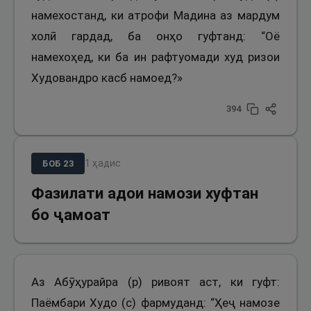
намехостанд, ки атрофи Мадина аз мардум
холӣ гардад, ба онҳо гуфтанд: “Оё
намехоҳед, ки ба ин рафтуомади худ ризои
Худовандро касб намоед?»
394
1
ҳадис
БОБ
23
Фазилати адои намози хуфтан
бо ҷамоат
Аз Абӯҳурайра (р) ривоят аст, ки гуфт:
Паёмбари Худо (с) фармуданд: “Ҳеҷ намозе