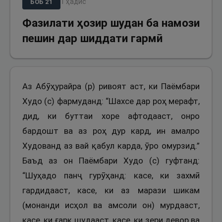
1
ҳадис
БОБ
21
Фазилати ҳозир шудан ба намози
пешин дар шиддати гармӣ
Аз Абӯҳурайра (р) ривоят аст, ки Паёмбари
Худо (с) фармуданд: “Шахсе дар роҳ мерафт,
дид, ки буттаи хоре афтодааст, онро
бардошт ва аз роҳ дур кард, ин амалро
Худованд аз вай қабул карда, ӯро омурзид.”
Баъд аз он Паёмбари Худо (с) гуфтанд:
“Шуҳадо панҷ гурӯҳанд: касе, ки захмӣ
гардидааст, касе, ки аз марази шикам
(монанди исҳол ва амсоли он) мурдааст,
касе, ки ғарқ шудааст, касе, ки зери девор ва