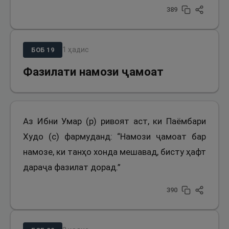
389
1
ҳадис
БОБ
19
Фазилати намози ҷамоат
Аз Ибни Умар (р) ривоят аст, ки Паёмбари
Худо (с) фармуданд: “Намози ҷамоат бар
намозе, ки танҳо хонда мешавад, бисту ҳафт
дараҷа фазилат дорад.”
390