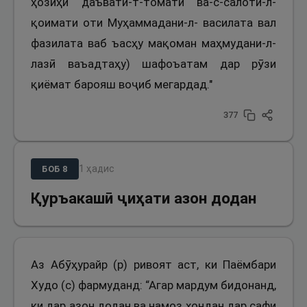
ҳозиҳӣ даъвати-т-томати ва-с-салоти-л-
қоимати оти Муҳаммадани-л- василата вал
фазилата ваб ъасҳу мақоман маҳмудани-л-
лазӣ ваъадтаҳу) шафоъатам дар рӯзи
қиёмат барояш воҷиб мегардад."
377
1
ҳадис
БОБ
8
Қуръакашӣ ҷиҳати азон додан
Аз Абӯҳурайр (р) ривоят аст, ки Паёмбари
Худо (с) фармуданд: “Агар мардум бидонанд,
ки дар азон додан ва намоз хондан дар сафи