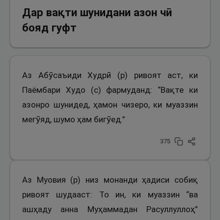
Дар вақти шунидани азон чӣ
бояд гуфт
Аз Абӯсаъиди Худрӣ (р) ривоят аст, ки
Паёмбари Худо (с) фармуданд: “Вақте ки
азонро шунидед, ҳамон чизеро, ки муаззин
мегӯяд, шумо ҳам бигӯед.”
375
Аз Муовия (р) низ монанди ҳадиси собиқ
ривоят шудааст: То ин, ки муаззин “ва
ашҳаду анна Муҳаммадан Расуллуллоҳ”