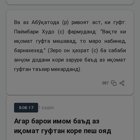
Ва аз Абӯқатода (р) ривоят аст, ки гуфт:
Паёмбари Худо (с) фармуданд: “Вақте ки
иқомат гуфта мешавад, то маро набинед,
барнахезед.” (Зеро он ҳазрат (с) ба сабаби
анҷом додани кори заруре баъд аз иқомат
гуфтан таъхир мекарданд).
387
1
ҳадис
БОБ
17
Агар барои имом баъд аз
иқомат гуфтан коре пеш ояд