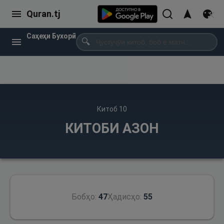
Quran.tj
Саҳеҳи Бухорӣ
🔍
Китоб
10
КИТОБИ АЗОН
Бобҳо:
47
Ҳадисҳо:
55