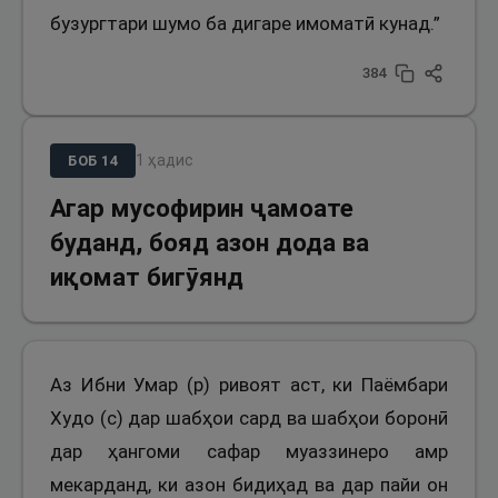
бузургтари шумо ба дигаре имоматӣ кунад.”
384
1
ҳадис
БОБ
14
Агар мусофирин ҷамоате
буданд, бояд азон дода ва
иқомат бигӯянд
Аз Ибни Умар (р) ривоят аст, ки Паёмбари
Худо (с) дар шабҳои сард ва шабҳои боронӣ
дар ҳангоми сафар муаззинеро амр
мекарданд, ки азон бидиҳад ва дар пайи он