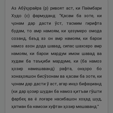
Аз Абӯҳурайра (р) ривоят аст, ки Паёмбари
Худо (с) фармуданд: “Қасам ба зоте, ки
ҷонам дар дасти ӯст, тасмим гирифта
будам, то амр намоям, ки ҳезумеро омода
созанд, баъд аз он амр намоям, ки барои
намоз азон дода шавад, сипас шахсеро амр
намоям, ки барои мардум имом шавад ва
худам ба таъқиби мардуме, ки (ба намоз
ҳозир намешаванд) рафта, онҳоро бо
хонаҳояшон бисӯзонам ва қасам ба зоте, ки
ҷонам дар дасти ӯ аст, агар инҳо бифаҳманд
(ки дар ҳозир шудан ба намоз қитъаи гӯшти
фарбеҳ ва ё лоғаре насибашон хоҳад шуд,
ҳатман ба намози хуфтан ҳозир мешаванд.”