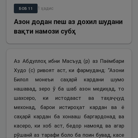
1
ҳадис
БОБ
11
Азон додан пеш аз дохил шудани
вақти намози субҳ
Аз Абдуллоҳ ибни Масъуд (р) аз Паёмбари
Худо (с) ривоят аст, ки фармуданд: “Азони
Билол монеъи саҳарӣ кардани шумо
нашавад, зеро ӯ ба шаб азон медиҳад, то
шахсеро, ки истодааст ва таҳаҷҷуд
мехонад, барои истироҳат кардан ва ё
саҳарӣ кардан ба хонааш баргардонад ва
касеро, ки хоб аст, бедор намояд ва агар
рӯшанӣ аз тарафи боло ба поин бувад, касе