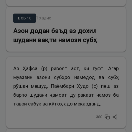
1
ҳадис
БОБ
10
Азон додан баъд аз дохил
шудани вақти намози субҳ
Аз Ҳафса (р) ривоят аст, ки гуфт: Агар
муаззин азони субҳро намедод ва субҳ
рӯшан мешуд, Паёмбари Худо (с) пеш аз
барпо шудани ҷамоат ду ракаат намоз ба
таври сабук ва кӯтоҳ адо мекарданд.
380