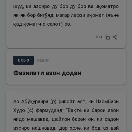
шуд, ки азонро ду бор ду бор ва иқоматро
як-як бор бигӯяд, магар лафзи иқомат (яъне
қад қомати-с-салот)-ро.
371
1
ҳадис
БОБ
3
Фазилати азон додан
Аз Абӯҳурайра (р) ривоят аст, ки Паёмбари
Худо (с) фармуданд: “Вақте ки барои азон
нидо мешавад, шайтон барои он, ки садои
азонро нашнавад, дар ҳоле, ки бод аз вай