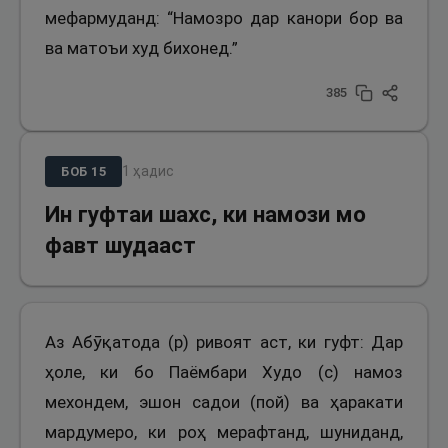
мефармуданд: “Намозро дар канори бор ва
ва матоъи худ бихонед.”
385
1
ҳадис
БОБ
15
Ин гуфтаи шахс, ки намози мо
фавт шудааст
Аз Абӯқатода (р) ривоят аст, ки гуфт: Дар
ҳоле, ки бо Паёмбари Худо (с) намоз
мехондем, эшон садои (пой) ва ҳаракати
мардумеро, ки роҳ мерафтанд, шуниданд,