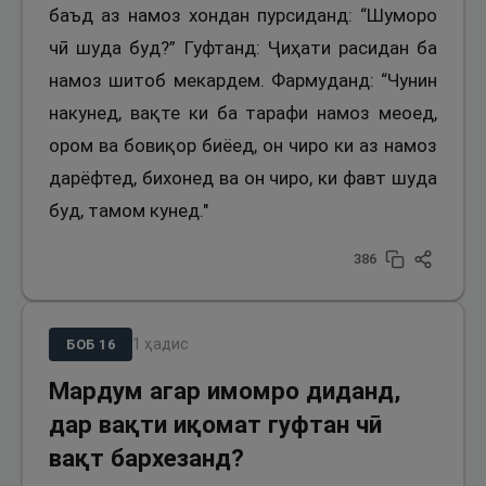
баъд аз намоз хондан пурсиданд: “Шуморо
чӣ шуда буд?” Гуфтанд: Ҷиҳати расидан ба
намоз шитоб мекардем. Фармуданд: “Чунин
накунед, вақте ки ба тарафи намоз меоед,
ором ва бовиқор биёед, он чиро ки аз намоз
дарёфтед, бихонед ва он чиро, ки фавт шуда
буд, тамом кунед."
386
1
ҳадис
БОБ
16
Мардум агар имомро диданд,
дар вақти иқомат гуфтан чӣ
вақт бархезанд?