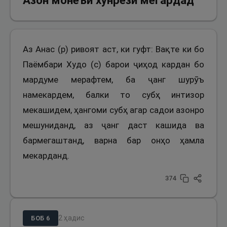
Азон монеъи хунрезӣ мегардад
Аз Анас (р) ривоят аст, ки гуфт: Вақте ки бо
Паёмбари Худо (с) барои ҷиҳод кардан бо
мардуме мерафтем, ба ҷанг шурӯъ
намекардем, балки то субҳ интизор
мекашидем, ҳангоми субҳ агар садои азонро
мешуниданд, аз ҷанг даст кашида ва
бармегаштанд, варна бар онҳо ҳамла
мекарданд.
374
2
ҳадис
БОБ
6