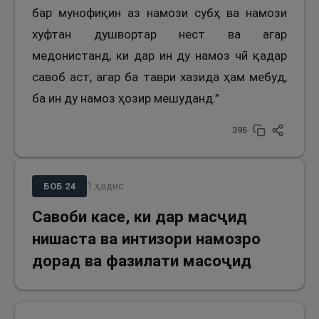
бар мунофиқин аз намози субҳ ва намози
хуфтан душвортар нест ва агар
медонистанд, ки дар ин ду намоз чӣ қадар
савоб аст, агар ба таври хазида ҳам мебуд,
ба ин ду намоз ҳозир мешуданд.”
395
1
ҳадис
БОБ
24
Савоби касе, ки дар масҷид
нишаста ва интизори намозро
дорад ва фазилати масоҷид