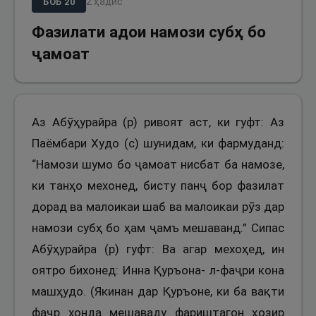
2
ҳадис
БОБ
20
Фазилати адои намози субҳ бо
ҷамоат
Аз Абӯҳурайра (р) ривоят аст, ки гуфт: Аз
Паёмбари Худо (с) шунидам, ки фармуданд:
“Намози шумо бо ҷамоат нисбат ба намозе,
ки танҳо мехонед, бисту панҷ бор фазилат
дорад ва малоикаи шаб ва малоикаи рӯз дар
намози субҳ бо ҳам ҷамъ мешаванд.” Сипас
Абӯҳурайра (р) гуфт: Ва агар мехоҳед, ин
оятро бихонед: Инна Қуръона- л-фаҷри кона
машҳудо. (Якинан дар Қуръоне, ки ба вақти
фаҷр хонда мешаваду фариштагон ҳозир