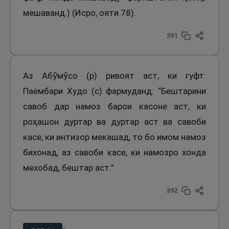
мешаванд.) (Исро, ояти 78).
391
Аз Абӯмӯсо (р) ривоят аст, ки гуфт:
Паёмбари Худо (с) фармуданд: “Бештарини
савоб дар намоз барои касоне аст, ки
роҳашон дуртар ва дуртар аст ва савоби
касе, ки интизор мекашад, то бо имом намоз
бихонад, аз савоби касе, ки намозро хонда
мехобад, бештар аст.”
392