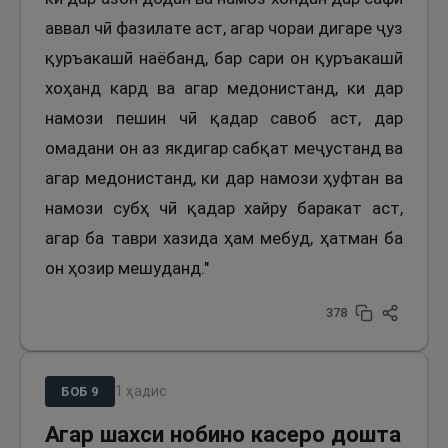
аввал чӣ фазилате аст, агар чораи дигаре ҷуз
қуръакашӣ наёбанд, бар сари он қуръакашӣ
хоҳанд кард ва агар медонистанд, ки дар
намози пешин чӣ қадар савоб аст, дар
омадани он аз якдигар сабқат меҷустанд ва
агар медонистанд, ки дар намози ҳуфтан ва
намози субҳ чӣ қадар хайру баракат аст,
агар ба таври хазида ҳам мебуд, ҳатман ба
он ҳозир мешуданд."
378
1
ҳадис
БОБ
9
Агар шахси нобино касеро дошта