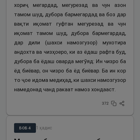
хориҷ мегардад, мегурезад ва чун азон
тамом шуд, дубора бармегардад ва боз дар
вақти иқомат гуфтан мегурезад ва чун
иқомат тамом шуд, дубора бармегардад,
дар дили (шахси намозгузор) мухотира
андохта ва чизҳоеро, ки аз ёдаш рафта буд,
дубора ба ёдаш оварда мегӯяд: Ин чизро ба
ёд биёвар, он чизро ба ёд биёвар. Ба ин кор
то ҷое идома медиҳад, ки шахси намозгузор
намедонад чанд ракаат намоз хондааст.
372
1
ҳадис
БОБ
4