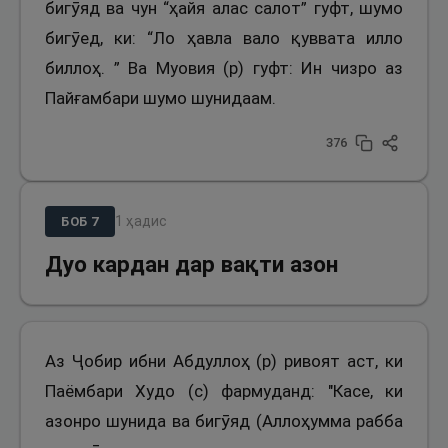
бигӯяд ва чун “ҳайя алас салот” гуфт, шумо
бигӯед, ки: “Ло ҳавла вало қуввата илло
биллоҳ. ” Ва Муовия (р) гуфт: Ин чизро аз
Пайғамбари шумо шунидаам.
376
1
ҳадис
БОБ
7
Дуо кардан дар вақти азон
Аз Ҷобир ибни Абдуллоҳ (р) ривоят аст, ки
Паёмбари Худо (с) фармуданд: "Касе, ки
азонро шунида ва бигӯяд (Аллоҳумма рабба