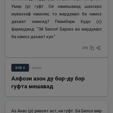
Умар (р) гуфт: Оё намешавад шахсеро
муваззаф намоем, то мардумро ба намоз
даъват намояд? Паёмбари Худо (с)
фармуданд: “Эй Билол! Бархез ва мардумро
ба намоз даъват кун.”
370
1
ҳадис
БОБ
2
Алфози азон ду бор-ду бор
гуфта мешавад
Аз Анас (р) ривоят аст, ки гуфт: Ба Билол амр