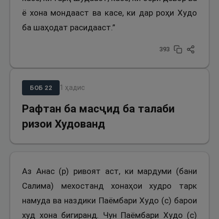
ё хона мондааст ва касе, ки дар роҳи Худо
ба шаҳодат расидааст.”
393
1
ҳадис
БОБ
22
Рафтан ба масҷид ба талаби
ризои Худованд
Аз Анас (р) ривоят аст, ки мардуми (бани
Салима) мехостанд хонаҳои худро тарк
намуда ва наздики Паёмбари Худо (с) барои
худ хона бигиранд. Чун Паёмбари Худо (с)