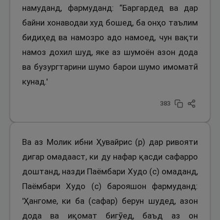
намуданд, фармуданд: “Баргардед ва дар
байни хонаводаи худ бошед, ба онҳо таълим
бидиҳед ва намозро адо намоед, чун вақти
намоз дохил шуд, яке аз шумоён азон дода
ва бузургтарини шумо барои шумо имоматӣ
кунад.'
383
Ва аз Молик ибни Ҳувайрис (р) дар ривояти
дигар омадааст, ки ду нафар қасди сафарро
доштанд, назди Паёмбари Худо (с) омаданд,
Паёмбари Худо (с) барояшон фармуданд:
'Ҳангоме, ки ба (сафар) берун шудед, азон
дода ва иқомат бигӯед, баъд аз он