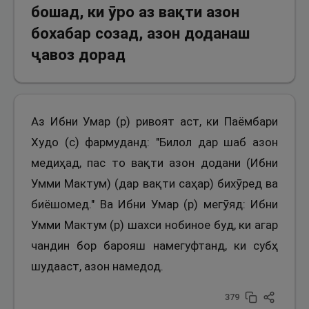
бошад, ки ӯро аз вақти азон
бохабар созад, азон доданаш
ҷавоз дорад
Аз Ибни Умар (р) ривоят аст, ки Паёмбари
Худо (с) фармуданд: "Билол дар шаб азон
медиҳад, пас то вақти азон додани (Ибни
Умми Мактум) (дар вақти саҳар) бихӯред ва
биёшомед." Ва Ибни Умар (р) мегӯяд: Ибни
Умми Мактум (р) шахси нобиное буд, ки агар
чандин бор барояш намегуфтанд, ки субҳ
шудааст, азон намедод.
379