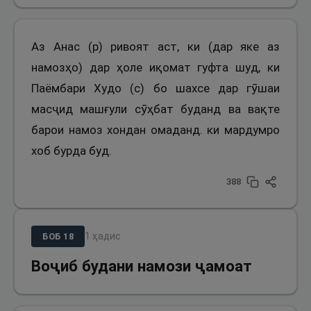
Аз Анас (р) ривоят аст, ки (дар яке аз
намозҳо) дар ҳоле иқомат гуфта шуд, ки
Паёмбари Худо (с) бо шахсе дар гӯшаи
масҷид машғули сӯҳбат буданд ва вақте
барои намоз хондан омаданд. ки мардумро
хоб бурда буд.
388
1
ҳадис
БОБ
18
Воҷиб будани намози ҷамоат