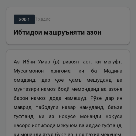
1
ҳадис
БОБ
1
Ибтидои машруъияти азон
Аз Ибни Умар (р) ривоят аст, ки мегуфт:
Мусалмонон ҳангоме, ки ба Мадина
омаданд, дар ҷое ҷамъ мешуданд ва
мунтазири намоз боқӣ мемонданд ва азоне
барои намоз дода намешуд. Рӯзе дар ин
маврид табодули назар намуданд, баъзе
гуфтанд, ки аз ноқусе монанди ноқуси
насоро истифода мекунем ва иддае гуфтанд,
ки монанди яҳуд буқе аз шох таҳия мекунем.