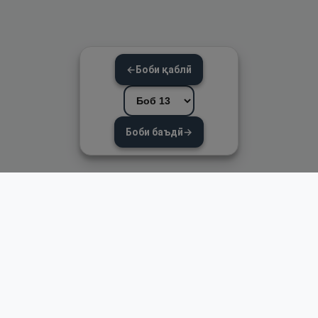
←
Боби қаблӣ
Боби баъдӣ
→
Пайвандҳои зуд
Асосӣ
Қуръон