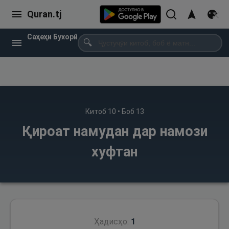
Quran.tj
Саҳеҳи Бухорӣ
🔍
Китоб
10
• Боб
13
Қироат намудан дар намози
хуфтан
Ҳадисҳо:
1