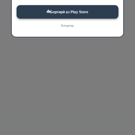
📥
Боргирӣ аз Play Store
Баъдтар