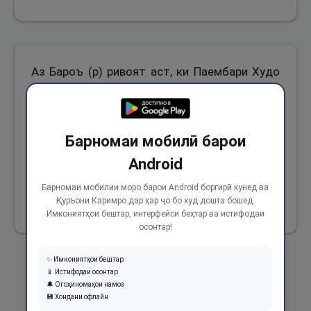
Аз Бароъ (р) ривоят аст, ки Паембари Худо
(с) дар яке аз сафарҳо дар намози хуфтан
сураи Ва-т-тини ва зайтун-ро хонданд ва дар
ривояти дигаре ин ҳам омадааст, ки ҳеҷ
Барномаи мобилӣ барои
касро хушовозтар ё хушқироаттар аз
Android
Паёмбари Худо (с) надида будам.
Барномаи мобилии моро барои Android боргирӣ кунед ва
Қуръони Каримро дар ҳар ҷо бо худ дошта бошед.
442
Имкониятҳои бештар, интерфейси беҳтар ва истифодаи
осонтар!
✨ Имкониятҳои бештар
📱 Истифодаи осонтар
🔔 Огоҳиномаҳои намоз
💾 Хондани офлайн