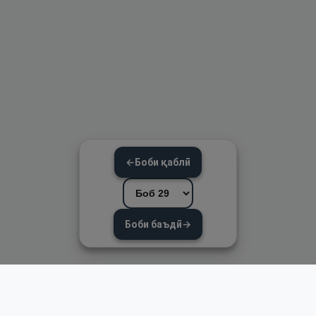
←
Боби қаблӣ
Боби баъдӣ
→