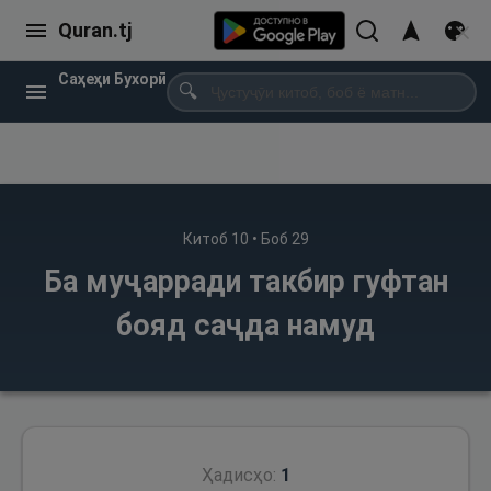
Quran.tj
Саҳеҳи Бухорӣ
🔍
Китоб
10
• Боб
29
Ба муҷарради такбир гуфтан
бояд саҷда намуд
Ҳадисҳо:
1