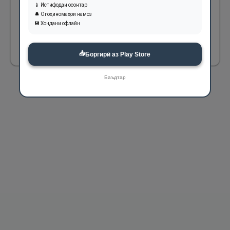
📱 Истифодаи осонтар
қавми Музар бо Паёмбари Худо (с) мухолиф
🔔 Огоҳиномаҳои намоз
буданд.
💾 Хондани офлайн
462
📥
Боргирӣ аз Play Store
Баъдтар