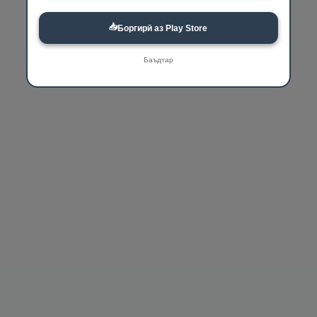
📥
Боргирӣ аз Play Store
Баъдтар