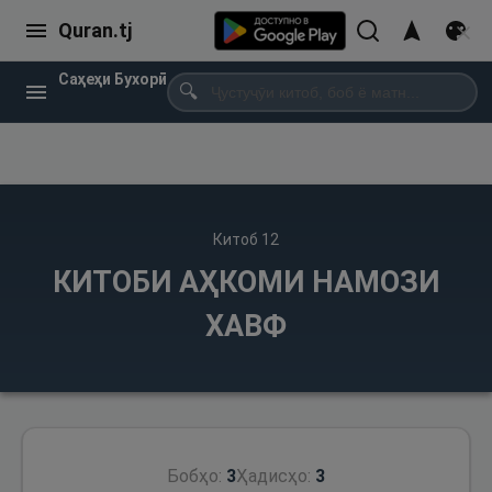
Quran.tj
Саҳеҳи Бухорӣ
🔍
Китоб
12
КИТОБИ АҲКОМИ НАМОЗИ
ХАВФ
Бобҳо:
3
Ҳадисҳо:
3