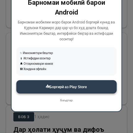
Барномаи мобилӣ барои
Адои намози хавф дар ҳолати
Android
савора ва пиёда
Барномаи мобилии моро барои Android боргирӣ кунед ва
Қуръони Каримро дар ҳар ҷо бо худ дошта бошед.
Имкониятҳои бештар, интерфейси беҳтар ва истифодаи
осонтар!
Ва аз Абдуллоҳ ибни Умар (р) дар ривояги
дигаре омадааст, ки гуфт: Паёмбари Худо (с)
✨ Имкониятҳои бештар
📱 Истифодаи осонтар
фармуданд: “Ва агар (тавре ва даргирӣ бо
🔔 Огоҳиномаҳои намоз
💾 Хондани офлайн
душман) бештар аз ин буд (метавонанд)
истода ва ё савора намоз бихонанд."
📥
Боргирӣ аз Play Store
525
Баъдтар
1
ҳадис
БОБ
3
Дар ҳолати ҳуҷум ва дифоъ