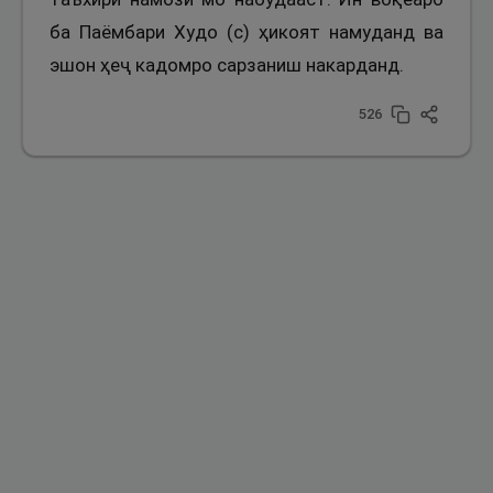
ба Паёмбари Худо (с) ҳикоят намуданд ва
эшон ҳеҷ кадомро сарзаниш накарданд.
526