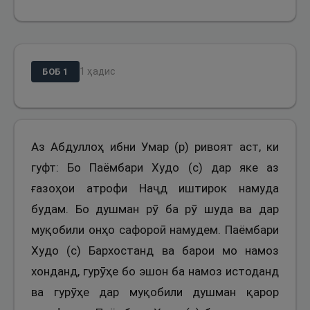
1
ҳадис
БОБ
1
Аз Абдуллоҳ ибни Умар (р) ривоят аст, ки
гуфт: Бо Паёмбари Худо (с) дар яке аз
ғазоҳои атрофи Наҷд иштирок намуда
будам. Бо душман рӯ ба рӯ шуда ва дар
муқобили онҳо сафороӣ намудем. Паёмбари
Худо (с) Бархостанд ва барои мо намоз
хонданд, гурӯҳе бо эшон ба намоз истоданд
ва гурӯҳе дар муқобили душман қарор