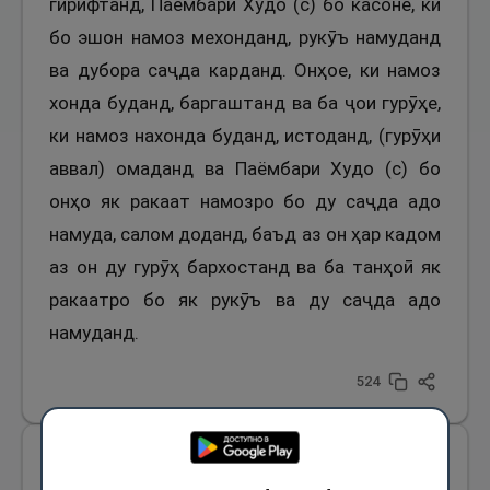
гирифтанд, Паёмбари Худо (с) бо касоне, ки
бо эшон намоз мехонданд, рукӯъ намуданд
ва дубора саҷда карданд. Онҳое, ки намоз
хонда буданд, баргаштанд ва ба ҷои гурӯҳе,
ки намоз нахонда буданд, истоданд, (гурӯҳи
аввал) омаданд ва Паёмбари Худо (с) бо
онҳо як ракаат намозро бо ду саҷда адо
намуда, салом доданд, баъд аз он ҳар кадом
аз он ду гурӯҳ бархостанд ва ба танҳоӣ як
ракаатро бо як рукӯъ ва ду саҷда адо
намуданд.
524
1
ҳадис
БОБ
2