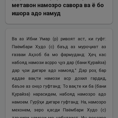
метавон намозро савора ва ё бо
ишора адо намуд
Ва аз Ибни Умар (р) ривоят аст, ки гуфт:
Паёмбари Худо (с) баъд аз муроҷиат аз
ғазваи Аҳзоб ба мо фармуданд: Ҳеҷ кас
набояд намози асрро ҷуз дар (бани Қурайза)
дар ҷои дигаре адо намояд." Дар роҳ бар
иддае вақти намози аср дохил гардид,
баъзе аз онҳо гуфтанд: То вақте ки ба (бани
Қурайза) нарасидем, набояд намозро адо
намоем. Гурӯҳи дигаре гуфтанд: На, намозро
мехонем, зеро қасди Паёмбари Худо (с)
таъхири намози мо набудааст. Ин воқеаро