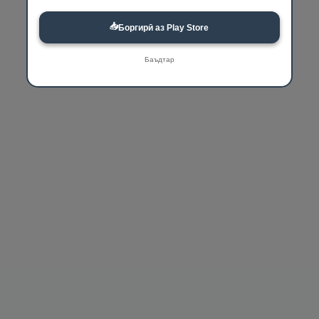
📥
Боргирӣ аз Play Store
Баъдтар