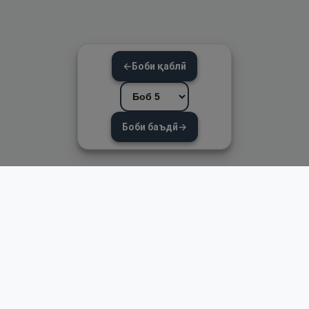
←
Боби қаблӣ
Боби баъдӣ
→
Пайвандҳои зуд
Асосӣ
Қуръон