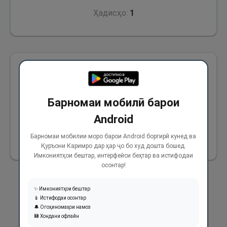
Ҳадисҳо:
1
Аз Ибни Аббос ва Ҷобир ибни Абдуллоҳ (р)
ривоят аст, ки гуфтанд: Дар ҳеҷ кадоме аз
Барномаи мобилӣ барои
намози иди Қурбон ва иди Фитр азон дода
Android
намешуд.
Барномаи мобилии моро барои Android боргирӣ кунед ва
532
Қуръони Каримро дар ҳар ҷо бо худ дошта бошед.
Имкониятҳои бештар, интерфейси беҳтар ва истифодаи
осонтар!
✨ Имкониятҳои бештар
📱 Истифодаи осонтар
🔔 Огоҳиномаҳои намоз
💾 Хондани офлайн