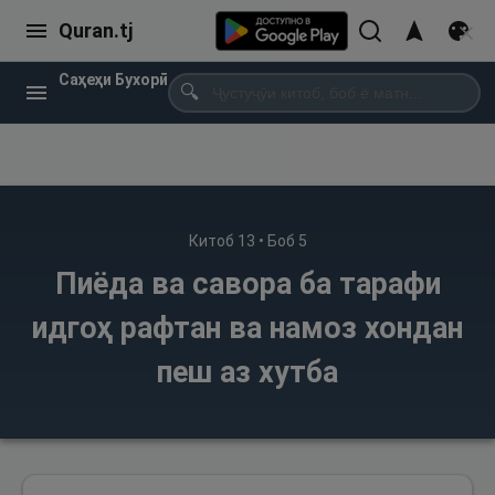
Quran.tj
Саҳеҳи Бухорӣ
🔍
Китоб
13
• Боб
5
Пиёда ва савора ба тарафи
идгоҳ рафтан ва намоз хондан
пеш аз хутба