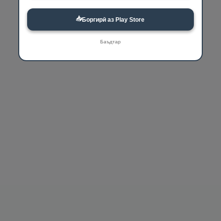
📥
Боргирӣ аз Play Store
Баъдтар