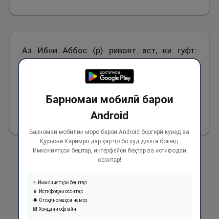
Аз Ибни Аббос (р) ривоят аст, ки гуфт:
Намози идро бо Паёмбари Худо (с) ва
Абӯбакр ва Умар ва Усмон (р) хондам, ҳамаи
эшон пеш аз хутба намоз мехонданд.
Барномаи мобилӣ барои
Android
533
Барномаи мобилии моро барои Android боргирӣ кунед ва
Қуръони Каримро дар ҳар ҷо бо худ дошта бошед.
Имкониятҳои бештар, интерфейси беҳтар ва истифодаи
осонтар!
✨ Имкониятҳои бештар
📱 Истифодаи осонтар
🔔 Огоҳиномаҳои намоз
💾 Хондани офлайн