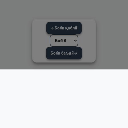
←
Боби қаблӣ
Боби баъдӣ
→
Пайвандҳои зуд
Асосӣ
Қуръон