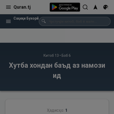
Quran.tj
Саҳеҳи Бухорӣ
🔍
Китоб
13
• Боб
6
Хутба хондан баъд аз намози
ид
Ҳадисҳо:
1