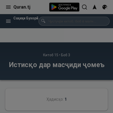
Quran.tj
Саҳеҳи Бухорӣ
🔍
Китоб
15
• Боб
3
Истисқо дар масҷиди ҷомеъ
Ҳадисҳо:
1