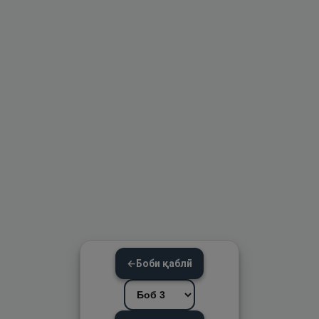
←
Боби қаблӣ