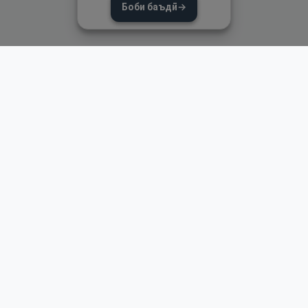
Боби баъдӣ
→
Пайвандҳои зуд
Асосӣ
Қуръон
Омӯзиш
Қироат
Иқтибосҳо аз Қуръон
Пайғамбарон