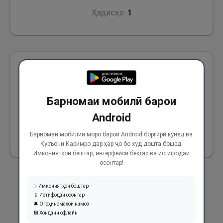
Ҳадисҳо:
1
Аз Абдуллоҳ ибни Амр (р) ривоят аст, ки
гуфт: Чун дар замони Паёмбари Худо (с)
Барномаи мобилӣ барои
офтоб гирифт, ба мардум хабар доданд, ки
намози ҷамоат барпо мешавад.
Android
Барномаи мобилии моро барои Android боргирӣ кунед ва
563
Қуръони Каримро дар ҳар ҷо бо худ дошта бошед.
Имкониятҳои бештар, интерфейси беҳтар ва истифодаи
осонтар!
✨ Имкониятҳои бештар
📱 Истифодаи осонтар
🔔 Огоҳиномаҳои намоз
💾 Хондани офлайн