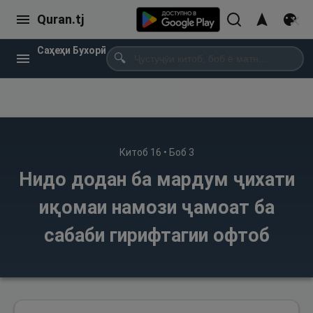
Quran.tj
Саҳеҳи Бухорӣ
🔍
Китоб
16
• Боб
3
Нидо додан ба мардум ҷихати
иқомаи намози ҷамоат ба
сабаби гирифтагии офтоб