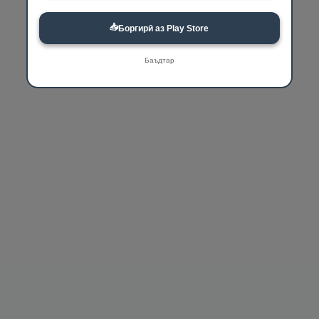
📥
Боргирӣ аз Play Store
Баъдтар