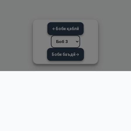
←
Боби қаблӣ
Боби баъдӣ
→
Пайвандҳои зуд
Асосӣ
Қуръон