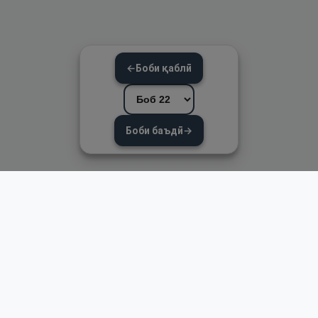
←
Боби қаблӣ
Боби баъдӣ
→
Пайвандҳои зуд
Асосӣ
Қуръон