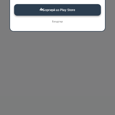
📥
Боргирӣ аз Play Store
Баъдтар