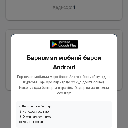
Ҳадисҳо:
1
Аз Оиша (р) ривоят аст, ки Паёмбари Худо
(с) адои чаҳор ракаат намоз пеш аз фарзи
Барномаи мобилӣ барои
намози пешин ва ду ракаат намоз пеш аз
Android
фарзи намози субҳро тарк намекарданд.
Барномаи мобилии моро барои Android боргирӣ кунед ва
618
Қуръони Каримро дар ҳар ҷо бо худ дошта бошед.
Имкониятҳои бештар, интерфейси беҳтар ва истифодаи
осонтар!
✨ Имкониятҳои бештар
📱 Истифодаи осонтар
🔔 Огоҳиномаҳои намоз
💾 Хондани офлайн