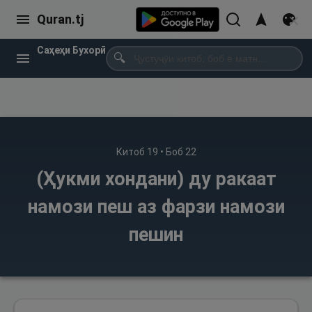
Quran.tj
Саҳеҳи Бухорӣ
🔍
Китоб
19
• Боб
22
(Ҳукми хондани) ду ракаат
намози пеш аз фарзи намози
пешин