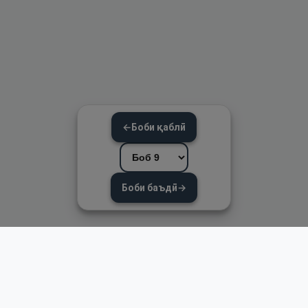
←
Боби қаблӣ
Боби баъдӣ
→
Пайвандҳои зуд