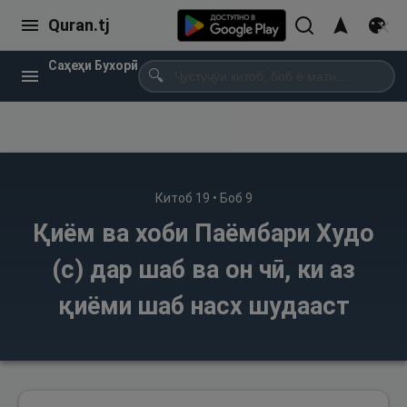
Quran.tj
Саҳеҳи Бухорӣ
🔍
Китоб
19
• Боб
9
Қиём ва хоби Паёмбари Худо
(с) дар шаб ва он чӣ, ки аз
қиёми шаб насх шудааст