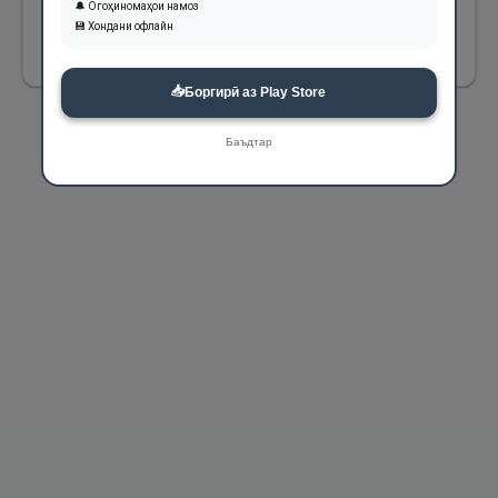
🔔 Огоҳиномаҳои намоз
💾 Хондани офлайн
603
📥
Боргирӣ аз Play Store
Баъдтар