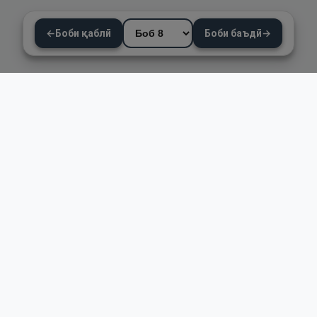
←
Боби қаблӣ
Боби баъдӣ
→