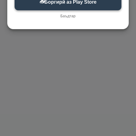
📥
Боргирӣ аз Play Store
Баъдтар