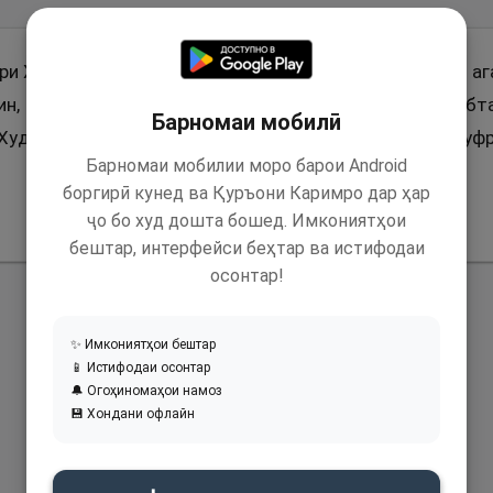
ри Худо (с) ривоят аст, ки фармуданд: "Се чиз аст, ки 
н, ки Худо ва расулаш аз дигарон дар наздаш маҳбубта
Барномаи мобилӣ
Худо бошад ва ин, ки дар наздаш бозгаштан ба ку
Барномаи мобилии моро барои Android
боргирӣ кунед ва Қуръони Каримро дар ҳар
ҷо бо худ дошта бошед. Имкониятҳои
бештар, интерфейси беҳтар ва истифодаи
осонтар!
✨ Имкониятҳои бештар
📱 Истифодаи осонтар
🔔 Огоҳиномаҳои намоз
💾 Хондани офлайн