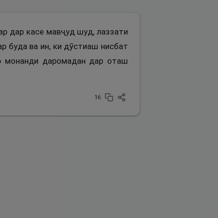
агар дар касе мавҷуд шуд, лаззати
р буда ва ин, ки дӯстиаш нисбат
фр монанди даромадан дар оташ
16