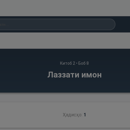
Китоб
2
• Боб
8
Лаззати имон
Ҳадисҳо:
1