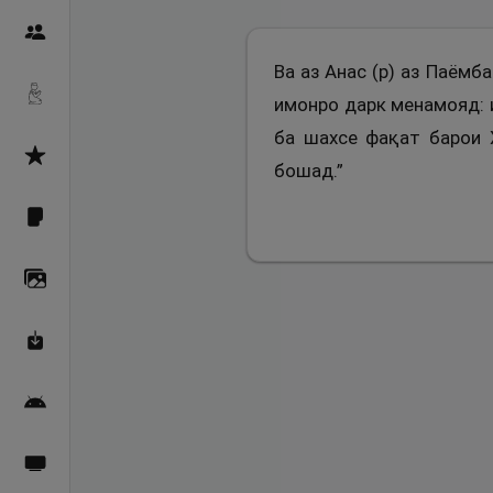
Пайғамбарон
Ва аз Анас (р) аз Паёмба
Дуоҳо
имонро дарк менамояд: и
ба шахсе фақат барои 
Асмоул Ҳусно
бошад.”
Фарзи айн
Галерея
Махзани Маърифат
Барномаи мобилӣ
Пахшҳои зинда