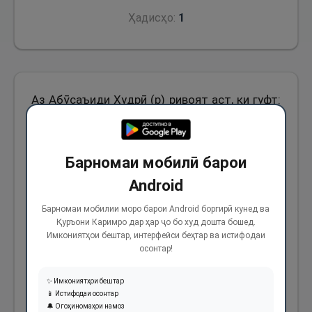
Ҳадисҳо:
1
Аз Абӯсаъиди Худрӣ (р) ривоят аст, ки гуфт:
Паёмбари Худо (с) фармуданд: “Вақте ки
ҷаноза дар тобут гузошта шавад ва мардон
Барномаи мобилӣ барои
онро бар шонаҳои худ бардоранд, агар
шахси некӯкоре бошад, мегӯяд маро зудтар
Android
бирасонед ва агар шахси накӯкор набошад,
Барномаи мобилии моро барои Android боргирӣ кунед ва
Қуръони Каримро дар ҳар ҷо бо худ дошта бошед.
мегӯяд эй вой, ин ҷанозаро куҷо мебаред,
Имкониятҳои бештар, интерфейси беҳтар ва истифодаи
овози ӯро ҳар чизе ба ғайр аз инсон
осонтар!
мешунавад ва агар инсон бишнавад, беҳуш
✨ Имкониятҳои бештар
мешавад.”
📱 Истифодаи осонтар
🔔 Огоҳиномаҳои намоз