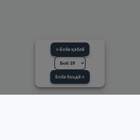
←
Боби қаблӣ
Боби баъдӣ
→
Пайвандҳои зуд