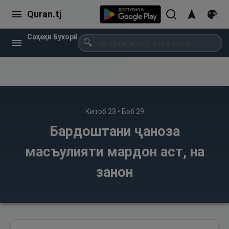
Quran.tj
Саҳеҳи Бухорӣ
🔍
Китоб
23
• Боб
29
Бардоштани ҷаноза
масъулияти мардон аст, на
занон