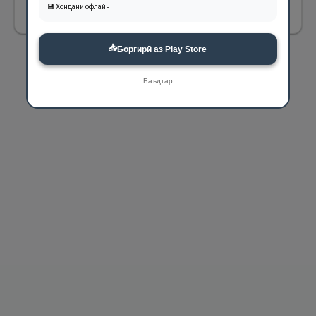
668
💾 Хондани офлайн
📥
Боргирӣ аз Play Store
Баъдтар