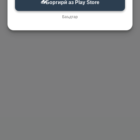
📥
Боргирӣ аз Play Store
Баъдтар