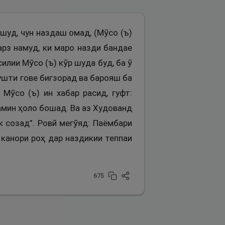
 шуд, чун наздаш омад, (Мӯсо (ъ)
арз намуд, ки маро назди бандае
лии Мӯсо (ъ) кӯр шуда буд, ба ӯ
пушти гове бигзорад ва барояш ба
Мӯсо (ъ) ин хабар расид, гуфт:
ҳамин ҳоло бошад. Ва аз Худованд
к созад”. Ровӣ мегӯяд: Паёмбари
 канори роҳ дар наздикии теппаи
675