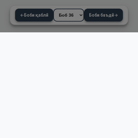
←
Боби қаблӣ
Боби баъдӣ
→