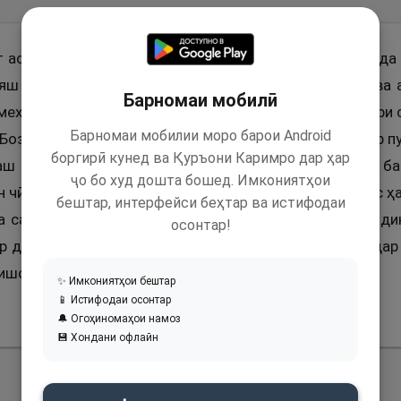
т аст, ки гуфт: “Малакулмавт назди Мӯсо (ъ) фиристода
ӯяш зад. Малакулмавт назди Парвардигор баргашта ва 
Барномаи мобилӣ
мехоҳад. Худованди мутаъол чашмонашро, ки ба асари си
Барномаи мобилии моро барои Android
Боз назди ӯ бирав ва барояш бигӯ, то дасти худро бар 
боргирӣ кунед ва Қуръони Каримро дар ҳар
аш воқеъ шудааст, як сол умр дода мешавад. Чун ба 
ҷо бо худ дошта бошед. Имкониятҳои
н чӣ мешавад? Фармуд: Баъд аз он марг аст. Гуфт: Пас 
бештар, интерфейси беҳтар ва истифодаи
ба сарзамини муқаддас то масофаи як сангандоз назди
осонтар!
р дар он сарзамин мебудам, қабри (Мӯсо (ъ)-ро, ки дар
нишон медодам.”
✨ Имкониятҳои бештар
📱 Истифодаи осонтар
🔔 Огоҳиномаҳои намоз
💾 Хондани офлайн