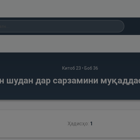
Китоб
23
• Боб
36
фн шудан дар сарзамини муқадда
Ҳадисҳо:
1