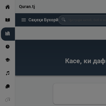
Quran.tj
Асосӣ
Саҳеҳи Бухорӣ
🔍
Қуръон
Саҳеҳи Бухорӣ
Вақтҳои намоз
Касе, ки да
Омӯзиш
Қироат
Иқтибосҳо аз Қуръон
Зикрҳо