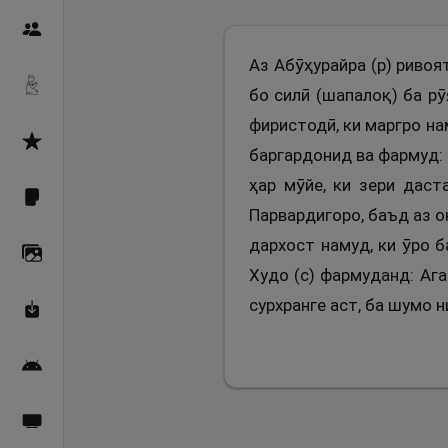
Пайғамбарон
Аз Абӯҳурайра (р) ривоя
Дуоҳо
бо силӣ (шапалоқ) ба р
фиристодӣ, ки маргро на
Асмоул Ҳусно
баргардонид ва фармуд: 
ҳар мӯйе, ки зери даст
Фарзи айн
Парвардигоро, баъд аз о
дархост намуд, ки ӯро 
Галерея
Худо (с) фармуданд: Ага
сурхранге аст, ба шумо 
Махзани Маърифат
Барномаи мобилӣ
Пахшҳои зинда