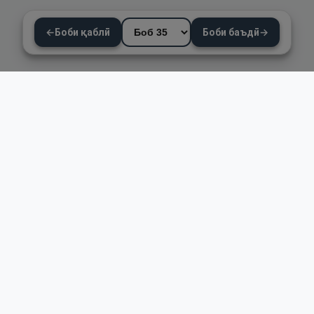
←
Боби қаблӣ
Боби баъдӣ
→