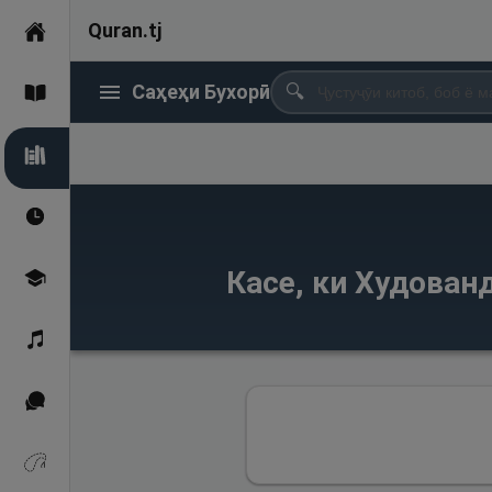
Quran.tj
Асосӣ
Саҳеҳи Бухорӣ
🔍
Қуръон
Саҳеҳи Бухорӣ
Вақтҳои намоз
Касе, ки Худованд
Омӯзиш
Қироат
Иқтибосҳо аз Қуръон
Зикрҳо