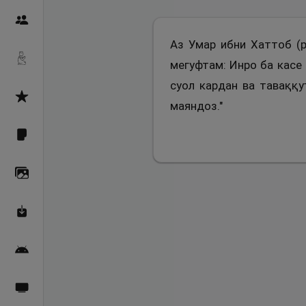
Пайғамбарон
Аз Умар ибни Хаттоб (р
Дуоҳо
мегуфтам: Инро ба касе 
суол кардан ва таваққу
Асмоул Ҳусно
маяндоз."
Фарзи айн
Галерея
Махзани Маърифат
Барномаи мобилӣ
Пахшҳои зинда