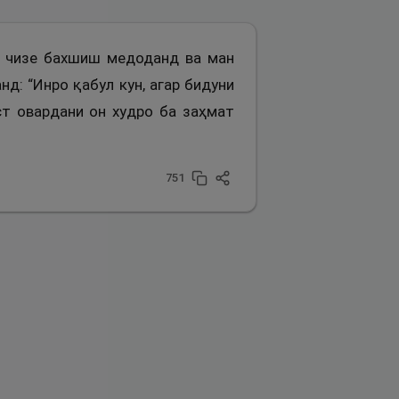
ям чизе бахшиш медоданд ва ман
д: “Инро қабул кун, агар бидуни
ст овардани он худро ба заҳмат
751