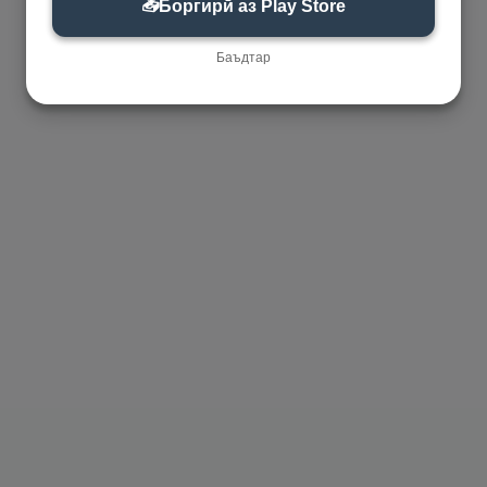
📥
Боргирӣ аз Play Store
Баъдтар