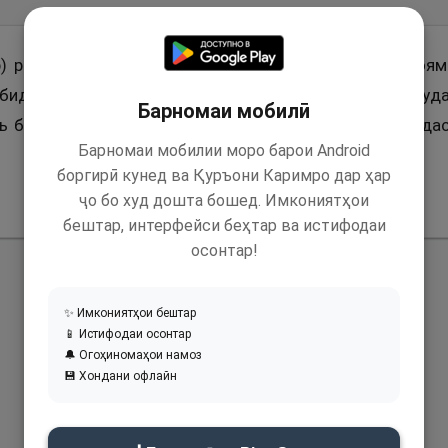
) ривоят аст, ки гуфт: Паёмбари Худо (с) гоҳе баро
бидиҳед, ки аз ман мӯҳтоҷтар аст. Ва эшон мефармудан
Барномаи мобилӣ
ъ ба ту чизе тақдим шуд, қабул кун, варна дар ба да
Барномаи мобилии моро барои Android
боргирӣ кунед ва Қуръони Каримро дар ҳар
ҷо бо худ дошта бошед. Имкониятҳои
бештар, интерфейси беҳтар ва истифодаи
осонтар!
✨ Имкониятҳои бештар
📱 Истифодаи осонтар
🔔 Огоҳиномаҳои намоз
💾 Хондани офлайн