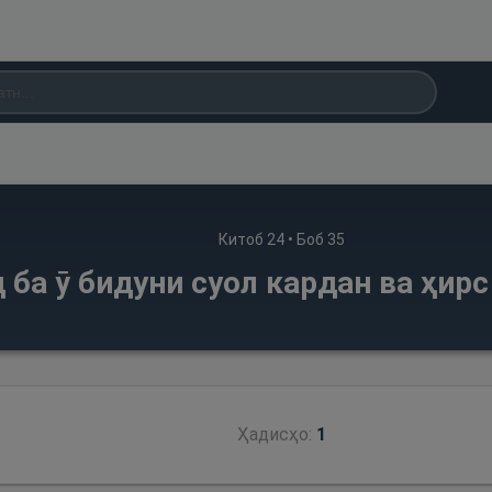
Китоб
24
• Боб
35
 ба ӯ бидуни суол кардан ва ҳир
Ҳадисҳо:
1