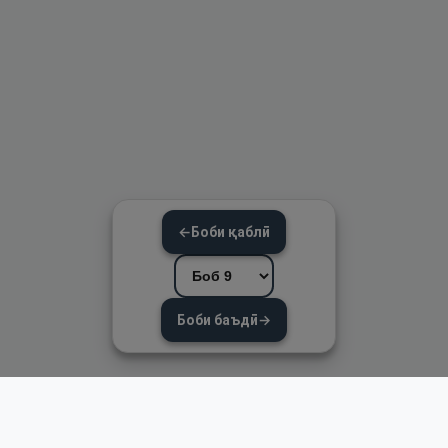
←
Боби қаблӣ
Боби баъдӣ
→