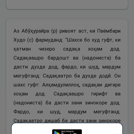
Аз Абӯҳурайра (р) ривоят аст, ки Паёмбари
Худо (с) фармуданд: “Шахсе бо худ гуфт, ки
ҳатман чизеро садақа хоҳам дод.
Садақаашро бардошт ва (надониста) ба
дасти дузде дод, фардо, ки шуд, мардум
мегуфтанд: Садақаатро ба дузде додӣ. Он
шахс гуфт: Алҳамдулиллоҳ, садақаи дигаре
хоҳам дод. Садақаашро гирифт ва
(надониста) ба дасти зани зинокоре дод.
Фардо, ки шуд, мардум мегуфтанд:
Садақаатро дишаб ба дасти зани зинокоре
додӣ. Он шахс гуфт: Худоё, сано ва ситоиш