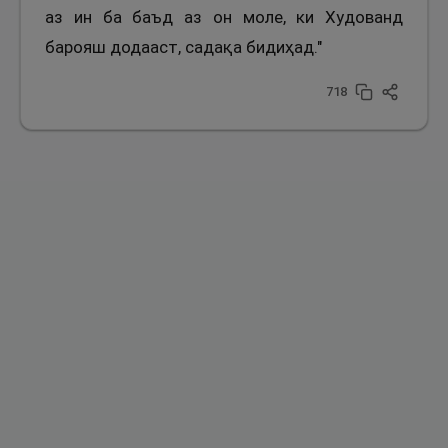
аз ин ба баъд аз он моле, ки Худованд
барояш додааст, садақа бидиҳад."
718