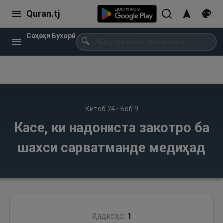
Quran.tj
Саҳеҳи Бухорӣ
🔍
Китоб
24
• Боб
9
Касе, ки надониста закотро ба
шахси сарватманде медиҳад
Ҳадисҳо:
1