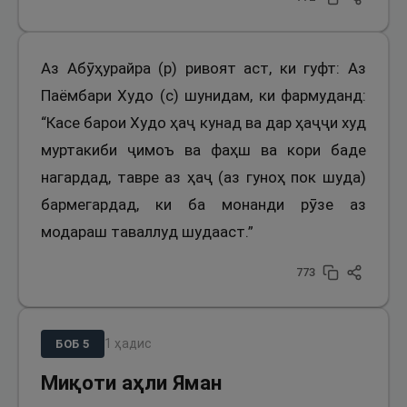
Аз Абӯҳурайра (р) ривоят аст, ки гуфт: Аз
Паёмбари Худо (с) шунидам, ки фармуданд:
“Касе барои Худо ҳаҷ кунад ва дар ҳаҷҷи худ
муртакиби ҷимоъ ва фаҳш ва кори баде
нагардад, тавре аз ҳаҷ (аз гуноҳ пок шуда)
бармегардад, ки ба монанди рӯзе аз
модараш таваллуд шудааст.”
773
1
ҳадис
БОБ
5
Миқоти аҳли Яман