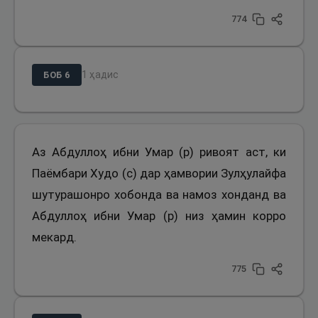
774
1
ҳадис
БОБ
6
Аз Абдуллоҳ ибни Умар (р) ривоят аст, ки
Паёмбари Худо (с) дар ҳамвории Зулҳулайфа
шутурашонро хобонда ва намоз хонданд ва
Абдуллоҳ ибни Умар (р) низ ҳамин корро
мекард.
775