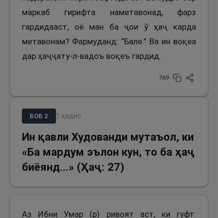
маркаб гирифта наметавонад, фарз
гардидааст, оё ман ба ҷои ӯ ҳаҷ карда
метавонам? Фармуданд: “Бале.” Ва ин воқеа
дар ҳаҷҷату-л-вадоъ воқеъ гардид.
769
1
ҳадис
БОБ
2
Ин қавли Худованди мутаъол, ки
«Ба мардум эълон кун, то ба ҳаҷ
биёянд...» (Ҳаҷ: 27)
Аз Ибни Умар (р) ривоят аст, ки гуфт: