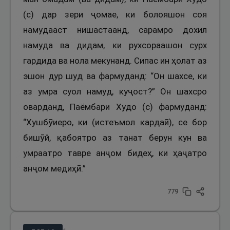
(с) дар зери ҷомае, ки болояшон соя
намудааст нишастаанд, сарамро дохил
намуда ва дидам, ки рухсораашон сурх
гардида ва нола мекунанд. Сипас ин ҳолат аз
эшон дур шуд ва фармуданд: “Он шахсе, ки
аз умра суол намуд, куҷост?” Он шахсро
оварданд, Паёмбари Худо (с) фармуданд:
“Хушбӯиеро, ки (истеъмол кардаӣ), се бор
бишӯй, қабоятро аз танат берун кун ва
умраатро тавре анҷом бидеҳ, ки ҳаҷатро
анҷом медиҳӣ.”
779