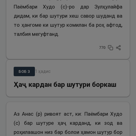
Паёмбари Худо (с)-ро дар Зулҳулайфа
дидам, ки бар шутури хеш савор шуданд ва
то ҳангоме ки шутур комилан ба роҳ афтод,
талбия мегуфтанд.
770
1
ҳадис
БОБ
3
Ҳаҷ кардан бар шутури боркаш
Аз Анас (р) ривоят аст, ки: Паёмбари Худо
(с) бар шутуре ҳаҷ карданд, ки зод ва
роҳилаашон низ бар болои ҳамон шутур бор