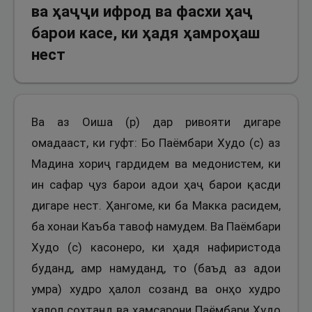
ва ҳаҷҷи ифрод ва фасхи ҳаҷ
барои касе, ки ҳадя ҳамроҳаш
нест
Ва аз Оиша (р) дар ривояти дигаре
омадааст, ки гуфт: Бо Паёмбари Худо (с) аз
Мадина хориҷ гардидем ва медонистем, ки
ин сафар ҷуз барои адои ҳаҷ барои қасди
дигаре нест. Ҳангоме, ки ба Макка расидем,
ба хонаи Каъба тавоф намудем. Ва Паёмбари
Худо (с) касонеро, ки ҳадя нафиристода
буданд, амр намуданд, то (баъд аз адои
умра) худро ҳалол созанд ва онҳо худро
ҳалол сохтанд ва ҳамсарони Паёмбари Худо