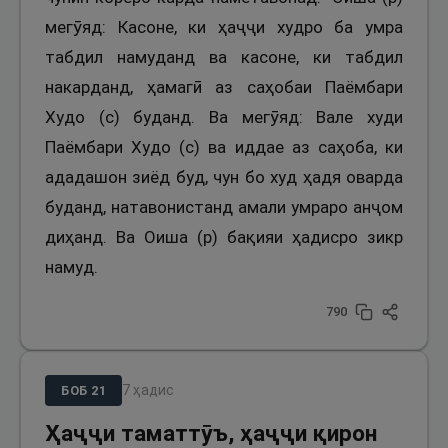
мегӯяд: Касоне, ки ҳаҷҷи худро ба умра
табдил намуданд ва касоне, ки табдил
накарданд, ҳамагӣ аз саҳобаи Паёмбари
Худо (с) буданд. Ва мегӯяд: Вале худи
Паёмбари Худо (с) ва иддае аз саҳоба, ки
ададашон зиёд буд, чун бо худ ҳадя оварда
буданд, натавонистанд амали умраро анҷом
диҳанд. Ва Оиша (р) бақияи ҳадисро зикр
намуд.
790
7
ҳадис
БОБ
21
Ҳаҷҷи таматтӯъ, ҳаҷҷи қирон