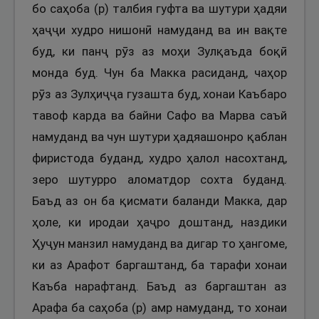
бо саҳоба (р) талбия гуфта ва шутури ҳадяи
ҳаҷҷи худро нишонӣ намуданд ва ин вақте
буд, ки панҷ рӯз аз моҳи Зулқаъда боқӣ
монда буд. Чун ба Макка расиданд, чаҳор
рӯз аз Зулҳиҷҷа гузашта буд, хонаи Каъбаро
тавоф карда ва байни Сафо ва Марва саъй
намуданд ва чун шутури ҳадяашонро қаблан
фиристода буданд, худро ҳалол насохтанд,
зеро шутурро аломатдор сохта буданд.
Баъд аз он ба қисмати баланди Макка, дар
ҳоле, ки иродаи ҳаҷро доштанд, наздики
Ҳуҷун манзил намуданд ва дигар то ҳангоме,
ки аз Арафот баргаштанд, ба тарафи хонаи
Каъба нарафтанд. Баъд аз баргаштан аз
Арафа ба саҳоба (р) амр намуданд, то хонаи