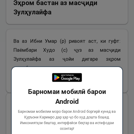
Эҳром бастан аз масҷиди
Зулҳулайфа
Ва аз Ибни Умар (р) ривоят аст, ки гуфт:
Паёмбари Худо (с) ҷуз аз масҷиди
Зулҳулайфа аз ҷойи дигаре эҳром
намебастаанд.
782
Барномаи мобилӣ барои
Android
1
ҳадис
БОБ
13
Барномаи мобилии моро барои Android боргирӣ кунед ва
Савор шудани ду нафар бар як
Қуръони Каримро дар ҳар ҷо бо худ дошта бошед.
Имкониятҳои бештар, интерфейси беҳтар ва истифодаи
маркаб дар ҳаҷ
осонтар!