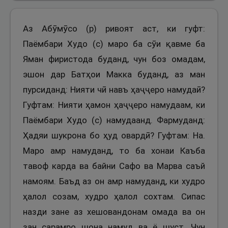
Аз Абӯмӯсо (р) ривоят аст, ки гуфт:
Паёмбари Худо (с) маро ба сӯи қавме ба
Яман фиристода буданд, чун боз омадам,
эшон дар Батҳои Макка буданд, аз ман
пурсиданд: Нияти чӣ навъ ҳаҷҷеро намудаӣ?
Гуфтам: Нияти ҳамон ҳаҷҷеро намудаам, ки
Паёмбари Худо (с) намудаанд. Фармуданд:
Ҳадяи шукрона бо ҳуд овардӣ? Гуфтам: На.
Маро амр намуданд, то ба хонаи Каъба
тавоф карда ва байни Сафо ва Марва саъй
намоям. Баъд аз он амр намуданд, ки худро
ҳалол созам, худро ҳалол сохтам. Сипас
назди зане аз хешовандонам омада ва он
зан сарамро шона намуд ва ё шуст. Чун