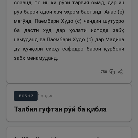
созанд, то ин ки рӯзи тарвия омад, дар ин
рӯз барои адои ҳаҷ эҳром бастанд. Анас (р)
мегӯяд: Паёмбари Худо (с) чандин шутурро
ба дасти худ дар ҳолати истода забҳ
намуданд ва Паёмбари Худо (с) дар Мадина
ду қучқори сиёҳу сафедро барои қурбонӣ
забҳ менамуданд.
786
1
ҳадис
БОБ
17
Талбия гуфтан рӯй ба қибла