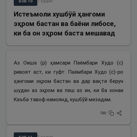
1
ҳадис
БОБ
10
Истеъмоли хушбӯӣ ҳангоми
эҳром бастан ва баёни либосе,
ки ба он эҳром баста мешавад
Аз Оиша (р) ҳамсари Паёмбари Худо (с)
ривоят аст, ки гуфт: Паёмбари Худо (с)-ро
ҳангоми эҳром бастан ва дар вақти берун
шудан аз эҳром ва пеш аз ин, ки ба хонаи
Каъба тавоф намоянд, хушбӯӣ мезадам.
780