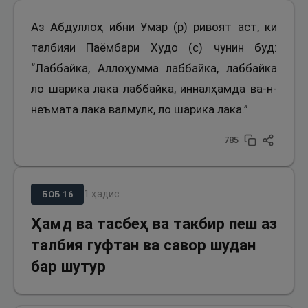
Аз Абдуллоҳ ибни Умар (р) ривоят аст, ки
талбияи Паёмбари Худо (с) чунин буд:
“Лаббайка, Аллоҳумма лаббайка, лаббайка
ло шарика лака лаббайка, инналҳамда ва-н-
неъмата лака валмулк, ло шарика лака.”
785
1
ҳадис
БОБ
16
Ҳамд ва тасбеҳ ва такбир пеш аз
талбия гуфтан ва савор шудан
бар шутур