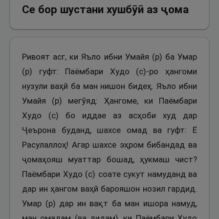
Се бор шустани хушбӯӣ аз ҷома
Ривоят асг, ки Яъло ибни Умайя (р) ба Умар
(р) гуфт: Паёмбари Худо (с)-ро ҳангоми
нузули ваҳй ба ман нишон бидеҳ. Яъло ибни
Умайя (р) мегӯяд: Ҳангоме, ки Паёмбари
Худо (с) бо иддае аз асҳоби худ дар
Ҷеърона буданд, шахсе омад ва гуфт: Ё
Расулаллоҳ! Агар шахсе эҳром бибандад ва
ҷомаҳояш муаттар бошад, ҳукмаш чист?
Паёмбари Худо (с) соате сукут намуданд ва
дар ин ҳангом ваҳй барояшон нозил гардид.
Умар (р) дар ин вақт ба ман ишора намуд,
ман омадам (ва дидам), ки Паёмбари Худо