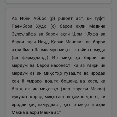
Аз Ибни Аббос (р) ривоят аст, ки гуфт:
Паёмбари Худо (с) барои аҳли Мадина
Зулҳулайфа ва барои аҳли Шом Ҷӯҳфа ва
барои аҳли Наҷд Қарни Манозил ва барои
аҳли Яман Яламламро миқот таъйин намуда
(ва фармуданд:) Ин миқотҳо барои ин
мардум ва барои касонест, ки аз ғайри ин
мардум аз ин миқотҳо гузашта ва иродаи
ҳаҷ ё умраро дошта бошанд ва касе, ки
баъд аз ин миқотҳо (дар тарафи Макка)
сукунат дорад, миқоташ аз ҳамон ҷоест, ки
иродаи ҳаҷ намудааст, ҳатто миқоти аҳли
Макка шаҳри Макка аст.