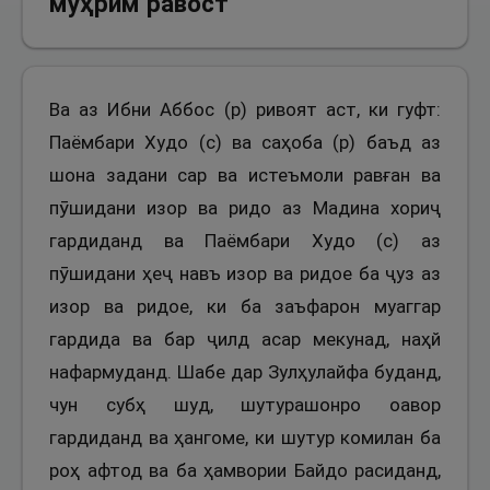
муҳрим равост
Ва аз Ибни Аббос (р) ривоят аст, ки гуфт:
Паёмбари Худо (с) ва саҳоба (р) баъд аз
шона задани сар ва истеъмоли равған ва
пӯшидани изор ва ридо аз Мадина хориҷ
гардиданд ва Паёмбари Худо (с) аз
пӯшидани ҳеҷ навъ изор ва ридое ба ҷуз аз
изор ва ридое, ки ба заъфарон муаггар
гардида ва бар ҷилд асар мекунад, наҳй
нафармуданд. Шабе дар Зулҳулайфа буданд,
чун субҳ шуд, шутурашонро оавор
гардиданд ва ҳангоме, ки шутур комилан ба
роҳ афтод ва ба ҳамвории Байдо расиданд,