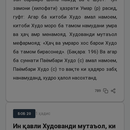
замони (хилофати) ҳазрати Умар (р) расид,
гуфт: Агар ба китоби Худо амал намоем,
китоби Худо моро ба тамом намудани умра
ва ҳаҷ амр менамояд. Худованди мутаъол
мефармояд: «Ҳаҷ ва умраро хос барои Худо
ба тамом бирасонед». (Бақара: 196) Ва агар
ба суннати Паёмбари Худо (с) амал намоем,
Паёмбари Худо (с) то вақте ки ҳадяро забҳ
нанамуданд, худро ҳалол насохтанд.
789
1
ҳадис
БОБ
20
Ин қавли Худованди мутаъол, ки