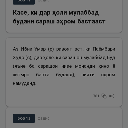
1
ҳадис
БОБ
11
Касе, ки дар ҳоли мулаббад
будани сараш эҳром бастааст
Аз Ибни Умар (р) ривоят аст, ки Паёмбари
Худо (с), дар ҳоле, ки сарашон мулаббад буд
(яъне ба сарашон чизе монанди ҳино ё
хитмро баста буданд), нияти эҳром
намуданд.
781
1
ҳадис
БОБ
12