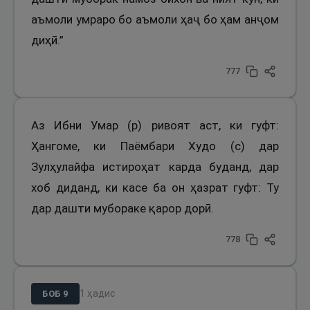
аъмоли умраро бо аъмоли ҳаҷ бо ҳам анҷом
диҳӣ.”
777
Аз Ибни Умар (р) ривоят аст, ки гуфт:
Ҳангоме, ки Паёмбари Худо (с) дар
Зулҳулайфа истироҳат карда буданд, дар
хоб диданд, ки касе ба он ҳазрат гуфт: Ту
дар дашти мубораке қарор дорӣ.
778
1
ҳадис
БОБ
9