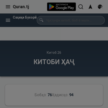
Quran.tj
Саҳеҳи Бухорӣ
🔍
Китоб
26
КИТОБИ ҲАҶ
Бобҳо:
76
Ҳадисҳо:
94