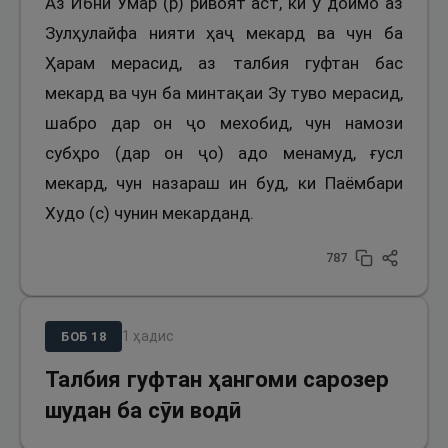
Аз Ибни Умар (р) ривоят аст, ки ӯ доимо аз
Зулҳулайфа нияти ҳаҷ мекард ва чун ба
Ҳарам мерасид, аз талбия гуфтан бас
мекард ва чун ба минтақаи Зу туво мерасид,
шабро дар он ҷо мехобид, чун намози
субҳро (дар он ҷо) адо менамуд, ғусл
мекард, чун назараш ин буд, ки Паёмбари
Худо (с) чунин мекарданд.
787
1
ҳадис
БОБ
18
Талбия гуфтан ҳангоми сарозер
шудан ба сӯи водӣ