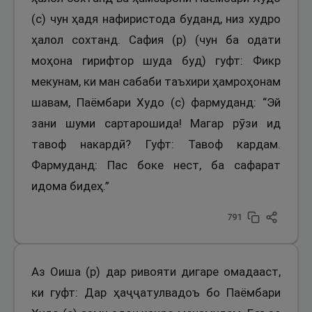
(с) чун ҳадя нафиристода буданд, низ худро
ҳалол сохтанд. Сафия (р) (чун ба одати
моҳона гирифтор шуда буд) гуфт: Фикр
мекунам, ки ман сабаби таъхири ҳамроҳонам
шавам, Паёмбари Худо (с) фармуданд: “Эй
зани шуми сартарошида! Магар рӯзи ид
тавоф накардӣ? Гуфт: Тавоф кардам.
Фармуданд: Пас боке нест, ба сафарат
идома бидеҳ.”
791
Аз Оиша (р) дар ривояти дигаре омадааст,
ки гуфт: Дар ҳаҷҷатулвадоъ бо Паёмбари