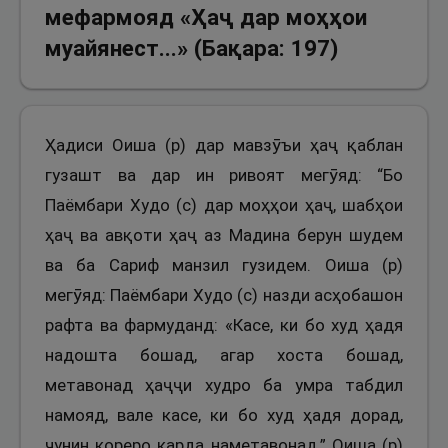
мефармояд «Ҳаҷ дар моҳҳои
муайянест...» (Бақара: 197)
Ҳадиси Оиша (р) дар мавзӯъи ҳаҷ қаблан
гузашт ва дар ин ривоят мегӯяд: “Бо
Паёмбари Худо (с) дар моҳҳои ҳаҷ, шабҳои
ҳаҷ ва авқоти ҳаҷ аз Мадина берун шудем
ва ба Сариф манзил гузидем. Оиша (р)
мегӯяд: Паёмбари Худо (с) назди асҳобашон
рафта ва фармуданд: «Касе, ки бо худ ҳадя
надошта бошад, агар хоста бошад,
метавонад ҳаҷҷи худро ба умра табдил
намояд, вале касе, ки бо худ ҳадя дорад,
чунин кореро карда наметавонад.” Оиша (р)