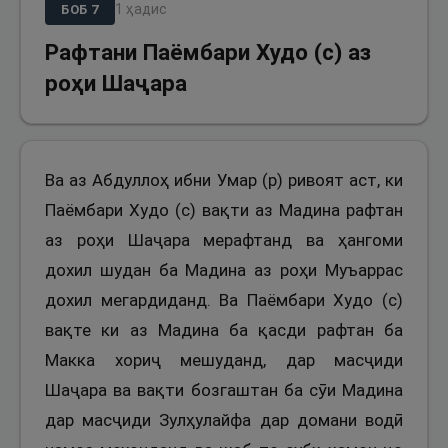
1
ҳадис
БОБ
7
Рафтани Паёмбари Худо (с) аз
роҳи Шаҷара
Ва аз Абдуллоҳ ибни Умар (р) ривоят аст, ки
Паёмбари Худо (с) вақти аз Мадина рафтан
аз роҳи Шаҷара мерафтанд ва ҳангоми
дохил шудан ба Мадина аз роҳи Муъаррас
дохил мегардиданд. Ва Паёмбари Худо (с)
вақте ки аз Мадина ба қасди рафтан ба
Макка хориҷ мешуданд, дар масҷиди
Шаҷара ва вақти бозгаштан ба сӯи Мадина
дар масҷиди Зулҳулайфа дар домани водӣ