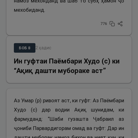
намоз мехонданд ва шаб то субҳ ҳамон ҷо
мехобиданд.
776
2
ҳадис
БОБ
8
Ин гуфтаи Паёмбари Худо (с) ки
“Ақиқ дашти мубораке аст”
Аз Умар (р) ривоят аст, ки гуфт: Аз Паёмбари
Худо (с) дар водии Ақиқ шунидам, ки
фармуданд: “Шаби гузашта Ҷабраил аз
ҷониби Парвардигорам омад ва гуфт: Дар ин
дашти муборак намоз бихон ва ният кун, ки