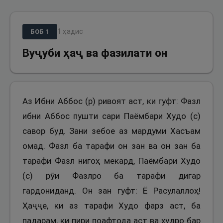
1
ҳадис
БОБ
1
Вуҷуби ҳаҷ ва фазилати он
Аз Ибни Аббос (р) ривоят аст, ки гуфт: Фазл
ибни Аббос пушти сари Паёмбари Худо (с)
савор буд. Зани зебое аз мардуми Хасъам
омад. Фазл ба тарафи он зан ва он зан ба
тарафи Фазл нигоҳ мекард, Паёмбари Худо
(с) рӯи Фазлро ба тарафи дигар
гардониданд. Он зан гуфт: Ё Расулаллоҳ!
Ҳаҷҷе, ки аз тарафи Худо фарз аст, ба
падарам, ки пири поафтода аст ва худро бар