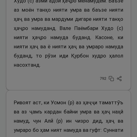
Худо (с) азми адои ҳаҷро менамудем. Баъзе
аз моён танҳо нияти умра ва баъзе нияти
ҳаҷ ва умра ва мардуми дигаре нияти танҳо
ҳаҷро намуданд. Вале Паёмбари Худо (с)
нияти ҳаҷро намуда буданд. Касоне, ки
нияти ҳаҷ ва ё нияти ҳаҷ ва умраро намуда
буданд, то рӯзи иди Қурбон худро ҳалол
насохтанд.
792
Ривоят аст, ки Усмон (р) аз ҳаҷҷи таматтӯъ
ва аз ҷамъ кардан байни умра ва ҳаҷ наҳй
намуд, чун Алӣ (р) ин чизро дид, ҳаҷ ва
умраро бо ҳам ният намуда ва гуфт: Суннати