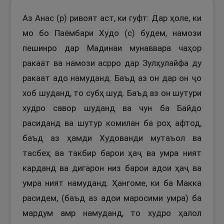
Аз Анас (р) ривоят аст, ки гуфт: Дар ҳоле, ки
мо бо Паёмбари Худо (с) будем, намози
пешинро дар Мадинаи мунаввара чаҳор
ракаат ва намози асрро дар Зулҳулайфа ду
ракаат адо намуданд. Баъд аз он дар он ҷо
хоб шуданд, то субҳ шуд. Баъд аз он шутури
худро савор шуданд ва чун ба Байдо
расиданд ва шутур комилан ба роҳ афтод,
баъд аз ҳамди Худованди мутаъол ва
тасбеҳ ва такбир барои ҳаҷ ва умра ният
карданд ва дигарон низ барои адои ҳаҷ ва
умра ният намуданд. Ҳангоме, ки ба Макка
расидем, (баъд аз адои маросими умра) ба
мардум амр намуданд, то худро ҳалол