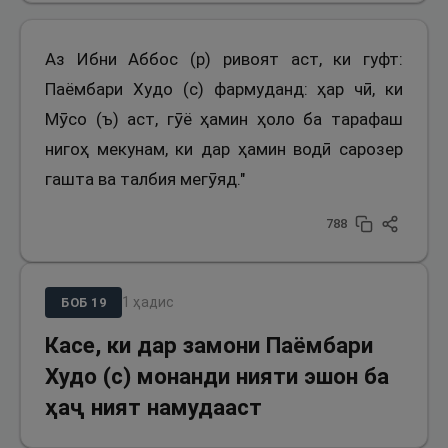
Аз Ибни Аббос (р) ривоят аст, ки гуфт:
Паёмбари Худо (с) фармуданд: ҳар чӣ, ки
Мӯсо (ъ) аст, гӯё ҳамин ҳоло ба тарафаш
нигоҳ мекунам, ки дар ҳамин водӣ сарозер
гашта ва талбия мегӯяд."
788
1
ҳадис
БОБ
19
Касе, ки дар замони Паёмбари
Худо (с) монанди нияти эшон ба
ҳаҷ ният намудааст