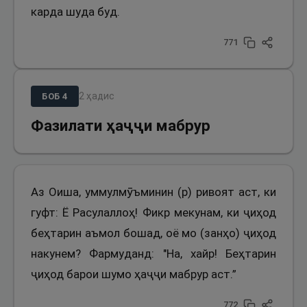
карда шуда буд.
771
2
ҳадис
БОБ
4
Фазилати ҳаҷҷи мабрур
Аз Оиша, уммулмӯъминин (р) ривоят аст, ки
гуфт: Ё Расулаллоҳ! Фикр мекунам, ки ҷиҳод
беҳтарин аъмол бошад, оё мо (занҳо) ҷиҳод
накунем? Фармуданд: "На, хайр! Беҳтарин
ҷиҳод барои шумо ҳаҷҷи мабрур аст.”
772