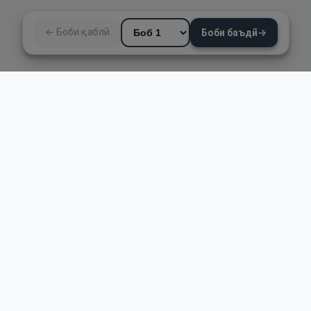
← Боби қаблӣ
Боби баъдӣ
→