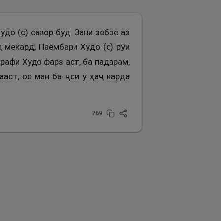
удо (с) савор буд. Зани зебое аз
 мекард, Паёмбари Худо (с) рӯи
арафи Худо фарз аст, ба падарам,
ааст, оё ман ба ҷои ӯ ҳаҷ карда
769