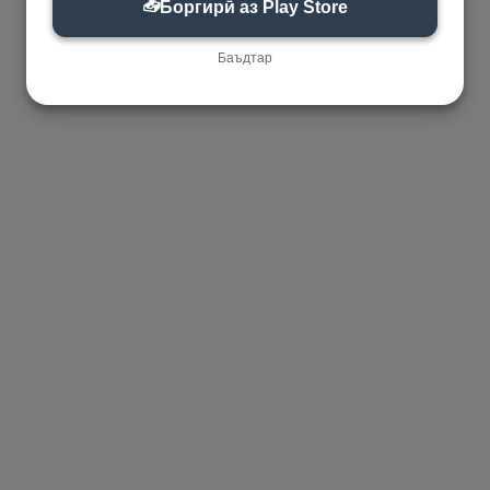
📥
Боргирӣ аз Play Store
Баъдтар