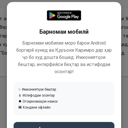
т аст, ки гуфт: Фазл ибни Аббос пушти сари Паёмбари Х
азл ба тарафи он зан ва он зан ба тарафи Фазл нигоҳ
Барномаи мобилӣ
гардониданд. Он зан гуфт: Ё Расулаллоҳ! Ҳаҷҷе, ки аз т
Барномаи мобилии моро барои Android
а худро бар маркаб гирифта наметавонад, фарз гардид
боргирӣ кунед ва Қуръони Каримро дар ҳар
Бале.” Ва ин воқеа дар ҳаҷҷату-л-вадоъ воқеъ гардид.
ҷо бо худ дошта бошед. Имкониятҳои
бештар, интерфейси беҳтар ва истифодаи
осонтар!
✨ Имкониятҳои бештар
📱 Истифодаи осонтар
🔔 Огоҳиномаҳои намоз
💾 Хондани офлайн