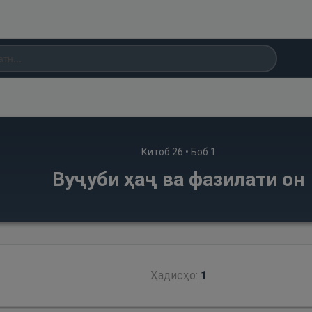
Китоб
26
• Боб
1
Вуҷуби ҳаҷ ва фазилати он
Ҳадисҳо:
1