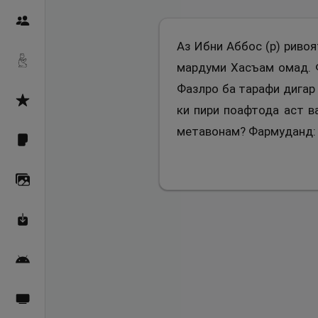
Пайғамбарон
Аз Ибни Аббос (р) ривоя
Дуоҳо
мардуми Хасъам омад. Ф
Фазлро ба тарафи дигар 
Асмоул Ҳусно
ки пири поафтода аст в
метавонам? Фармуданд: “
Фарзи айн
Галерея
Махзани Маърифат
Барномаи мобилӣ
Пахшҳои зинда