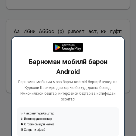
Аз Ибни Аббос (р) ривоят аст, ки гуфт:
Паёмбари Худо (с) тавофи видоъро бар
болои шутур анҷом доданд ва
Ҳаҷаруласвадро бо асое истилом
Барномаи мобилӣ барои
менамуданд.
Android
815
Барномаи мобилии моро барои Android боргирӣ кунед ва
Қуръони Каримро дар ҳар ҷо бо худ дошта бошед.
Имкониятҳои бештар, интерфейси беҳтар ва истифодаи
осонтар!
✨ Имкониятҳои бештар
📱 Истифодаи осонтар
🔔 Огоҳиномаҳои намоз
💾 Хондани офлайн