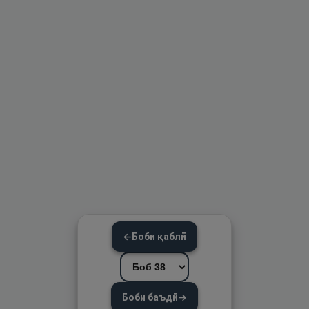
←
Боби қаблӣ
Боби баъдӣ
→