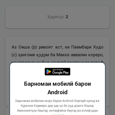
Ҳадисҳо:
2
Аз Оиша (р) ривоят аст, ки Паёмбари Худо
(с) ҳангоми қудум ба Макка аввалин кореро,
ки карданд, ин буд, ки вузӯ сохтанд ва тавоф
намуданд, вале баъд аз тавоф кардан
умраро анҷом надоданд. Баъд аз он Абӯбакр
Барномаи мобилӣ барои
ва Умар (р) ба ҳамин тариқ ҳаҷ намуданд.
Android
817
Барномаи мобилии моро барои Android боргирӣ кунед ва
Қуръони Каримро дар ҳар ҷо бо худ дошта бошед.
Имкониятҳои бештар, интерфейси беҳтар ва истифодаи