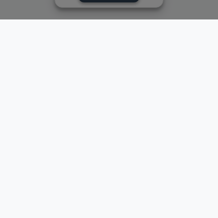
Пайвандҳои зуд
Асосӣ
Қуръон
Омӯзиш
Қироат
Иқтибосҳо аз Қуръон
Пайғамбарон