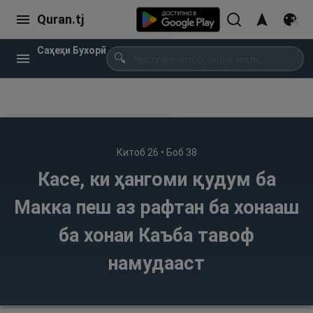
Quran.tj
Саҳеҳи Бухорӣ
🔍
Китоб
26
• Боб
38
Касе, ки ҳангоми қудум ба
Макка пеш аз рафтан ба хонааш
ба хонаи Каъба тавоф
намудааст