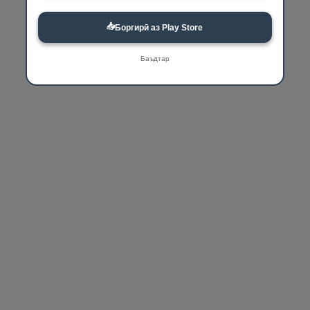
📥
Боргирӣ аз Play Store
Баъдтар