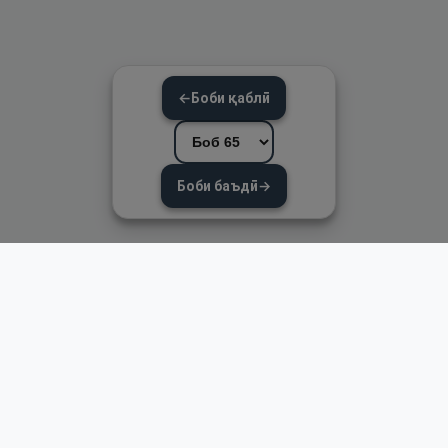
←
Боби қаблӣ
Боби баъдӣ
→
Пайвандҳои зуд
Асосӣ
Қуръон