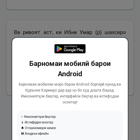
Ва ривоят аст, ки Ибни Умар (р) шахсеро
дид, ки шутурашро хобонда, забҳ мекунад.
Ба ӯ гуфт: ӯро истода ва дар ҳоле, ки дасташ
баста бошад, забҳ кун. Суннати Паёмбари
Барномаи мобилӣ барои
Худо (с) чунин аст.
Android
847
Барномаи мобилии моро барои Android боргирӣ кунед ва
Қуръони Каримро дар ҳар ҷо бо худ дошта бошед.
Имкониятҳои бештар, интерфейси беҳтар ва истифодаи
осонтар!
✨ Имкониятҳои бештар
📱 Истифодаи осонтар
🔔 Огоҳиномаҳои намоз
💾 Хондани офлайн