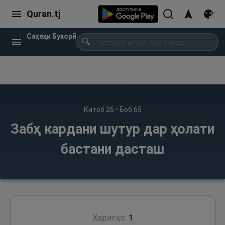
Quran.tj
Саҳеҳи Бухорӣ
🔍
Китоб
26
• Боб
65
Забҳ кардани шутур дар ҳолати
бастани дасташ
Ҳадисҳо:
1