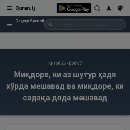
Quran.tj
Саҳеҳи Бухорӣ
🔍
Китоб
26
• Боб
67
Миқдоре, ки аз шутур ҳадя
хӯрда мешавад ва миқдоре, ки
садақа дода мешавад