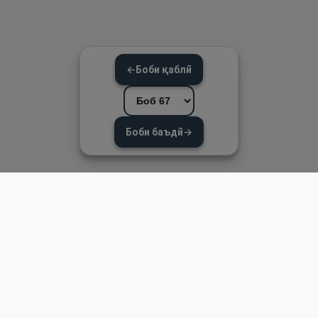
←
Боби қаблӣ
Боби баъдӣ
→
Пайвандҳои зуд
Асосӣ
Қуръон