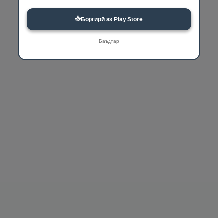
📥
Боргирӣ аз Play Store
Баъдтар