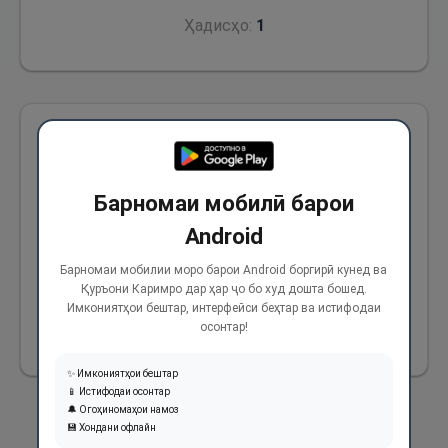
Ҳадисҳо:
1
Аз Ҷобир ибни Абдуллоҳ (р) ривоят аст, ки
гуфт: Мо аз шутури ҳадяи худ бештар аз се
Барномаи мобилӣ барои
рӯз, ки дар Мино будем, намехӯрдем. Вале
Паёмбари Худо (с) ба мо иҷоза дода ва
Android
фармуданд: “Бихӯред ва захира кунед! Ва мо
Барномаи мобилии моро барои Android боргирӣ кунед ва
Қуръони Каримро дар ҳар ҷо бо худ дошта бошед.
хӯрдем ва ҳам захира кардем.
Имкониятҳои бештар, интерфейси беҳтар ва истифодаи
осонтар!
849
✨ Имкониятҳои бештар
📱 Истифодаи осонтар
🔔 Огоҳиномаҳои намоз
💾 Хондани офлайн