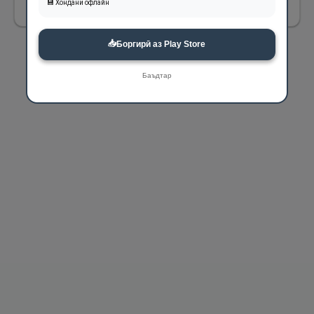
💾 Хондани офлайн
📥
Боргирӣ аз Play Store
Баъдтар