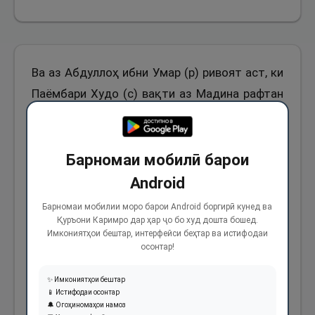
Ва аз Абдуллоҳ ибни Умар (р) ривоят аст, ки
Паёмбари Худо (с) вақти аз Мадина рафтан
аз роҳи Шаҷара мерафтанд ва ҳангоми
дохил шудан ба Мадина аз роҳи Муъаррас
дохил мегардиданд. Ва Паёмбари Худо (с)
Барномаи мобилӣ барои
вақте ки аз Мадина ба қасди рафтан ба
Android
Макка хориҷ мешуданд, дар масҷиди
Барномаи мобилии моро барои Android боргирӣ кунед ва
Шаҷара ва вақти бозгаштан ба сӯи Мадина
Қуръони Каримро дар ҳар ҷо бо худ дошта бошед.
Имкониятҳои бештар, интерфейси беҳтар ва истифодаи
дар масҷиди Зулҳулайфа дар домани водӣ
осонтар!
намоз мехонданд ва шаб то субҳ ҳамон ҷо
✨ Имкониятҳои бештар
мехобиданд.
📱 Истифодаи осонтар
🔔 Огоҳиномаҳои намоз
776