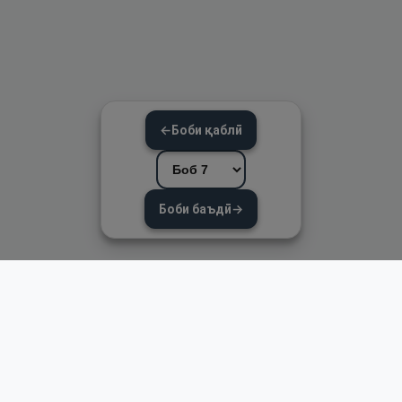
←
Боби қаблӣ
Боби баъдӣ
→
Пайвандҳои зуд
Асосӣ