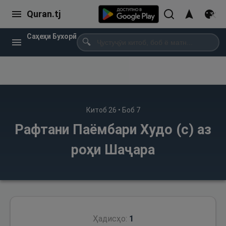
Quran.tj
Саҳеҳи Бухорӣ
🔍
Китоб
26
• Боб
7
Рафтани Паёмбари Худо (с) аз
роҳи Шаҷара
Ҳадисҳо:
1