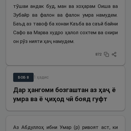
тӯшаи андак буд, ман ва хоҳарам Оиша ва
Зубайр ва фалон ва фалон умра намудем.
Баъд аз тавоф ба хонаи Каъба ва саъй байни
Сафо ва Марва худро ҳалол сохтем ва охири
он рӯз нияти ҳаҷ намудем.
872
1
ҳадис
БОБ
8
Дар ҳангоми бозгаштан аз ҳаҷ ё
умра ва ё ҷиҳод чӣ бояд гуфт
Аз Абдуллоҳ ибни Умар (р) ривоят аст, ки