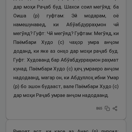
дар моҳи Раҷаб буд. Шахси соил мегӯяд: ба
Оиша (р) гуфтам: Эй модарам, оё
намешунавед, ки Абӯабдурраҳмон чӣ
мегӯяд? Гуфт: Чӣ мегӯяд? Гуфтам: Мегӯяд, ки
Паёмбари Худо (с) чаҳор умра анҷом
доданд, ки яке аз онҳо дар моҳи раҷаб буд.
Гуфт: Худованд бар Абӯабдурраҳмон раҳмат
кунад. Паёмбари Худо (с) ҳеҷ умраеро анҷом
надодаанд, магар он, ки Абдуллоҳ ибни Умар
(р) бо эшон будааст, вале Паёмбари Худо (с)
дар моҳи Раҷаб умрае анҷом надодаанд.
865
Ривоят аст, ки касе аз Анас (р) пурсид: