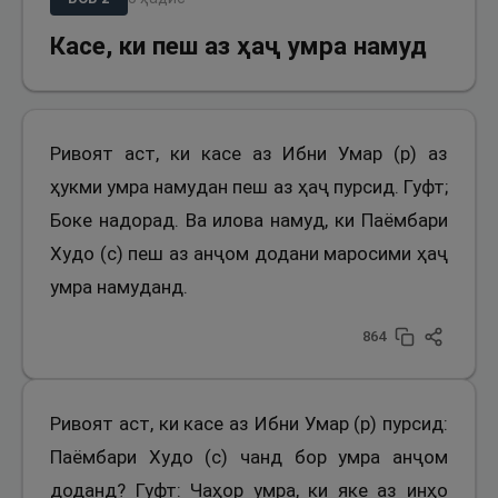
Касе, ки пеш аз ҳаҷ умра намуд
Ривоят аст, ки касе аз Ибни Умар (р) аз
ҳукми умра намудан пеш аз ҳаҷ пурсид. Гуфт;
Боке надорад. Ва илова намуд, ки Паёмбари
Худо (с) пеш аз анҷом додани маросими ҳаҷ
умра намуданд.
864
Ривоят аст, ки касе аз Ибни Умар (р) пурсид:
Паёмбари Худо (с) чанд бор умра анҷом
доданд? Гуфт: Чаҳор умра, ки яке аз инҳо