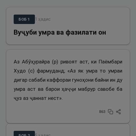
1
ҳадис
БОБ
1
Вуҷуби умра ва фазилати он
Аз Абӯҳурайра (р) ривоят аст, ки Паёмбари
Худо (с) фармуданд; «Аз як умра то умраи
дигар сабаби каффораи гуноҳони байни ин ду
умра аст ва барои ҳаҷҷи мабрур савобе ба
ҷуз аз ҷаннат нест».
863
5
ҳадис
БОБ
2