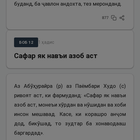
буданд, ба ҷавлон андохта, тез меронданд.
877
1
ҳадис
БОБ
12
Сафар як навъи азоб аст
Аз Абӯҳурайра (р) аз Паёмбари Худо (с)
ривоят аст, ки фармуданд: «Сафар як навъи
азоб аст, монеъи хӯрдан ва нӯшидан ва хоби
инсон мешавад. Касе, ки корашро анҷом
дод, бикӯшад, то зудтар ба хонаводааш
баргардад».