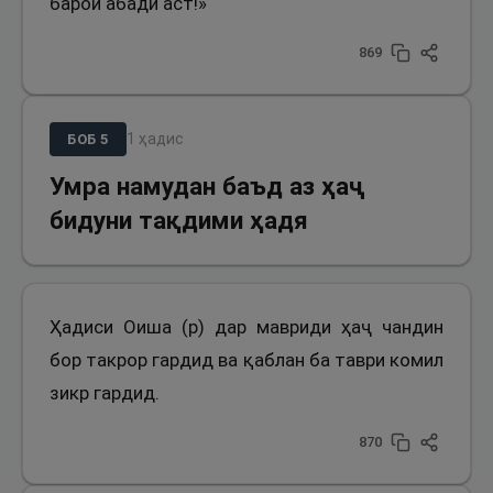
барои абадӣ аст!»
869
1
ҳадис
БОБ
5
Умра намудан баъд аз ҳаҷ
бидуни тақдими ҳадя
Ҳадиси Оиша (р) дар мавриди ҳаҷ чандин
бор такрор гардид ва қаблан ба таври комил
зикр гардид.
870