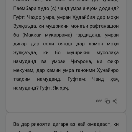
Паёмбари Худо (с) чанд умра анҷом доданд?
Гуфт: Чаҳор умра, умраи Ҳудайбия дар моҳи
Зулқаъда, ки мушрикин монеъи рафтанашон
ба (Маккаи мукаррама) гардиданд, умраи
дигар дар соли оянда дар ҳамон моҳи
Зулқаъда, ки бо мушрикин мусолаҳа
намуданд ва умраи Ҷиърона, ки фикр
мекунам, дар ҳамин умра ғаноими Ҳунайнро
тақсим намуданд. Гуфтам: Чанд ҳаҷ
намуданд? Гуфт: Як ҳаҷ.
866
Ва дар ривояти дигаре аз вай омадааст, ки