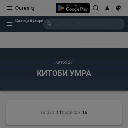
Quran.tj
Саҳеҳи Бухорӣ
🔍
Китоб
27
КИТОБИ УМРА
Бобҳо:
11
Ҳадисҳо:
16