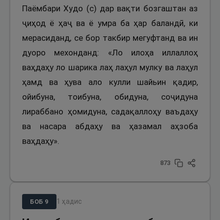
Паёмбари Худо (с) дар вақти бозгаштан аз
ҷиҳод ё ҳаҷ ва ё умра ба ҳар баландӣ, ки
мерасиданд, се бор такбир мегуфтанд ва ин
дуоро мехонданд: «Ло илоҳа иллаллоҳ
ваҳдаҳу ло шарика лаҳ лаҳул мулку ва лаҳул
ҳамд ва ҳува ало кулли шайьин қадир,
ойибуна, тоибуна, обидуна, соҷидуна
лираббано ҳомидуна, садақаллоҳу ваъдаҳу
ва насара абдаҳу ва ҳазамал аҳзоба
ваҳдаҳу».
873
1
ҳадис
БОБ
9