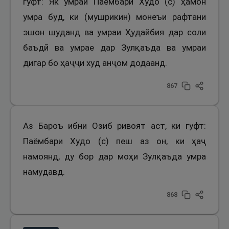
гуфт: Як умраи Паёмбари Худо (с) ҳамон
умра буд, ки (мушрикин) монеъи рафтани
эшон шуданд ва умраи Ҳудайбия дар соли
баъдӣ ва умрае дар Зулқаъда ва умраи
дигар бо ҳаҷҷи худ анҷом додаанд.
867
Аз Бароъ ибни Озиб ривоят аст, ки гуфт:
Паёмбари Худо (с) пеш аз он, ки ҳаҷ
намоянд, ду бор дар моҳи Зулқаъда умра
намудавд.
868