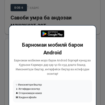
1
ҳадис
БОБ
6
Савоби умра ба андозаи
машақкат аст
Барномаи мобилӣ барои
Ва аз Оиша (р) ривоят омадааст, ки
Android
Паёмбари Худо (с) дар мавриди умра
Барномаи мобилии моро барои Android боргирӣ кунед ва
барояш гуфтанд, ки:«... вале савоби умра ба
Қуръони Каримро дар ҳар ҷо бо худ дошта бошед.
андозаи харҷ ва масраф ва ё ба андозаи
Имкониятҳои бештар, интерфейси беҳтар ва истифодаи
осонтар!
машаққатест, ки мутаҳаммили он мегардӣ»
(яъне ҳар қадар масорифи умра ва ё
✨ Имкониятҳои бештар
машаққату мушкилоти шахси умракунанда
📱 Истифодаи осонтар
🔔 Огоҳиномаҳои намоз
бештар бошад, ба ҳамон андоза савобаш
💾 Хондани офлайн
бештар аст).