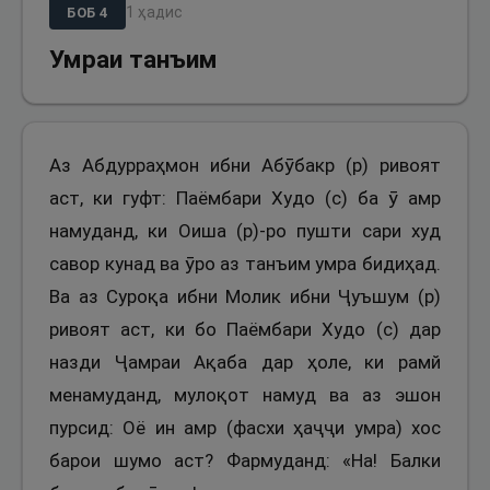
1
ҳадис
БОБ
4
Умраи танъим
Аз Абдурраҳмон ибни Абӯбакр (р) ривоят
аст, ки гуфт: Паёмбари Худо (с) ба ӯ амр
намуданд, ки Оиша (р)-ро пушти сари худ
савор кунад ва ӯро аз танъим умра бидиҳад.
Ва аз Суроқа ибни Молик ибни Ҷуъшум (р)
ривоят аст, ки бо Паёмбари Худо (с) дар
назди Ҷамраи Ақаба дар ҳоле, ки рамй
менамуданд, мулоқот намуд ва аз эшон
пурсид: Оё ин амр (фасхи ҳаҷҷи умра) хос
барои шумо аст? Фармуданд: «На! Балки