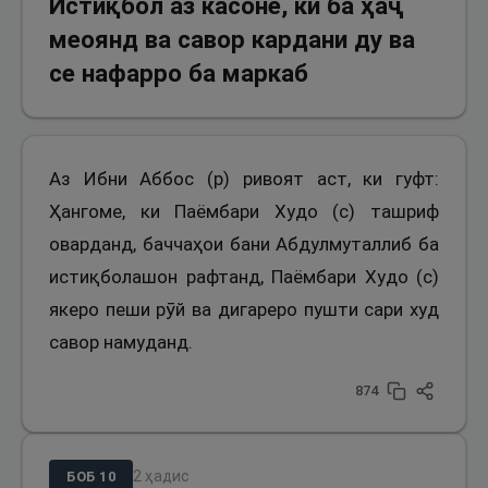
Истиқбол аз касоне, ки ба ҳаҷ
меоянд ва савор кардани ду ва
се нафарро ба маркаб
Аз Ибни Аббос (р) ривоят аст, ки гуфт:
Ҳангоме, ки Паёмбари Худо (с) ташриф
оварданд, баччаҳои бани Абдулмуталлиб ба
истиқболашон рафтанд, Паёмбари Худо (с)
якеро пеши рӯй ва дигареро пушти сари худ
савор намуданд.
874
2
ҳадис
БОБ
10