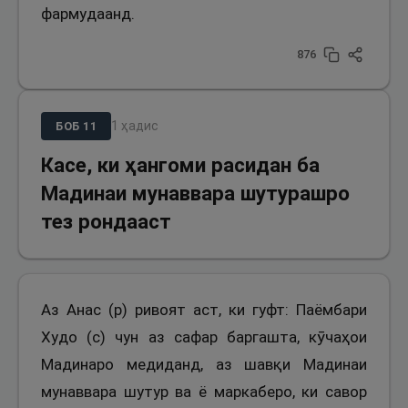
фармудаанд.
876
1
ҳадис
БОБ
11
Касе, ки ҳангоми расидан ба
Мадинаи мунаввара шутурашро
тез рондааст
Аз Анас (р) ривоят аст, ки гуфт: Паёмбари
Худо (с) чун аз сафар баргашта, кӯчаҳои
Мадинаро медиданд, аз шавқи Мадинаи
мунаввара шутур ва ё маркаберо, ки савор