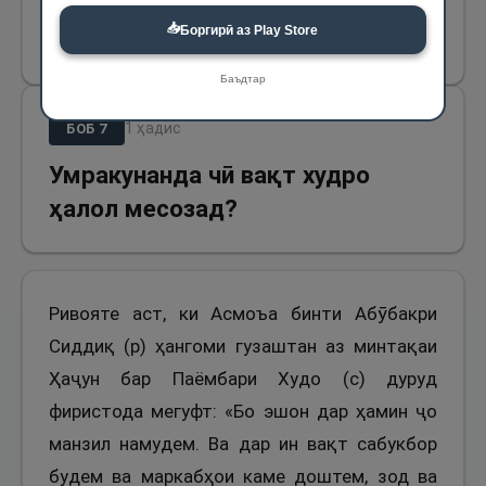
📥
Боргирӣ аз Play Store
871
Баъдтар
1
ҳадис
БОБ
7
Умракунанда чӣ вақт худро
ҳалол месозад?
Ривояте аст, ки Асмоъа бинти Абӯбакри
Сиддиқ (р) ҳангоми гузаштан аз минтақаи
Ҳаҷун бар Паёмбари Худо (с) дуруд
фиристода мегуфт: «Бо эшон дар ҳамин ҷо
манзил намудем. Ва дар ин вақт сабукбор
будем ва маркабҳои каме доштем, зод ва