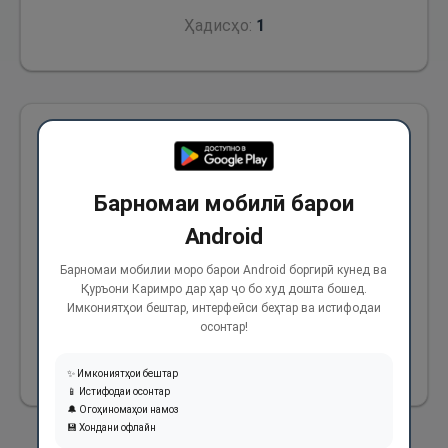
Ҳадисҳо:
1
Ва аз Абӯқатода (р) дар ривояти дигаре
омадааст, ки гуфт: Бо Паёмбари Худо (с) дар
Барномаи мобилӣ барои
дашти Қоҳа, ки дар се милии Мадинаи
мунаввара воқеъ аст, будем. Баъзе аз моён
Android
эҳром дошта ва баъзе дигар бидуни эҳром
Барномаи мобилии моро барои Android боргирӣ кунед ва
Қуръони Каримро дар ҳар ҷо бо худ дошта бошед.
будем (ва бақия ҳадиси гузаштаро зикр
Имкониятҳои бештар, интерфейси беҳтар ва истифодаи
намуд).
осонтар!
885
✨ Имкониятҳои бештар
📱 Истифодаи осонтар
🔔 Огоҳиномаҳои намоз
💾 Хондани офлайн