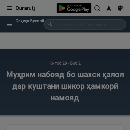
Quran.tj
Саҳеҳи Бухорӣ
🔍
Китоб
29
• Боб
2
Муҳрим набояд бо шахси ҳалол
дар куштани шикор ҳамкорӣ
намояд