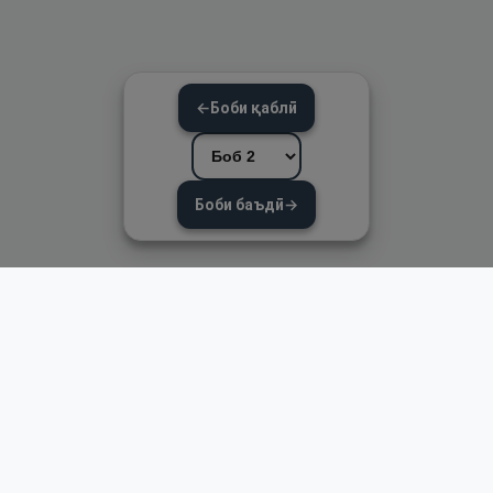
←
Боби қаблӣ
Боби баъдӣ
→
Пайвандҳои зуд
Асосӣ
Қуръон