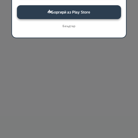
📥
Боргирӣ аз Play Store
Баъдтар