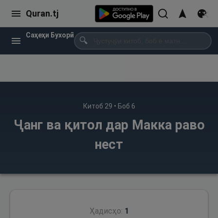
Quran.tj
Саҳеҳи Бухорӣ
🔍
Китоб
29
• Боб
6
Ҷанг ва қитол дар Макка раво
нест
Ҳадисҳо:
1