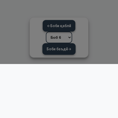
←
Боби қаблӣ
Боби баъдӣ
→
Пайвандҳои зуд
Асосӣ
Қуръон