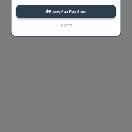
📥
Боргирӣ аз Play Store
Баъдтар