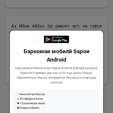
Аз Ибни Аббос (р) ривоят аст, ки гуфти
Паёмбари Худо (с) рӯзе, ки Маккаро фатҳ
намуданд, фармуданд: «Дигар ҳиҷрате аз
Макка нест, вале ҷиҳод ва нияти ҷиҳод ба
Барномаи мобилӣ барои
ҳоли худ боқӣ аст, агар аз шумо хостанд, ки
Android
ба ҷиҳод берун шавед, берун шавед».
Барномаи мобилии моро барои Android боргирӣ кунед ва
Қуръони Каримро дар ҳар ҷо бо худ дошта бошед.
891
Имкониятҳои бештар, интерфейси беҳтар ва истифодаи
осонтар!
✨ Имкониятҳои бештар
📱 Истифодаи осонтар
🔔 Огоҳиномаҳои намоз
💾 Хондани офлайн