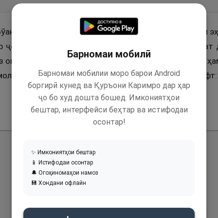
бӯаюби Ансорӣ (р) пурсид: Паёмбари Худо (с) дар ҳоли э
 ҷомае, ки (рӯйи сараш буд) гузошт ва онро ҳаракат д
Барномаи мобилӣ
 он ба шахсе, ки бар сараш об мерехт, гуфт: Бирез! Ӯ ҳ
Барномаи мобилии моро барои Android
олид ва дастҳояшро ба пеш ва ақиби сар бурда, гуфт:
боргирӣ кунед ва Қуръони Каримро дар ҳар
ҷо бо худ дошта бошед. Имкониятҳои
бештар, интерфейси беҳтар ва истифодаи
осонтар!
✨ Имкониятҳои бештар
📱 Истифодаи осонтар
🔔 Огоҳиномаҳои намоз
💾 Хондани офлайн