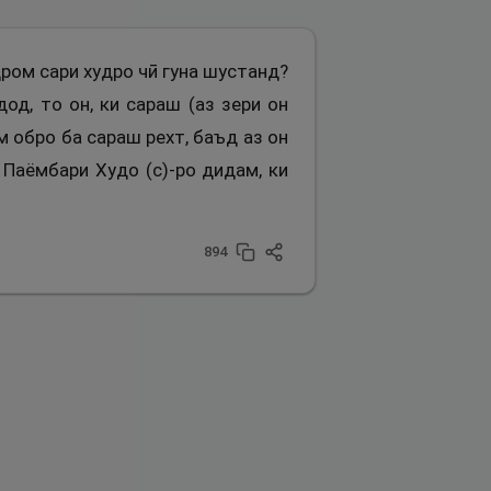
ҳром сари худро чӣ гуна шустанд?
од, то он, ки сараш (аз зери он
ам обро ба сараш рехт, баъд аз он
 Паёмбари Худо (с)-ро дидам, ки
894