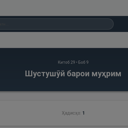
Китоб
29
• Боб
9
Шустушӯй барои муҳрим
Ҳадисҳо:
1