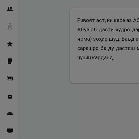
Пайғамбарон
Ривоят аст, ки касе аз А
Дуоҳо
Абӯаюб дасти худро дар
ҷома) зоҳир шуд. Баъд аз
Асмоул Ҳусно
сарашро ба ду дасташ м
чунин карданд.
Фарзи айн
Галерея
Махзани Маърифат
Барномаи мобилӣ
Пахшҳои зинда