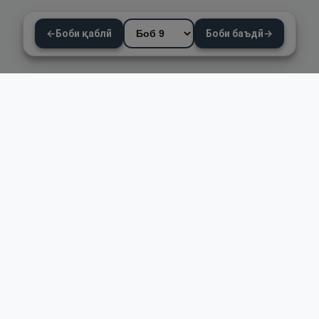
←
Боби қаблӣ
Боби баъдӣ
→