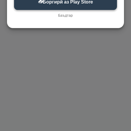
📥
Боргирӣ аз Play Store
Баъдтар