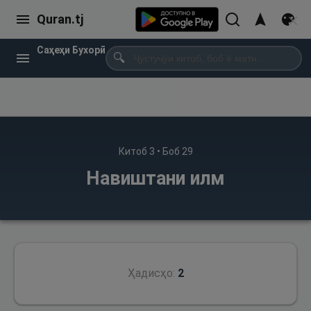
Quran.tj
Саҳеҳи Бухорӣ
🔍
Китоб
3
• Боб
29
Навиштани илм
Ҳадисҳо:
2