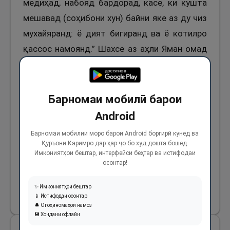
медиҳад, набояд бардорад, касе, ки кушта
мешавад (соҳибони хун) байни яке аз ду чиз
мухайяранд: ё дият бигиранд ва ё котилро
қассос намоянд.” Шахсе аз аҳли Яман омад
ва гуфт: (ин чизҳоро бароям бинавис).
Фармуданд: “Барои Абӯфалон бинависед”.
Шахсе аз Қурайш гуфт: Ё Расулаллоҳ, (изхир)-
Барномаи мобилӣ барои
ро, (ки навъи гиёҳе аст), аз гиёҳони Макка
Android
истисно фармоед, чун аз он дар хонаҳо ва
Барномаи мобилии моро барои Android боргирӣ кунед ва
кабрҳои худ истифода менамоем. Паёмбари
Қуръони Каримро дар ҳар ҷо бо худ дошта бошед.
Имкониятҳои бештар, интерфейси беҳтар ва истифодаи
Худо (с) фармуданд: “магар изхир, магар
осонтар!
изхир.”
✨ Имкониятҳои бештар
93
📱 Истифодаи осонтар
🔔 Огоҳиномаҳои намоз
💾 Хондани офлайн