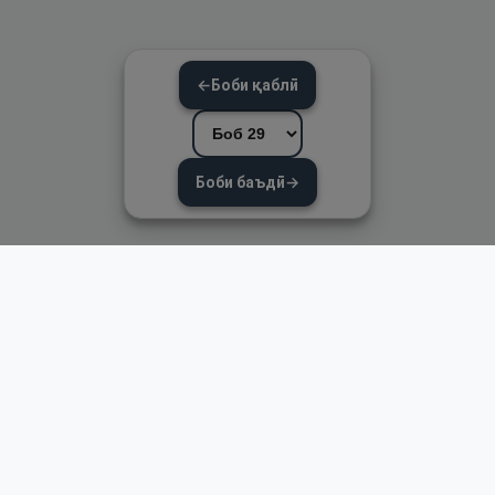
←
Боби қаблӣ
Боби баъдӣ
→
Пайвандҳои зуд
Асосӣ
Қуръон