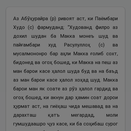
Аз Абӯҳурайра (р) ривоят аст, ки Паёмбари
Худо (с) фармуданд: “Худованд филро аз
дохил шудан ба Макка монеъ шуд ва
пайғамбари худ Расулуллоҳ (с) ва
мусалмононро бар аҳли Макка ғолиб сохт,
бидонед ва огоҳ бошед, ки Макка на пеш аз
ман барои касе ҳалол шуда буд ва на баъд
аз ман барои касе ҳалол хоҳад шуд. Макка
барои ман як соате аз рӯз ҳалол гардид ва
огоҳ бошед, ки акнун дар ҳамин соат дорои
ҳурмат аст, на гиёҳаш чида мешавад ва на
дарахташ қатъ мегардад, моли
гумшудаашро ҷуз касе, ки ба соҳибаш сурог