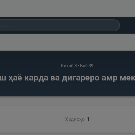
Китоб
3
• Боб
39
аш ҳаё карда ва дигареро амр ме
Ҳадисҳо:
1