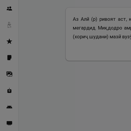
Пайғамбарон
Аз Алӣ (р) ривоят аст, 
Дуоҳо
мегардид. Миқдодро амр
(хориҷ шудани) мазӣ вуз
Асмоул Ҳусно
Фарзи айн
Галерея
Махзани Маърифат
Барномаи мобилӣ
Пахшҳои зинда