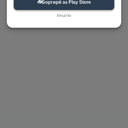
📥
Боргирӣ аз Play Store
Баъдтар