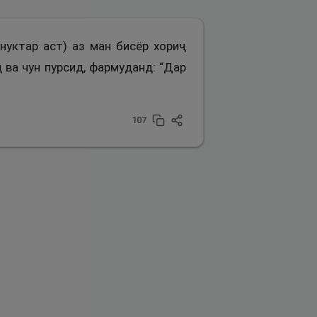
унуктар аст) аз ман бисёр хориҷ
 ва чун пурсид, фармуданд: “Дар
107