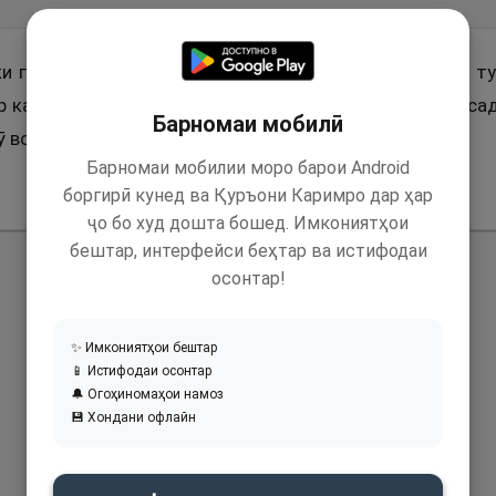
ки гуфт: Ман шахсе будам, ки мазӣ (обе, ки аз манӣ т
 кардам, то ҳукми онро аз Паёмбари Худо (с) бипурсад
Барномаи мобилӣ
ӯ воҷиб мешавад.”
Барномаи мобилии моро барои Android
боргирӣ кунед ва Қуръони Каримро дар ҳар
ҷо бо худ дошта бошед. Имкониятҳои
бештар, интерфейси беҳтар ва истифодаи
осонтар!
✨ Имкониятҳои бештар
📱 Истифодаи осонтар
🔔 Огоҳиномаҳои намоз
💾 Хондани офлайн