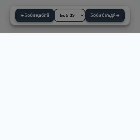
←
Боби қаблӣ
Боби баъдӣ
→