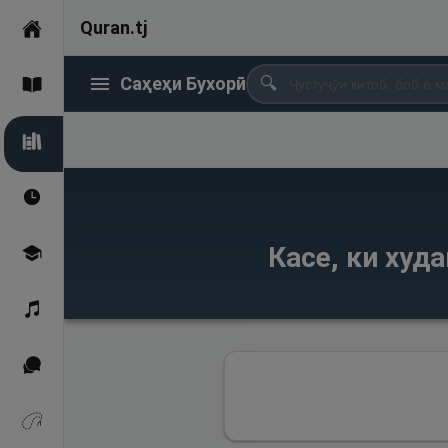
Quran.tj
Асосӣ
Саҳеҳи Бухорӣ
🔍
Қуръон
Саҳеҳи Бухорӣ
Вақтҳои намоз
Касе, ки худ
Омӯзиш
Қироат
Иқтибосҳо аз Қуръон
Зикрҳо