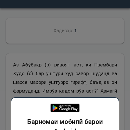
Ҳадисҳо:
1
Аз Абӯбакр (р) ривоят аст, ки Паёмбари
Худо (с) бар уштури худ савор шуданд ва
шахсе маҳори уштурро гирифт, баъд аз он
фармуданд: Имрӯз кадом рӯз аст?” Ҳамагӣ
хомӯш шудем ва гумон кардем, ки шояд ин
рӯзро ба номи дигаре ёд кунанд. Фармуданд:
Оё рӯзи иди Қурбон нест? Гуфтем: Бале, ҳаст.
Барномаи мобилӣ барои
Фармуданд: ин кадом моҳ аст? Ҳамагӣ