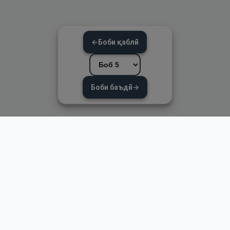
←
Боби қаблӣ
Боби баъдӣ
→
Пайвандҳои зуд
Асосӣ
Қуръон