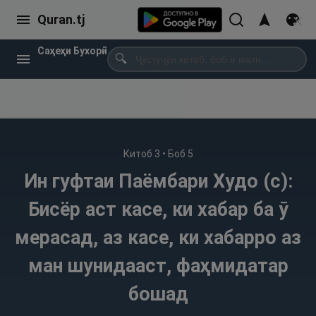
Quran.tj
Саҳеҳи Бухорӣ
🔍
Китоб
3
• Боб
5
Ин гуфтаи Паёмбари Худо (с):
Бисёр аст касе, ки хабар ба ӯ
мерасад, аз касе, ки хабарро аз
ман шунидааст, фаҳмидатар
бошад