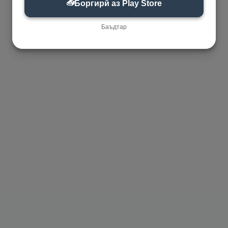
📥
Боргирӣ аз Play Store
Баъдтар