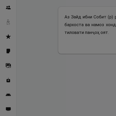
Пайғамбарон
Аз Зайд ибни Собит (р) 
Дуоҳо
бархоста ва намоз хонда
тиловати панҷоҳ оят.
Асмоул Ҳусно
Фарзи айн
Галерея
Махзани Маърифат
Барномаи мобилӣ
Пахшҳои зинда