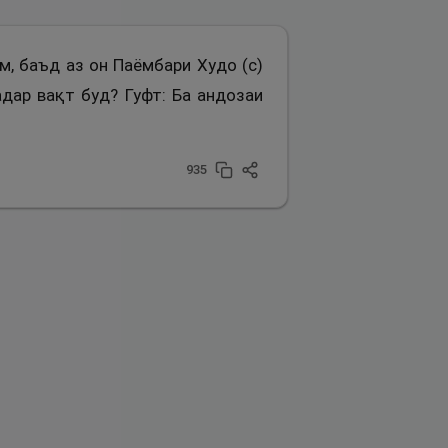
ам, баъд аз он Паёмбари Худо (с)
адар вақт буд? Гуфт: Ба андозаи
935