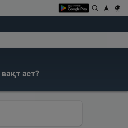
 вақт аст?