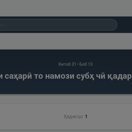
Китоб
31
• Боб
13
 саҳарӣ то намози субҳ чӣ қадар
Ҳадисҳо:
1