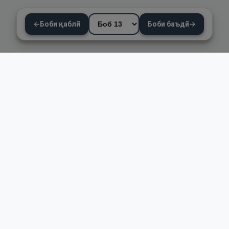
←
Боби қаблӣ
Боби баъдӣ
→