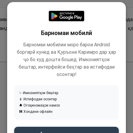
ривоят аст, ки гуфт: Бо Паёмбари Худо (с) саҳарӣ кард
нд. Касе аз вай пурсид, ки байни азон ва саҳарӣ чӣ қ
Барномаи мобилӣ
Барномаи мобилии моро барои Android
боргирӣ кунед ва Қуръони Каримро дар ҳар
ҷо бо худ дошта бошед. Имкониятҳои
бештар, интерфейси беҳтар ва истифодаи
осонтар!
✨ Имкониятҳои бештар
📱 Истифодаи осонтар
🔔 Огоҳиномаҳои намоз
💾 Хондани офлайн