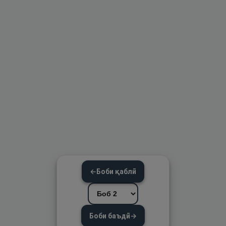
←
Боби қаблӣ
Боби баъдӣ
→