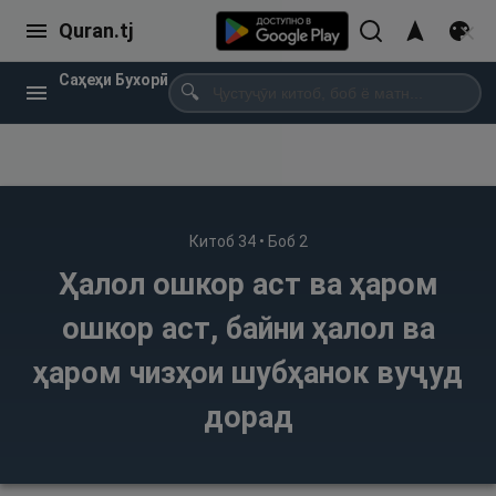
Quran.tj
Саҳеҳи Бухорӣ
🔍
Китоб
34
• Боб
2
Ҳалол ошкор аст ва ҳаром
ошкор аст, байни ҳалол ва
ҳаром чизҳои шубҳанок вуҷуд
дорад