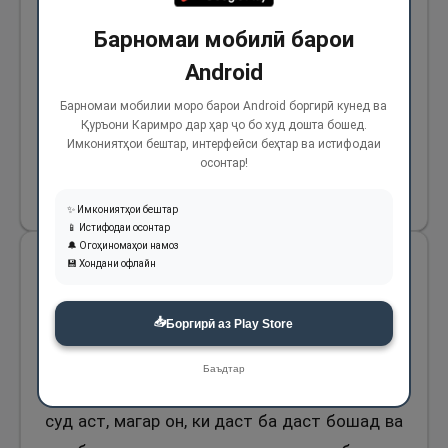
овардани он наҳй фармуданд. Аз Ибни Аббос
Барномаи мобилӣ барои
(р) пурсида шуд: Ин чӣ гуна аст? Гуфт: Ба ин
Android
шакл аст, ки дирҳами муқобили дирҳам
Барномаи мобилии моро барои Android боргирӣ кунед ва
бошад ва таъомеро, ки харидааст, дар
Қуръони Каримро дар ҳар ҷо бо худ дошта бошед.
Имкониятҳои бештар, интерфейси беҳтар ва истифодаи
оянда қабза намояд.
осонтар!
1018
✨ Имкониятҳои бештар
📱 Истифодаи осонтар
🔔 Огоҳиномаҳои намоз
💾 Хондани офлайн
Аз Умар ибни Хаттоб (р) ривоят аст, ки
Паёмбари Худо (с) фармуданд: «Тилло ба
📥
Боргирӣ аз Play Store
тилло суд аст, магар он, ки даст ба даст
бошад ва гандум ба гандум суд аст, магар
Баъдтар
он, ки даст ба даст бошад ва хурмо ба хурмо
суд аст, магар он, ки даст ба даст бошад ва