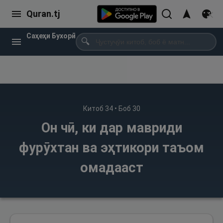
Quran.tj
Саҳеҳи Бухорӣ
🔍
Китоб
34
• Боб
30
Он чӣ, ки дар мавриди
фурӯхтан ва эҳтикори таъом
омадааст