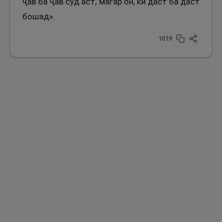
ҷав ба ҷав суд аст, магар он, ки даст ба даст
бошад».
1019