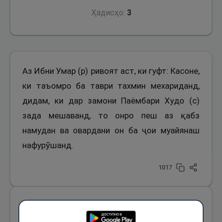
Ҳадисҳо:
3
Аз Ибни Умар (р) ривоят аст, ки гуфт: Касоне,
ки таъомро ба таври тахмин мехариданд,
дидам, ки дар замони Паёмбари Худо (с)
зада мешаванд, то онро пеш аз қабз
намудан ва овардани он ба ҷои муайянаш
нафурӯшанд.
1017
Аз Ибни Аббос (р) ривоят аст, ки Паёмбари
Худо (с) аз фурӯхтани таъом пеш аз ба даст