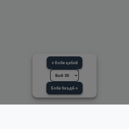
←
Боби қаблӣ
Боби баъдӣ
→