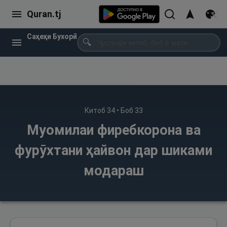
Quran.tj
Саҳеҳи Бухорӣ
🔍
Китоб
34
• Боб
33
Муомилаи фиребкорона ва
фурӯхтани ҳайвон дар шиками
модараш