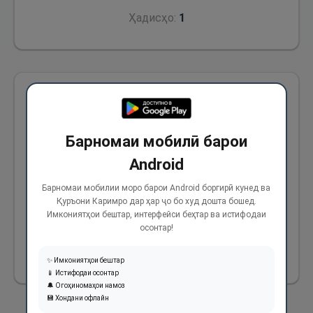
Ҳадисҳо:
1
Аз Абдуллоҳ ибни Умар (р) ривоят аст, ки
Паёмбари Худо (с) аз фурӯхтани ҳайвон дар
Барномаи мобилӣ барои
шиками модараш наҳй фармуданд. Ва ин
Android
байъе буд, ки аҳли ҷоҳилият ба он муомила
мекарданд (ба ин тариқ, ки) натоҷи
Барномаи мобилии моро барои Android боргирӣ кунед ва
Қуръони Каримро дар ҳар ҷо бо худ дошта бошед.
шутуреро, ки ҳанӯз дар шиками модараш
Имкониятҳои бештар, интерфейси беҳтар ва истифодаи
буд, мефурӯхтанд.
осонтар!
1022
✨ Имкониятҳои бештар
📱 Истифодаи осонтар
🔔 Огоҳиномаҳои намоз
💾 Хондани офлайн