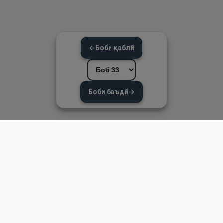
←
Боби қаблӣ
Боби баъдӣ
→
Пайвандҳои зуд
Асосӣ
Қуръон