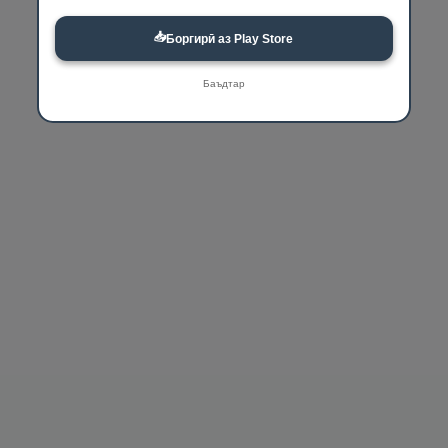
📥
Боргирӣ аз Play Store
Баъдтар