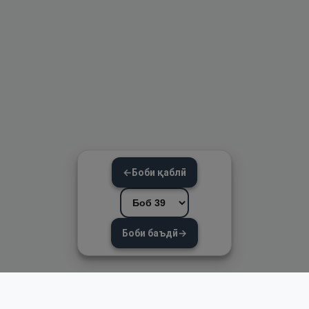
←
Боби қаблӣ
Боби баъдӣ
→