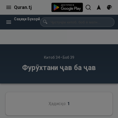
Quran.tj
Саҳеҳи Бухорӣ
🔍
Китоб
34
• Боб
39
Фурӯхтани ҷав ба ҷав
Ҳадисҳо:
1