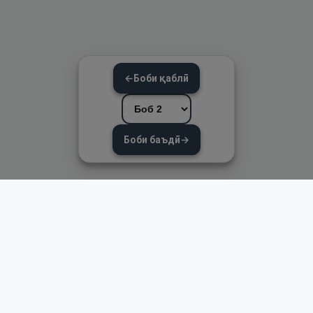
←
Боби қаблӣ
Боби баъдӣ
→
Пайвандҳои зуд
Асосӣ