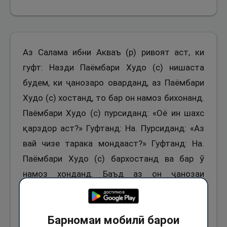
Аз Салама ибни Акваъ (р) ривоят аст, ки
гуфт: Назди Паёмбари Худо (с) нишаста
будем, ки ҷанозаро оварданд, аз Паёмбари
Худо (с) хостанд, то бар он намоз бихонанд.
Паёмбари Худо (с) пурсиданд: «Оё ин шахс
қарздор аст?» Гуфтанд: На. Пурсиданд: «Аз
вай чизе тарака мондааст?» Гуфтанд: На.
Паёмбари Худо (с) бархостанд ва бар ӯ
намоз хонданд. Баъд аз он ҷанозаи
дигареро оварданд ва гуфтанд: Ё
Расулаллох! Бар ӯ намоз бихонед. Гуфтанд:
Барномаи мобилӣ барои
«Оё ин шахс қарздор аст?» Гуфтанд: Бале.