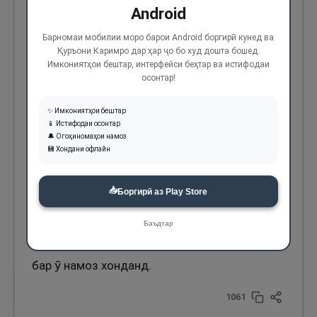
Пурсиданд: «Аз вай чизе тарака мондааст?»
Android
Гуфтанд: Се динор аз ӯ мондааст.
Барномаи мобилии моро барои Android боргирӣ кунед ва
Бархостанд ва бар ӯ намоз хонданд.
Қуръони Каримро дар ҳар ҷо бо худ дошта бошед.
Имкониятҳои бештар, интерфейси беҳтар ва истифодаи
Ҷанозаи саввумро оварданд ва гуфтанд: Ё
осонтар!
Расулаллоҳ. бар ӯ намоз бихонед.
✨ Имкониятҳои бештар
Пурсиданд: «Аз худ чизе тарака ба ҷо
📱 Истифодаи осонтар
гузоштааст?» Гуфтанд: На. Пурсиданд: «Бар
🔔 Огоҳиномаҳои намоз
💾 Хондани офлайн
ӯ қарзе ҳаст?» Гуфтанд: Бале, се динор
қарздор аст. Фармуданд: «Шумо бар ӯ намоз
📥
Боргирӣ аз Play Store
бихонед». Абӯқатода гуфт: Ё Расулаллоҳ!
Шумо бар ӯ намоз бихонед ва қарзаш бар
Баъдтар
ман бошад. Ва ҳамон буд, ки бархостанд ва
бар ӯ намоз хонданд.
1061