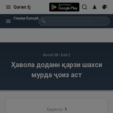
Quran.tj
Саҳеҳи Бухорӣ
🔍
Китоб
38
• Боб
2
Ҳавола доданн қарзи шахси
мурда ҷоиз аст
Ҳадисҳо:
1