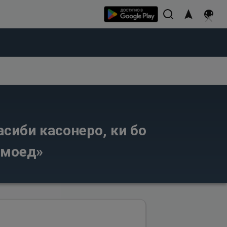
сиби касонеро, ки бо
амоед»