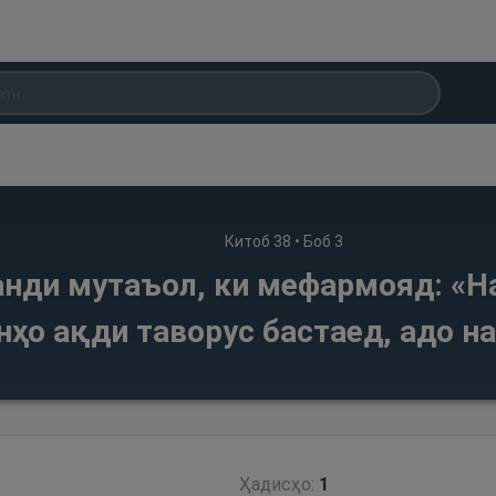
Китоб
38
• Боб
3
нди мутаъол, ки мефармояд: «На
нҳо ақди таворус бастаед, адо н
Ҳадисҳо:
1