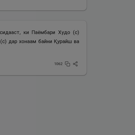
сидааст, ки Паёмбари Худо (с)
(с) дар хонаам байни Қурайш ва
1062