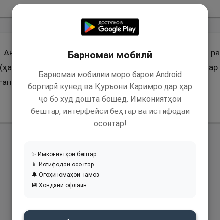
з Анас ибни Молик (р) пурсид: Оё ин хабар ба ту ра
Барномаи мобилӣ
(ҳампаймонӣ) дар ислом нест?» Гуфт: Худи Пайғамбар 
Барномаи мобилии моро барои Android
танд.
боргирӣ кунед ва Қуръони Каримро дар ҳар
ҷо бо худ дошта бошед. Имкониятҳои
бештар, интерфейси беҳтар ва истифодаи
осонтар!
✨ Имкониятҳои бештар
📱 Истифодаи осонтар
🔔 Огоҳиномаҳои намоз
💾 Хондани офлайн