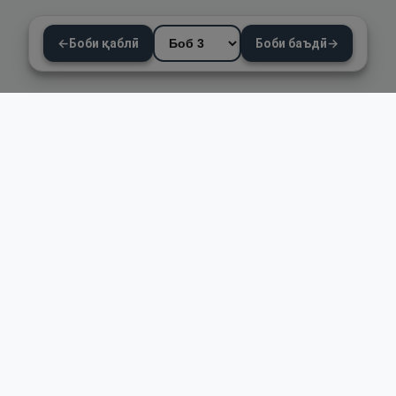
←
Боби қаблӣ
Боби баъдӣ
→