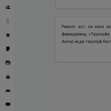
Пайғамбарон
Дуоҳо
Ривоят аст, ки касе а
фармудаанд: «Таҳолуфе 
Асмоул Ҳусно
Ансор ақди таҳолуф бас
Фарзи айн
Галерея
Махзани Маърифат
Барномаи мобилӣ
Пахшҳои зинда