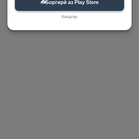
📥
Боргирӣ аз Play Store
Баъдтар