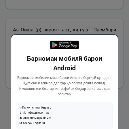
Аз Оиша (р) ривоят аст, ки гуфт: Паёмбари
Худо (с) дӯст доштанд, ки дар ҳамаи чиз аз
тарафи рост шурӯъ намоянд, дар пӯшидани
кафш, дар шона задани сар, дар вузӯ сохтан
Барномаи мобилӣ барои
ва дар ҳамаи умури зиндагияшон.
Android
133
Барномаи мобилии моро барои Android боргирӣ кунед ва
Қуръони Каримро дар ҳар ҷо бо худ дошта бошед.
Имкониятҳои бештар, интерфейси беҳтар ва истифодаи
осонтар!
✨ Имкониятҳои бештар
📱 Истифодаи осонтар
🔔 Огоҳиномаҳои намоз
💾 Хондани офлайн