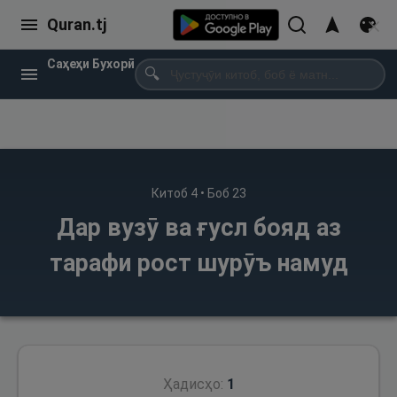
Quran.tj
Саҳеҳи Бухорӣ
🔍
Китоб
4
• Боб
23
Дар вузӯ ва ғусл бояд аз
тарафи рост шурӯъ намуд
Ҳадисҳо:
1