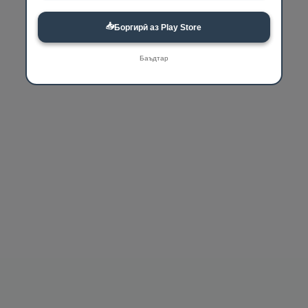
📥
Боргирӣ аз Play Store
Баъдтар