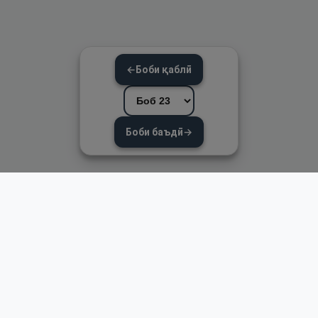
←
Боби қаблӣ
Боби баъдӣ
→
Пайвандҳои зуд
Асосӣ
Қуръон