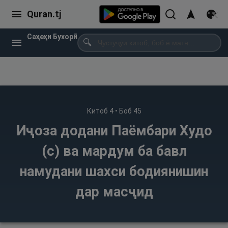
Quran.tj
Саҳеҳи Бухорӣ
🔍
Китоб
4
• Боб
45
Иҷоза додани Паёмбари Худо
(с) ва мардум ба бавл
намудани шахси бодиянишин
дар масҷид