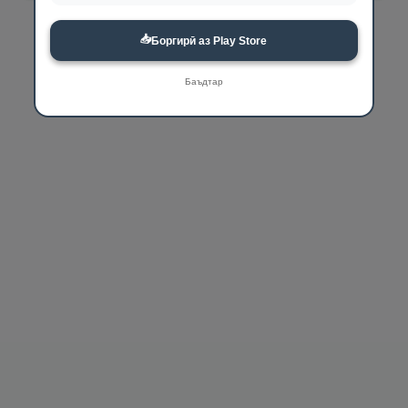
📥
Боргирӣ аз Play Store
Баъдтар