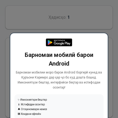
Ҳадисҳо:
1
Аз Абӯҳурайра (р) ривоят аст, ки гуфт: Шахси
Барномаи мобилӣ барои
бодиянишине бархост ва дар масҷид бавл
Android
намуд, мардум ӯро сарзаниш намуданд.
Паёмбари Худо (с) фармуданд: “Чизе нагӯед,
Барномаи мобилии моро барои Android боргирӣ кунед ва
Қуръони Каримро дар ҳар ҷо бо худ дошта бошед.
сатили обе ва ё микдори обе оварда ва
Имкониятҳои бештар, интерфейси беҳтар ва истифодаи
болои бавлҳояш бирезед, вазифаи шумо
осонтар!
осонгирй аст, на сахтгирй.”
✨ Имкониятҳои бештар
📱 Истифодаи осонтар
166
🔔 Огоҳиномаҳои намоз
💾 Хондани офлайн