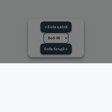
←
Боби қаблӣ
Боби баъдӣ
→
Пайвандҳои зуд
Асосӣ
Қуръон