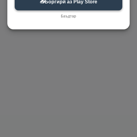
📥
Боргирӣ аз Play Store
Баъдтар