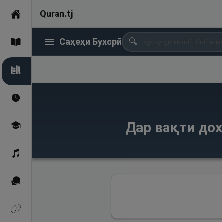
Quran.tj
Асосӣ
Саҳеҳи Бухорӣ
🔍
Қуръон
Саҳеҳи Бухорӣ
Вақтҳои намоз
Дар вақти дох
Омӯзиш
Қироат
Иқтибосҳо аз Қуръон
Зикрҳо