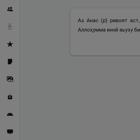
Пайғамбарон
Аз Анас (р) ривоят аст
Дуоҳо
Аллоҳумма иннӣ аьузу бик
Асмоул Ҳусно
Фарзи айн
Галерея
Махзани Маърифат
Барномаи мобилӣ
Пахшҳои зинда