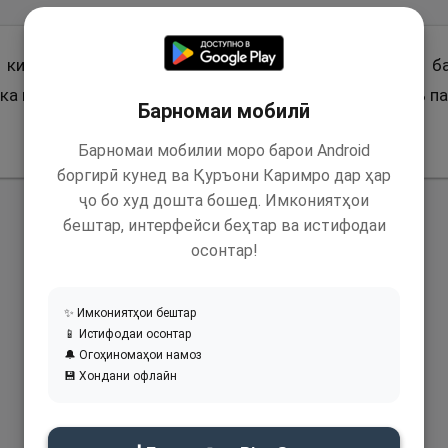
, ки гуфт: Паёмбари Худо (с) ҳангоми дохил шудан б
а мина-л-хубси ва-л-хабоис. Яъне: Худоё, аз ҳар навъ п
Барномаи мобилӣ
Барномаи мобилии моро барои Android
боргирӣ кунед ва Қуръони Каримро дар ҳар
ҷо бо худ дошта бошед. Имкониятҳои
бештар, интерфейси беҳтар ва истифодаи
осонтар!
✨ Имкониятҳои бештар
📱 Истифодаи осонтар
🔔 Огоҳиномаҳои намоз
💾 Хондани офлайн