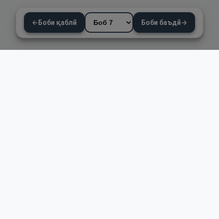
←
Боби қаблӣ
Боби баъдӣ
→