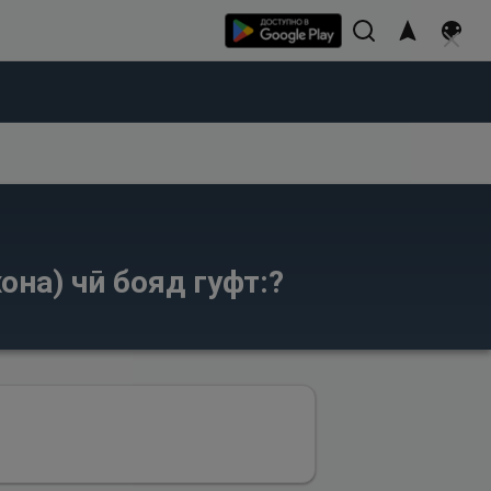
она) чӣ бояд гуфт:?