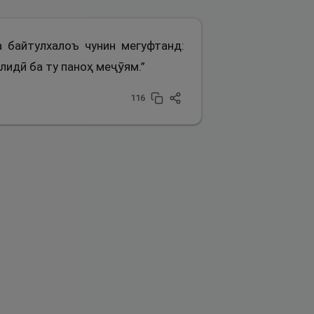
а байтулхалоъ чунин мегуфтанд:
алидӣ ба ту паноҳ меҷӯям.”
116