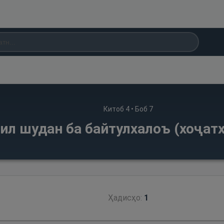
Китоб
4
• Боб
7
ил шудан ба байтулхалоъ (хоҷатх
Ҳадисҳо:
1