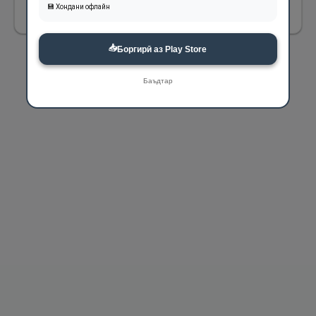
1101
💾 Хондани офлайн
📥
Боргирӣ аз Play Store
Баъдтар