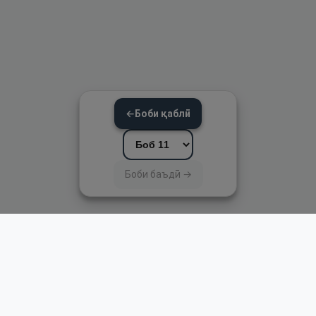
←
Боби қаблӣ
Боби баъдӣ →
Пайвандҳои зуд