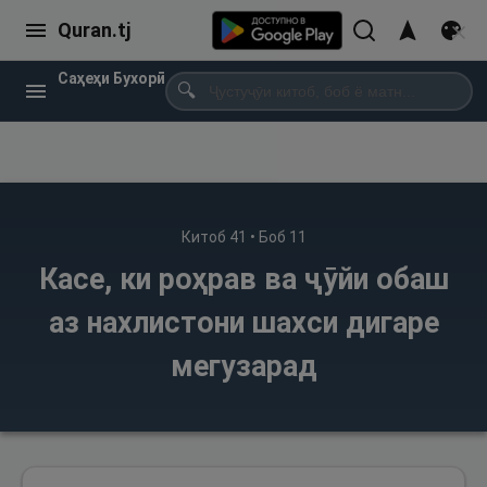
Quran.tj
Саҳеҳи Бухорӣ
🔍
Китоб
41
• Боб
11
Касе, ки роҳрав ва ҷӯйи обаш
аз нахлистони шахси дигаре
мегузарад