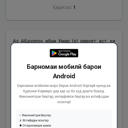
Ҳадисҳо:
1
Аз Абдуллоҳ ибни Умар (р) ривоят аст, ки
гуфт: Аз Паёмбари Худо (с) шунидам, ки
фармуданд: «Агар касе дарахти хурмоеро
Барномаи мобилӣ барои
баъд аз ин, ки пайванд шудааст, харид,
меваи он дарахт аз фурӯшанда аст, магар он,
Android
ки харидор (ҳангоми харид) онро барои худ
Барномаи мобилии моро барои Android боргирӣ кунед ва
Қуръони Каримро дар ҳар ҷо бо худ дошта бошед.
шарт намояд ва агар касе ғуломеро, ки
Имкониятҳои бештар, интерфейси беҳтар ва истифодаи
дорои моле ҳаст, харид, моли он ғулом аз
осонтар!
фурӯшанда аст, магар он, ки харидор онро
✨ Имкониятҳои бештар
барои худ шарт намояд».
📱 Истифодаи осонтар
🔔 Огоҳиномаҳои намоз