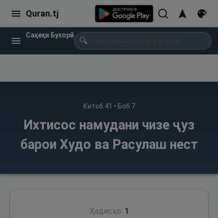
Quran.tj
Саҳеҳи Бухорӣ
🔍
Китоб
41
• Боб
7
Ихтисос намудани чизе ҷуз
барои Худо ва Расулаш нест
Ҳадисҳо:
1