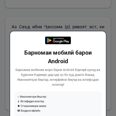
Аз Саъд ибни Ҷассома (р) ривоят аст, ки
Паёмбари Худо (с) фармуданд: «Махсус
кардани чизе, ки ҷуз барои Худо ва Расулаш
намебошад. (Яъне ҳеҷ кас ҳақ надорад
Барномаи мобилӣ барои
минтақаеро, ки соҳиб надорад, барои
Android
истифодаи шахсӣ ва ё чарондани чорпоёнаш
Барномаи мобилии моро барои Android боргирӣ кунед ва
ихтисос диҳад, балки ин гуна манотиқ ҳаққи
Қуръони Каримро дар ҳар ҷо бо худ дошта бошед.
Имкониятҳои бештар, интерфейси беҳтар ва истифодаи
умумии мардум буда ва барои истифодаи
осонтар!
ҳамагон аст.
✨ Имкониятҳои бештар
1097
📱 Истифодаи осонтар
🔔 Огоҳиномаҳои намоз
💾 Хондани офлайн