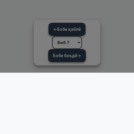
←
Боби қаблӣ
Боби баъдӣ
→
Пайвандҳои зуд
Асосӣ
Қуръон