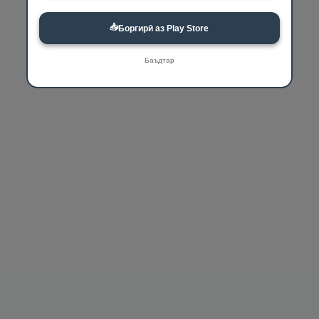
📥
Боргирӣ аз Play Store
Баъдтар